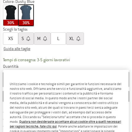
Colore:
Dusty Blue
30%
30%
Scegli la taglia:
XS
S
M
L
XL
Guida alle taglie
Il link si apre in una casella infor
Tempi di consegna: 3-5 giorni lavorativi
Quantità:
NEL CARRELLO
Utilizziamo i cookie e tecnologie simili per garantire le funzioni necessarie del
nostro sito web. Offriamo anche servizi e funzionalità aggiuntive, analizziamo
il nostro traffico per personalizzare i contenuti e la pubblicità e forniamo
ANNOTA
CONFRONTA
funzioni di social media. In questo modo anche i nostri partner dei social
media, della pubblicità e di analisi vengono a conoscenza del vostro utilizzo
del nostro sito web; alcuni dei quali si trovano in paesi terzi senza adeguate
Qui trovi ulteriori informazioni sulle
Porto franco da 69 € (IT)
salvaguardie per proteggere i vostri dati, ad esempio dall'accesso delle
autorità. Cliccando su “Seleziona tutto” accettate che si proceda in questo
Vai alla politica di recesso qui 
100 giorni di diritto di recesso
modo.
Qualora non desideraste accettare alcun cookie oltre a quelli necessari
> 4.000.000 clienti soddisfatti
per ragioni tecniche, fate clic qui
. Potete anche adattare le impostazioni dei
cookie in qualsiasi momento nelle “Impostazioni” e selezionare le singole