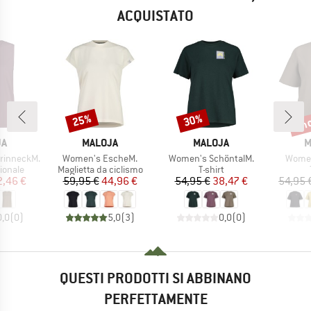
ACQUISTATO
fin
25%
30%
Sconto
Sconto
Scon
IO
MARCHIO
MARCHIO
M
JA
MALOJA
MALOJA
M
Articolo
Articolo
Articol
rinneckM.
Women's EscheM.
Women's SchöntalM.
Women
rodotti
Gruppo di prodotti
Gruppo di prodotti
ionale
Maglietta da ciclismo
T-shirt
ezzo
ezzo ridotto
Prezzo
Prezzo ridotto
Prezzo
Prezzo ridotto
2,46 €
59,95 €
44,96 €
54,95 €
38,47 €
54,95 
0,0
(
0
)
5,0
(
3
)
0,0
(
0
)
QUESTI PRODOTTI SI ABBINANO
PERFETTAMENTE