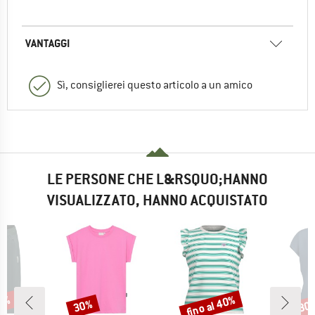
VANTAGGI
Sì, consiglierei questo articolo a un amico
LE PERSONE CHE L&RSQUO;HANNO
VISUALIZZATO, HANNO ACQUISTATO
25%
fino al 40%
30%
30
Sconto
Sconto
Scon