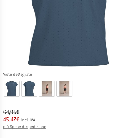
Viste dettagliate
Prezzo originale :
Prezzo:
64,95
€
45,47
€
incl. IVA
Informazioni sui costi di spedizione. Si apre in una
più Spese di spedizione