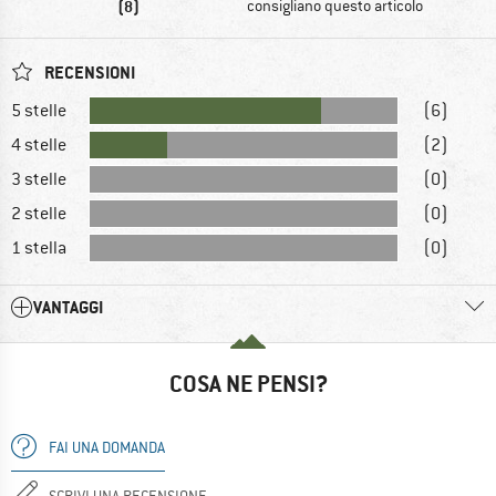
(8)
consigliano questo articolo
RECENSIONI
5 stelle
(6)
4 stelle
(2)
3 stelle
(0)
2 stelle
(0)
1 stella
(0)
VANTAGGI
COSA NE PENSI?
FAI UNA DOMANDA
SCRIVI UNA RECENSIONE