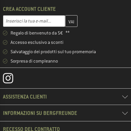
CREA ACCOUNT CLIENTE
Inserisci qui il tuo indirizzo e-mail e crea il tuo account cliente 
Indirizzo e-mail
Regalo di benvenuto da 5€ **
Accesso esclusivo a sconti
Salvataggio dei prodotti sul tuo promemoria
Sorpresa di compleanno
ASSISTENZA CLIENTI
INFORMAZIONI SU BERGFREUNDE
RECESSO DEL CONTRATTO