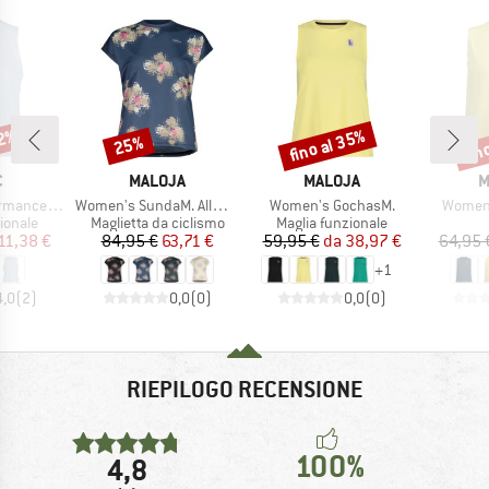
62%
fino al 35%
fin
25%
Sconto
Sconto
Scon
HIO
MARCHIO
MARCHIO
M
C
MALOJA
MALOJA
M
Articolo
Articolo
Articolo
rgholmSt. Tank
Women's SundaM. Allmountain Top
Women's GochasM.
Women'
rodotti
Gruppo di prodotti
Gruppo di prodotti
ionale
Maglietta da ciclismo
Maglia funzionale
ezzo
ezzo ridotto
Prezzo
Prezzo ridotto
Prezzo
Prezzo ridotto
11,38 €
84,95 €
63,71 €
59,95 €
da
38,97 €
64,95 
+
1
4,0
(
2
)
0,0
(
0
)
0,0
(
0
)
RIEPILOGO RECENSIONE
100%
4,8