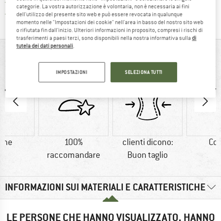
Tutti gli articoli in magazzino
categorie. La vostra autorizzazione è volontaria, non è necessaria ai fini
Trovi tutte le informazioni q
Tutela consumatori Trusted Shops
dell'utilizzo del presente sito web e può essere revocata in qualunque
momento nelle "Impostazioni dei cookie" nell'area in basso del nostro sito web
o rifiutata fin dall'inizio. Ulteriori informazioni in proposito, compresi i rischi di
trasferimenti a paesi terzi, sono disponibili nella nostra informativa sulla
di
tutela dei dati personali
.
IN BREVE
IMPOSTAZIONI
SELEZIONA TUTTI
one
100%
clienti dicono:
Co
raccomandare
Buon taglio
INFORMAZIONI SUI MATERIALI E CARATTERISTICHE
LE PERSONE CHE HANNO VISUALIZZATO, HANNO