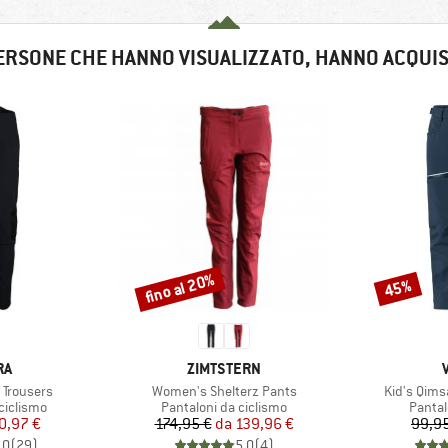
ERSONE CHE HANNO VISUALIZZATO, HANNO ACQUI
fino al 20%
45%
Sconto
Sconto
IO
MARCHIO
RA
ZIMTSTERN
Articolo
Articolo
 Trousers
Women's Shelterz Pants
Kid's Qims
dotti
Gruppo di prodotti
Gruppo
ciclismo
Pantaloni da ciclismo
Pantal
ezzo
ezzo ridotto
Prezzo
Prezzo ridotto
0,97 €
174,95 €
da
139,96 €
99,9
,0
(
29
)
5,0
(
4
)