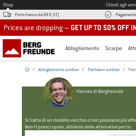
Allo
Shop
Chiedi agli am
Porto franco da 69 € (IT)
Pagamento
Up to 50% off now in our summer sale
Abbigliamento
Scarpe
Att
pagina iniziale
/
Abbigliamento outdoor
/
Pantaloni outdoor
/
Pant
Hannes di Bergfreunde
Si tratta di un modello vecchio o non possiamo più eff
Non ti preoccupare, abbiamo delle alternative per te: