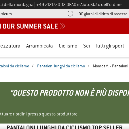
Chiamaci al numero
ici della montagna
|
+49 7121/70 12 0
FAQ e Aiuto
Stato dell’ordine
Qui trovi le informazioni di pagamento! Si apre in una casella informa
V
 sicuro
100 giorni di diritto di recesso
rezzatura
Arrampicata
Ciclismo
Sci
Tutti gli sport
aloni da ciclismo
/
Pantaloni lunghi da ciclismo
/
MomosM. - Pantaloni 
"QUESTO PRODOTTO NON È PIÙ DISPON
ettuare riordini presso questo produttore.
PANTALONI LUNGHI DA CICLISMO TOP SELLER