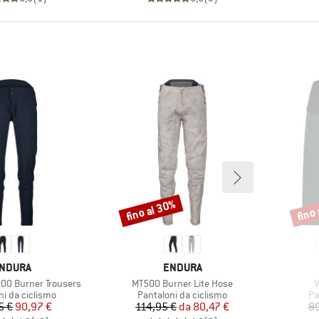
fino al 30%
fino
Sconto
Scont
ARCHIO
MARCHIO
NDURA
ENDURA
Articolo
A
0 Burner Trousers
MT500 Burner Lite Hose
di prodotti
Gruppo di prodotti
Gr
ni da ciclismo
Pantaloni da ciclismo
Pa
Prezzo
Prezzo ridotto
Prezzo
Prezzo ridotto
5 €
90,97 €
114,95 €
da
80,47 €
89