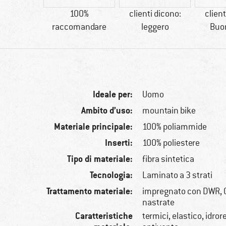
tetici
100%
clienti dicono:
client
raccomandare
leggero
Buon
Ideale per:
Uomo
Ambito d’uso:
mountain bike
Materiale principale:
100% poliammide
Inserti:
100% poliestere
Tipo di materiale:
fibra sintetica
Tecnologia:
Laminato a 3 strati
Trattamento materiale:
impregnato con DWR, 
nastrate
Caratteristiche
termici, elastico, idror