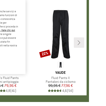
anche servizi e
iamo funzioni di
o a conoscenza
ie per
che si proceda in
 fate clic qui
.
le singole
eb e può essere
utata fin
ili nella nostra
22%
Sconto
MARCHIO
VAUDE
MARCHIO
VAUDE
 Fluid Pants
Articolo
Fluid Pants II
di prodotti
ni antipioggia
Gruppo di prodotti
Pantaloni da ciclismo
 €
Prezzo
Prezzo ridotto
79,96 €
99,95 €
Prezzo
Prezzo ridotto
77,96 €
4,8
(
41
)
4,6
(
54
)