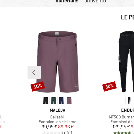
materiale:
antivento
LE P
10%
30%
Sconto
Sconto
MARCHIO
MARCH
MALOJA
ENDU
Articolo
Articolo
.
GallasM.
MT500 Burner
Gruppo di prodotti
Gruppo di pro
ndo
Pantaloni da ciclismo
Pantaloni da 
ridotto
Prezzo
Prezzo ridotto
Pr
Pr
 €
99,95 €
89,96 €
129,95 €
9
)
0,0
(
0
)
5