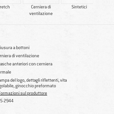
retch
Cerniera di
Sintetici
ventilazione
racc
iusura a bottoni
rniera di ventilazione
tasche anteriori con cerniera
rmale
ampa del logo, dettagli riflettenti, vita
golabile, ginocchio preformato
formazioni sul produttore
5-2944