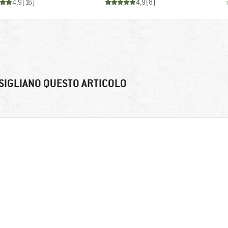
4,9
(
16
)
4,9
(
8
)
SIGLIANO QUESTO ARTICOLO