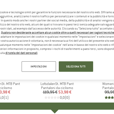
 cookie e tecnologie simili per garantire le funzioni necessarie del nostro sito web. Offriamo 
aggiuntive, analizziamo il nostro traffico per personalizzare i contenuti e la pubblicità e forn
 In questo modo anche i nostri partner dei social media, della pubblicità e di analisi vengon
ilizzo del nostro sito web; alcuni dei quali si trovano in paesi terzi senza adeguate salvaguard
vostri dati, ad esempio dall'accesso delle autorità. Cliccando su “Seleziona tutto” accettate 
.
Qualora non desideraste accettare alcun cookie oltre a quelli necessari per ragioni tecniche,
adattare le impostazioni dei cookie in qualsiasi momento nelle “Impostazioni” e selezionare 
 vostra autorizzazione è volontaria, non è necessaria ai fini dell'utilizzo del presente sito w
ualunque momento nelle "Impostazioni dei cookie" nell'area in basso del nostro sito web o rifi
lteriori informazioni in proposito, compresi i rischi di trasferimenti a paesi terzi, sono disponib
sulla
di tutela dei dati personali
.
55%
20%
Sconto
Sconto
IMPOSTAZIONI
SELEZIONA TUTTI
HIO
C
MARCHIO
STOIC
nSt. MTB Pant
Articolo
LofsdalenSt. MTB Pant
Articolo
Women's
dotti
ciclismo
Gruppo di prodotti
Pantaloni da ciclismo
Gruppo 
Pantalo
ezzo
ezzo ridotto
3,98 €
119,95 €
Prezzo
Prezzo ridotto
53,98 €
99,95
5,0
(
1
)
0,0
(
0
)