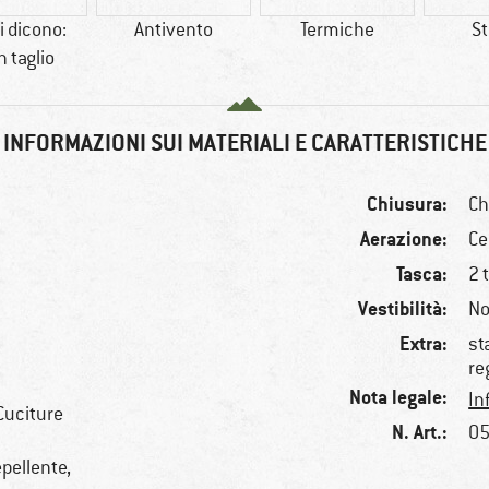
i dicono:
Antivento
Termiche
St
 taglio
INFORMAZIONI SUI MATERIALI E CARATTERISTICHE
Chiusura:
Ch
Aerazione:
Ce
Tasca:
2 
Vestibilità:
No
Extra:
st
re
Nota legale:
In
Cuciture
N. Art.:
05
epellente,