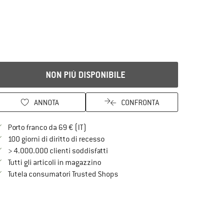
NON PIÙ DISPONIBILE
ANNOTA
CONFRONTA
Qui trovi ulteriori informazioni sulle spe
Porto franco da 69 € (IT)
Vai alla politica di recesso qui Si a
100 giorni di diritto di recesso
> 4.000.000 clienti soddisfatti
Tutti gli articoli in magazzino
Trovi tutte le informazioni qui!
Tutela consumatori Trusted Shops