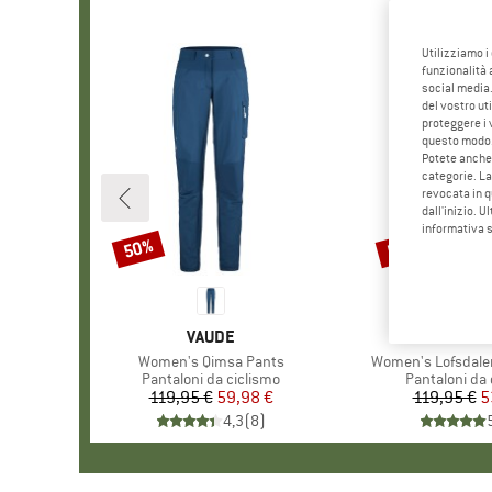
Utilizziamo i
funzionalità 
social media.
del vostro ut
proteggere i 
questo modo
Potete anche 
categorie. La
revocata in q
dall'inizio. U
informativa 
50%
55%
Sconto
Sconto
MARCHIO
VAUDE
MARC
STOI
Articolo
Women's Qimsa Pants
Articolo
Women's Lofsdale
Gruppo di prodotti
Pantaloni da ciclismo
Gruppo di pro
Pantaloni da 
119,95 €
Prezzo
Prezzo ridotto
59,98 €
119,95 €
Pr
Pr
5
4,3
(
8
)