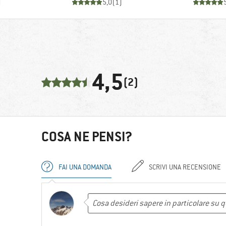
)
5,0
(
1
)
4,5
(2)
COSA NE PENSI?
FAI UNA DOMANDA
SCRIVI UNA RECENSIONE