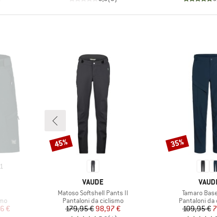
45%
35%
Sconto
Sconto
1
MARCHIO
MARC
VAUDE
VAUD
Articolo
Articolo
Matoso Softshell Pants II
Tamaro Bas
Gruppo di prodotti
Gruppo di pro
smo
Pantaloni da ciclismo
Pantaloni da 
ridotto
Prezzo
Prezzo ridotto
Pr
Pr
6 €
179,95 €
98,97 €
109,95 €
7