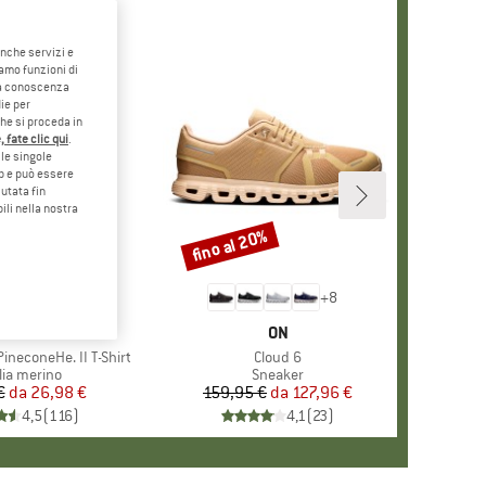
anche servizi e
iamo funzioni di
o a conoscenza
ie per
che si proceda in
 fate clic qui
.
le singole
eb e può essere
utata fin
ili nella nostra
5%
fino al 20%
Sconto
+
4
+
8
CHIO
ER PEAK
MARCHIO
ON
ineconeHe. II T-Shirt
Articolo
Cloud 6
po di prodotti
lia merino
Gruppo di prodotti
Sneaker
€
da
Prezzo
Prezzo ridotto
26,98 €
159,95 €
da
Prezzo
Prezzo ridotto
127,96 €
4,5
(
116
)
4,1
(
23
)