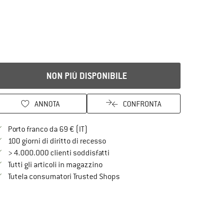
NON PIÙ DISPONIBILE
ANNOTA
CONFRONTA
Qui trovi ulteriori informazioni sulle spe
Porto franco da 69 € (IT)
Vai alla politica di recesso qui Si a
100 giorni di diritto di recesso
> 4.000.000 clienti soddisfatti
Tutti gli articoli in magazzino
Trovi tutte le informazioni qui!
Tutela consumatori Trusted Shops