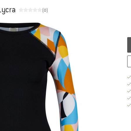
Lycra
(0)