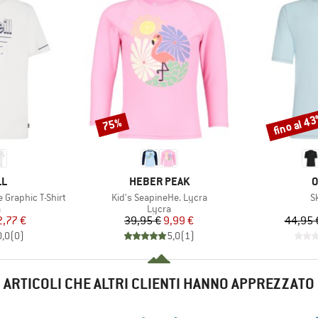
fino al 4
75%
Sconto
Sconto
HIO
MARCHIO
M
LL
HEBER PEAK
O
Articolo
Ar
 Graphic T-Shirt
Kid's SeapineHe. Lycra
S
o di prodotti
Gruppo di prodotti
a
Lycra
ezzo
ezzo ridotto
Prezzo
Prezzo ridotto
2,77 €
39,95 €
9,99 €
44,95 
0,0
(
0
)
5,0
(
1
)
ARTICOLI CHE ALTRI CLIENTI HANNO APPREZZATO