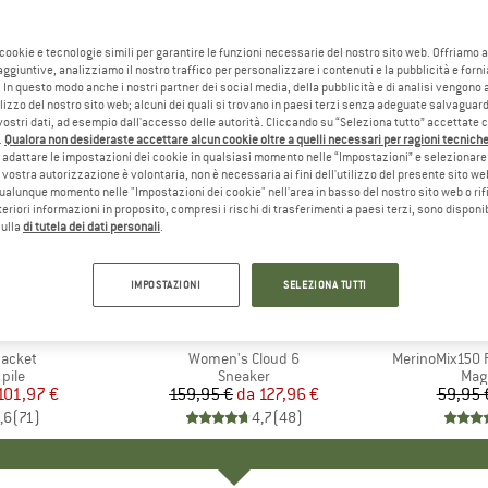
 cookie e tecnologie simili per garantire le funzioni necessarie del nostro sito web. Offriamo 
aggiuntive, analizziamo il nostro traffico per personalizzare i contenuti e la pubblicità e forn
 In questo modo anche i nostri partner dei social media, della pubblicità e di analisi vengon
ilizzo del nostro sito web; alcuni dei quali si trovano in paesi terzi senza adeguate salvaguard
vostri dati, ad esempio dall'accesso delle autorità. Cliccando su “Seleziona tutto” accettate 
.
Qualora non desideraste accettare alcun cookie oltre a quelli necessari per ragioni tecniche,
adattare le impostazioni dei cookie in qualsiasi momento nelle “Impostazioni” e selezionare 
 vostra autorizzazione è volontaria, non è necessaria ai fini dell'utilizzo del presente sito w
ualunque momento nelle "Impostazioni dei cookie" nell'area in basso del nostro sito web o rifi
lteriori informazioni in proposito, compresi i rischi di trasferimenti a paesi terzi, sono disponib
sulla
di tutela dei dati personali
.
fino al 20%
fino al 5
Sconto
Sconto
IMPOSTAZIONI
SELEZIONA TUTTI
+
1
+
9
O
NIA
MARCHIO
ON
MAR
HEB
Jacket
Articolo
Women's Cloud 6
Articolo
MerinoMix150 P
 prodotti
 pile
Gruppo di prodotti
Sneaker
Grup
Mag
ezzo
ezzo ridotto
101,97 €
159,95 €
da
Prezzo
Prezzo ridotto
127,96 €
59,95 
,6
(
71
)
4,7
(
48
)