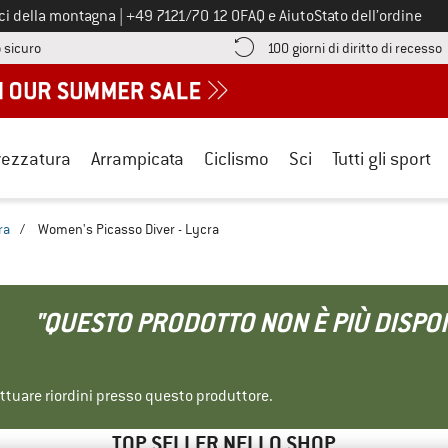
Chiamaci al numero
ici della montagna
|
+49 7121/70 12 0
FAQ e Aiuto
Stato dell’ordine
Qui trovi le informazioni di pagamento! Si apre in una casella informa
V
 sicuro
100 giorni di diritto di recesso
rezzatura
Arrampicata
Ciclismo
Sci
Tutti gli sport
ra
/
Women's Picasso Diver - Lycra
"QUESTO PRODOTTO NON È PIÙ DISPON
ettuare riordini presso questo produttore.
TOP SELLER NELLO SHOP