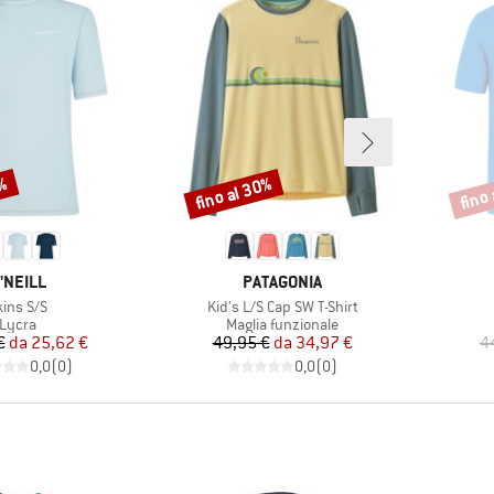
3%
fino al 30%
fino
Sconto
Scont
ARCHIO
MARCHIO
'NEILL
PATAGONIA
ticolo
Articolo
kins S/S
Kid's L/S Cap SW T-Shirt
Gruppo di prodotti
Gruppo di prodotti
Lycra
Maglia funzionale
Prezzo
Prezzo ridotto
Prezzo
Prezzo ridotto
€
da
25,62 €
49,95 €
da
34,97 €
4
0,0
(
0
)
0,0
(
0
)