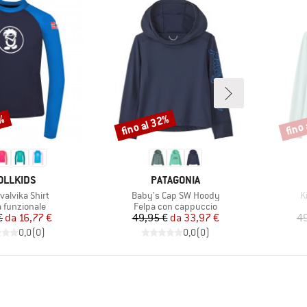
0%
fino al 32%
fino
Sconto
Scont
RCHIO
MARCHIO
OLLKIDS
PATAGONIA
o
Articolo
Ar
valvika Shirt
Baby's Cap SW Hoody
K
o di prodotti
Gruppo di prodotti
a funzionale
Felpa con cappuccio
Prezzo
Prezzo ridotto
Prezzo
Prezzo ridotto
€
da
16,77 €
49,95 €
da
33,97 €
49
0,0
(
0
)
0,0
(
0
)