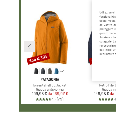
Utilizziamo i
funzionalità 
social media.
del vostro ut
proteggere i 
questo modo
Potete anche 
categorie. La
revocata in q
dall'inizio. U
informativa 
fino al 30%
fino al 32%
Sconto
Sconto
+
7
MARCHIO
PATAGONIA
MARCHI
PATAGO
Articolo
Torrentshell 3L Jacket
Articolo
Retro Pile 
Gruppo di prodotti
Giacca antipioggia
Gruppo di
Giacca in
199,95 €
da
Prezzo
Prezzo ridotto
139,97 €
149,95 €
da
Pr
Pr
4,7
(
79
)
4