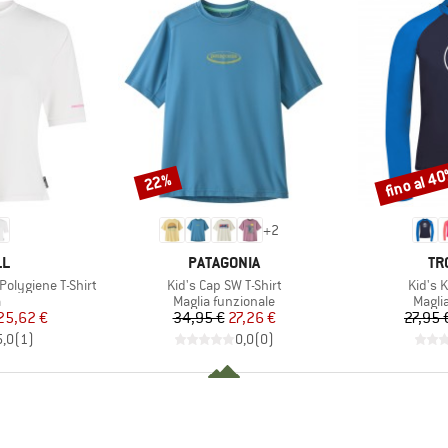
fino al 4
22%
Sconto
Sconto
+
2
HIO
MARCHIO
MA
LL
PATAGONIA
TR
Articolo
Articol
olygiene T-Shirt
Kid's Cap SW T-Shirt
Kid's K
o di prodotti
Gruppo di prodotti
Grupp
a
Maglia funzionale
Magli
ezzo
ezzo ridotto
Prezzo
Prezzo ridotto
25,62 €
34,95 €
27,26 €
27,95 
5,0
(
1
)
0,0
(
0
)