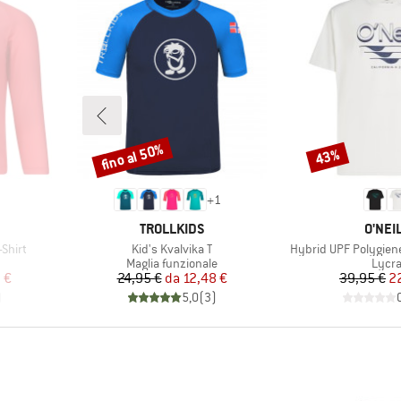
fino al 50%
43%
Sconto
Sconto
+
1
MARCHIO
MARC
TROLLKIDS
O'NEI
Articolo
Articolo
-Shirt
Kid's Kvalvika T
Hybrid UPF Polygiene
prodotti
Gruppo di prodotti
Grupp
Maglia funzionale
Lycr
ridotto
Prezzo
Prezzo ridotto
Pr
Pr
 €
24,95 €
da
12,48 €
39,95 €
2
)
5,0
(
3
)