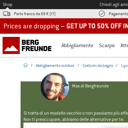
Allo
Shop
Chiedi agli am
Porto franco da 69 € (IT)
Pagamento
Up to 50% off now in our summer sale
Abbigliamento
Scarpe
Att
pagina iniziale
/
Abbigliamento outdoor
/
Costumi da bagno
/
Lyc
Max di Bergfreunde
Si tratta di un modello vecchio o non possiamo più eff
Non ti preoccupare, abbiamo delle alternative per te: