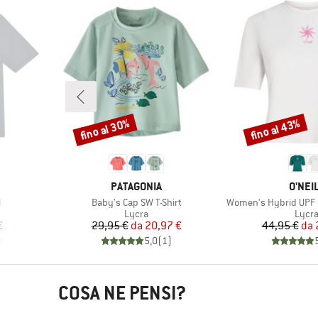
fino al 30%
fino al 43%
Sconto
Sconto
MARCHIO
MARC
PATAGONIA
O'NEI
Articolo
Articolo
d
Baby's Cap SW T-Shirt
Women's Hybrid UPF P
prodotti
Gruppo di prodotti
Grupp
Lycra
Lycr
ridotto
Prezzo
Prezzo ridotto
Pr
Pr
€
29,95 €
da
20,97 €
44,95 €
da
)
5,0
(
1
)
COSA NE PENSI?