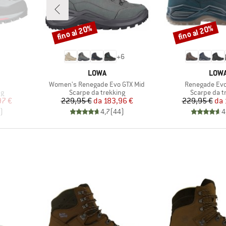
fino al 20%
fino al 20%
Sconto
Sconto
+
6
MARCHIO
MARC
LOWA
LOW
Articolo
Articolo
Women's Renegade Evo GTX Mid
Renegade Evo
i
Gruppo di prodotti
Gruppo di p
ng
Scarpe da trekking
Scarpe da t
ridotto
Prezzo
Prezzo ridotto
Pr
Pr
97 €
229,95 €
da
183,96 €
229,95 €
da
)
4,7
(
44
)
4