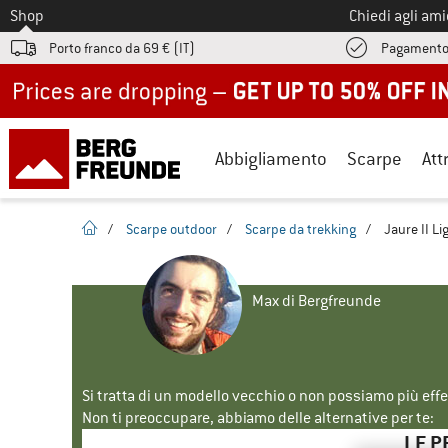
Allo
Shop
Chiedi agli am
Porto franco da 69 € (IT)
Pagamento
Up to 50% off now in our summer sale
Abbigliamento
Scarpe
Att
pagina iniziale
/
Scarpe outdoor
/
Scarpe da trekking
/
Jaure II Li
Max di Bergfreunde
Si tratta di un modello vecchio o non possiamo più eff
Non ti preoccupare, abbiamo delle alternative per te:
LE P