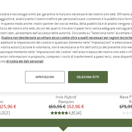
 cookie e tecnologie simili per garantire le funzioni necessarie del nostro sito web. Offriamo 
aggiuntive, analizziamo il nostro traffico per personalizzare i contenuti e la pubblicità e forn
 In questo modo anche i nostri partner dei social media, della pubblicità e di analisi vengon
ilizzo del nostro sito web; alcuni dei quali si trovano in paesi terzi senza adeguate salvaguard
vostri dati, ad esempio dall'accesso delle autorità. Cliccando su “Seleziona tutto” accettate 
.
Qualora non desideraste accettare alcun cookie oltre a quelli necessari per ragioni tecniche,
adattare le impostazioni dei cookie in qualsiasi momento nelle “Impostazioni” e selezionare 
 vostra autorizzazione è volontaria, non è necessaria ai fini dell'utilizzo del presente sito w
ualunque momento nelle "Impostazioni dei cookie" nell'area in basso del nostro sito web o rifi
lteriori informazioni in proposito, compresi i rischi di trasferimenti a paesi terzi, sono disponib
sulla
di tutela dei dati personali
.
10%
15%
Sconto
Sconto
IMPOSTAZIONI
SELEZIONA TUTTI
HIO
L
MARCHIO
PETZL
MARC
BLAC
olo
Articolo
Irvis Hybrid
Articol
Neve P
di prodotti
ni
Gruppo di prodotti
Ramponi
G
R
ezzo
ezzo ridotto
125,96 €
169,95 €
Prezzo
Prezzo ridotto
152,96 €
179,95
5,0
(
2
)
4,8
(
14
)