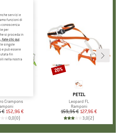
anche servizi e
iamo funzioni di
o a conoscenza
ie per
che si proceda in
 fate clic qui
.
le singole
eb e può essere
utata fin
ili nella nostra
20%
Sconto
HIO
K DIAMOND
MARCHIO
PETZL
o
ro Crampons
Articolo
Leopard FL
ruppo di prodotti
amponi
Gruppo di prodotti
Ramponi
 €
Prezzo
Prezzo ridotto
152,96 €
159,95 €
Prezzo
Prezzo ridotto
127,96 €
0,0
(
0
)
3,0
(
2
)