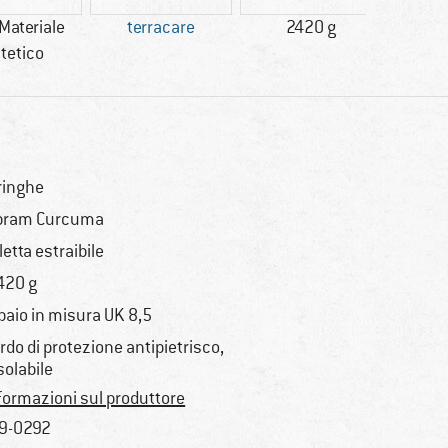
/Materiale
terracare
2420 g
clien
tetico
l
ringhe
bram Curcuma
letta estraibile
420 g
 paio in misura UK 8,5
rdo di protezione antipietrisco,
solabile
formazioni sul produttore
9-0292