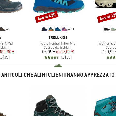
fino al 43%
fino al 3
Sconto
Sconto
+
5
+
10
HIO
MARCHIO
A
TROLLKIDS
Articolo
Articolo
 GTX Mid
Kid's Tronfjell Hiker Mid
Women's C
rodotti
Gruppo di prodotti
Gruppo
rekking
Scarpe da trekking
Scarpe
ezzo
ezzo ridotto
Prezzo
Prezzo ridotto
183,96 €
64,95 €
da
37,02 €
189,95 
,6
(
39
)
4,3
(
29
)
ARTICOLI CHE ALTRI CLIENTI HANNO APPREZZATO