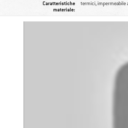
Caratteristiche
termici, impermeabile 
materiale: