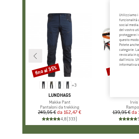
Utilizziamo i
funzionalità 
social media.
del vostro ut
proteggere i 
questo modo
Potete anche 
categorie. La
revocata in q
dall'inizio. U
informativa 
fino al 35%
10%
Sconto
Sconto
+
3
MARCHIO
LUNDHAGS
MARC
PETZ
Articolo
Makke Pant
Artic
Irvis
Gruppo di prodotti
Pantaloni da trekking
Gruppo 
Rampo
249,95 €
da
Prezzo
Prezzo ridotto
162,47 €
139,95 €
da
Pr
Pr
4,8
(
333
)