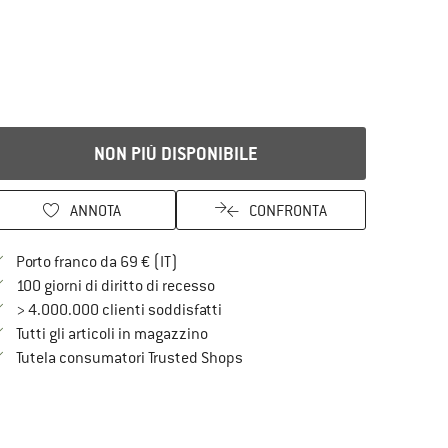
NON PIÙ DISPONIBILE
ANNOTA
CONFRONTA
Qui trovi ulteriori informazioni sulle spe
Porto franco da 69 € (IT)
Vai alla politica di recesso qui Si a
100 giorni di diritto di recesso
> 4.000.000 clienti soddisfatti
Tutti gli articoli in magazzino
Trovi tutte le informazioni qui!
Tutela consumatori Trusted Shops