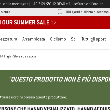
Chiamaci al numero
ici della montagna
|
+49 7121/70 12 0
FAQ e Aiuto
Stato dell’ordine
Qui trovi le informazioni di pagamento! Si apre in una casella informa
V
 sicuro
100 giorni di diritto di recesso
rezzatura
Arrampicata
Ciclismo
Sci
Tutti gli sport
ght High - Stivali da caccia
"QUESTO PRODOTTO NON È PIÙ DISPON
ettuare riordini presso questo produttore.
ERSONE CHE HANNO VISUALIZZATO, HANNO ACQUI