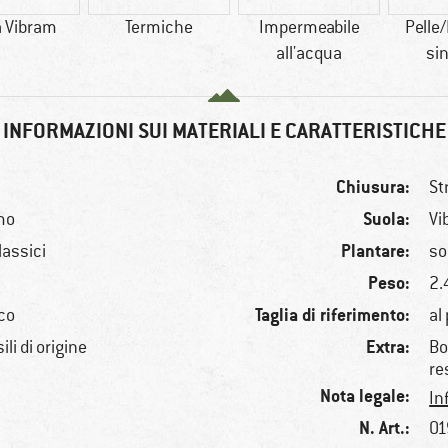
a Vibram
Termiche
Impermeabile
Pelle
all'acqua
sin
INFORMAZIONI SUI MATERIALI E CARATTERISTICHE
Chiusura:
St
Suola:
mo
Vi
Plantare:
lassici
so
Peso:
2.
Taglia di riferimento:
ico
al
Extra:
li di origine
Bo
re
Nota legale:
In
N. Art.:
01