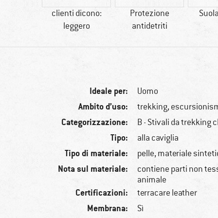
20 g
clienti dicono:
Protezione
Suol
leggero
antidetriti
Ideale per:
Uomo
Ambito d’uso:
trekking, escursionis
Categorizzazione:
B - Stivali da trekking c
Tipo:
alla caviglia
Tipo di materiale:
pelle, materiale sintet
Nota sul materiale:
contiene parti non tessi
animale
Certificazioni:
terracare leather
Membrana:
Sì