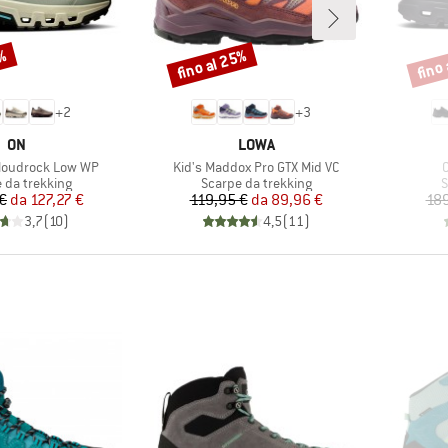
3%
fino al 25%
fino
Sconto
Scont
+
2
+
3
MARCHIO
MARCHIO
ON
LOWA
Articolo
A
loudrock Low WP
Kid's Maddox Pro GTX Mid VC
 di prodotti
Gruppo di prodotti
G
 da trekking
Scarpe da trekking
S
Prezzo
Prezzo ridotto
Prezzo
Prezzo ridotto
€
da
127,27 €
119,95 €
da
89,96 €
189
3,7
(
10
)
4,5
(
11
)