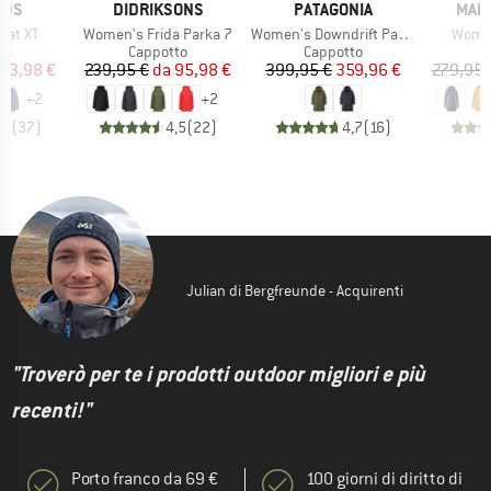
O
MARCHIO
MARCHIO
MAR
IDS
DIDRIKSONS
PATAGONIA
MAIE
Articolo
Articolo
Artico
Coat XT
Women's Frida Parka 7
Women's Downdrift Parka
Women
di prodotti
Gruppo di prodotti
Gruppo di prodotti
G
to
Cappotto
Cappotto
C
ezzo
ezzo ridotto
Prezzo
Prezzo ridotto
Prezzo
Prezzo ridotto
43,98 €
239,95 €
da
95,98 €
399,95 €
359,96 €
279,95 
+
2
+
2
,8
(
37
)
4,5
(
22
)
4,7
(
16
)
Julian di Bergfreunde - Acquirenti
"Troverò per te i prodotti outdoor migliori e più
recenti!"
Porto franco da 69 €
100 giorni di diritto di