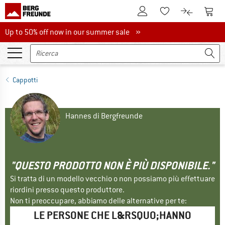
Al conto cliente
Al Ca
Alla lista promemo
Al confront
Up to 50% off now in our summer sale
Up to 50% off now in our summer sale »
Cappotti
Hannes di Bergfreunde
"QUESTO PRODOTTO NON È PIÙ DISPONIBILE."
Si tratta di un modello vecchio o non possiamo più effettuare
riordini presso questo produttore.
Non ti preoccupare, abbiamo delle alternative per te:
LE PERSONE CHE L&RSQUO;HANNO