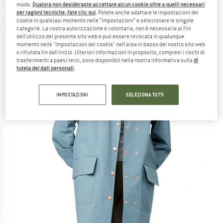
modo.
Qualora non desideraste accettare alcun cookie oltre a quelli necessari
Cappotto
per ragioni tecniche, fate clic qui
. Potete anche adattare le impostazioni dei
cookie in qualsiasi momento nelle “Impostazioni” e selezionare le singole
(0)
categorie. La vostra autorizzazione è volontaria, non è necessaria ai fini
dell'utilizzo del presente sito web e può essere revocata in qualunque
momento nelle "Impostazioni dei cookie" nell'area in basso del nostro sito web
o rifiutata fin dall'inizio. Ulteriori informazioni in proposito, compresi i rischi di
trasferimenti a paesi terzi, sono disponibili nella nostra informativa sulla
di
tutela dei dati personali
.
IMPOSTAZIONI
SELEZIONA TUTTI