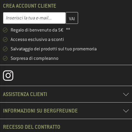
CREA ACCOUNT CLIENTE
Inserisci qui il tuo indirizzo e-mail e crea il tuo account cliente 
Indirizzo e-mail
Regalo di benvenuto da 5€ **
Accesso esclusivo a sconti
Salvataggio dei prodotti sul tuo promemoria
Sorpresa di compleanno
ASSISTENZA CLIENTI
INFORMAZIONI SU BERGFREUNDE
RECESSO DEL CONTRATTO