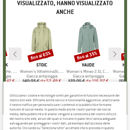
VISUALIZZATO, HANNO VISUALIZZATO
ANCHE
47%
fino al 65%
fino al 35%
53
Sconto
Sconto
Scon
O
PEAK
MARCHIO
STOIC
MARCHIO
VAUDE
MAR
HEB
 Raincoat
Articolo
Women's VilhelminaSt. Raincoat
Articolo
Women's Mineo 2.5L Coat
Articolo
Women's Pinedro
rodotti
pioggia
Gruppo di prodotti
Giacca antipioggia
Gruppo di prodotti
Giacca antipioggia
Gruppo
Giacca
ezzo
ezzo ridotto
79,47 €
149,95 €
da
Prezzo
Prezzo ridotto
52,48 €
179,95 €
da
Prezzo
Prezzo ridotto
116,97 €
159,9
Utilizziamo i cookie e tecnologie simili per garantire le funzioni necessarie del
,8
(
63
)
4,7
(
10
)
4,5
(
8
)
nostro sito web. Offriamo anche servizi e funzionalità aggiuntive, analizziamo
il nostro traffico per personalizzare i contenuti e la pubblicità e forniamo
funzioni di social media. In questo modo anche i nostri partner dei social
media, della pubblicità e di analisi vengono a conoscenza del vostro utilizzo
del nostro sito web; alcuni dei quali si trovano in paesi terzi senza adeguate
salvaguardie per proteggere i vostri dati, ad esempio dall'accesso delle
LANGERCHEN
-
Women's Jacket Ottawa BP -
autorità. Cliccando su “Seleziona tutto” accettate che si proceda in questo