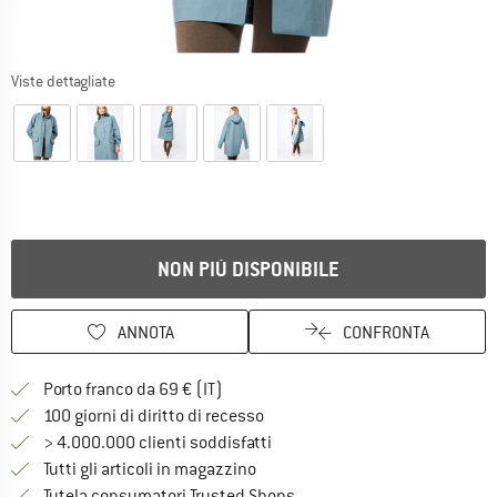
Viste dettagliate
NON PIÙ DISPONIBILE
ANNOTA
CONFRONTA
Qui trovi ulteriori informazioni sulle
Porto franco da 69 € (IT)
Vai alla politica di recesso qui 
100 giorni di diritto di recesso
> 4.000.000 clienti soddisfatti
Tutti gli articoli in magazzino
Trovi tutte le informazioni q
Tutela consumatori Trusted Shops