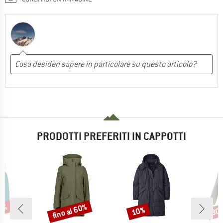
PRODOTTI PREFERITI IN CAPPOTTI
60%
fino al 60%
10%
30
Sconto
Sconto
Scon