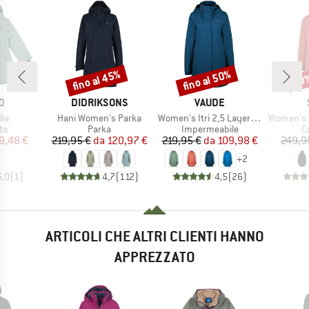
fino al 45%
fino al 50%
60
Sconto
Sconto
Scon
HIO
MARCHIO
MARCHIO
D
DIDRIKSONS
VAUDE
Articolo
Articolo
Articolo
lla
Hani Women's Parka
Women's Itri 2,5 Layer Coat
Women's Mountainwool M
di prodotti
Gruppo di prodotti
Gruppo di prodotti
G
to
Parka
Impermeabile
C
ezzo
ezzo ridotto
Prezzo
Prezzo ridotto
Prezzo
Prezzo ridotto
9,48 €
219,95 €
da
120,97 €
219,95 €
da
109,98 €
249,9
+
2
5,0
(
1
)
4,7
(
112
)
4,5
(
26
)
ARTICOLI CHE ALTRI CLIENTI HANNO
APPREZZATO