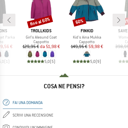
fino al 60%
60%
60
Sconto
Sconto
Scon
O
MARCHIO
MARCHIO
MARC
SONS
TROLLKIDS
FINKID
SAVE
Articolo
Articolo
Artico
et Parka
Girl's Alesund Coat
Kid's Aina Mukka
Women
di prodotti
Gruppo di prodotti
Gruppo di prodotti
G
to
Cappotto
Cappotto
C
ezzo
ezzo ridotto
Prezzo
Prezzo ridotto
Prezzo
Prezzo ridotto
9,56 €
129,95 €
da
51,98 €
149,95 €
59,98 €
398,9
5,0
(
1
)
5,0
(
5
)
5,0
(
9
)
COSA NE PENSI?
FAI UNA DOMANDA
SCRIVI UNA RECENSIONE
CONDIVIDI UN'IMMAGINE