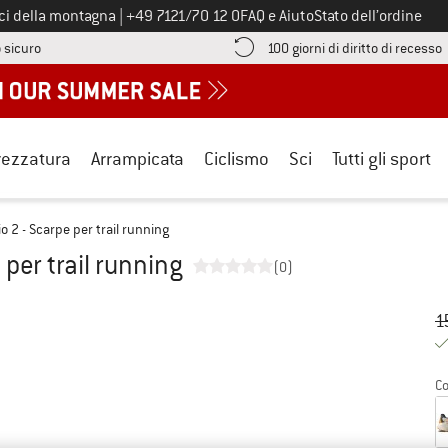
Chiamaci al numero
ici della montagna
|
+49 7121/70 12 0
FAQ e Aiuto
Stato dell’ordine
Qui trovi le informazioni di pagamento! Si apre in una casella informa
V
 sicuro
100 giorni di diritto di recesso
rezzatura
Arrampicata
Ciclismo
Sci
Tutti gli sport
o 2 - Scarpe per trail running
 per trail running
(0)
Pr
Pr
1
Co