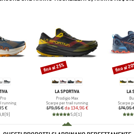
fino al 25%
fino al 2
Sconto
Sconto
O
MARCHIO
MAR
TIVA
LA SPORTIVA
LA 
Articolo
Art
 Pro
Prodigio Max
Bu
otti
Gruppo di prodotti
Gruppo di
il running
Scarpe per trail running
Scarpe pe
ezzo
Prezzo
Prezzo ridotto
95 €
179,95 €
da
134,96 €
174,95 
4,8
(
9
)
5,0
(
1
)