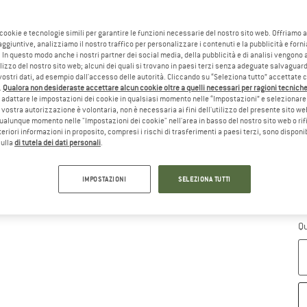
Sc
 cookie e tecnologie simili per garantire le funzioni necessarie del nostro sito web. Offriamo 
aggiuntive, analizziamo il nostro traffico per personalizzare i contenuti e la pubblicità e forn
 In questo modo anche i nostri partner dei social media, della pubblicità e di analisi vengon
ilizzo del nostro sito web; alcuni dei quali si trovano in paesi terzi senza adeguate salvaguard
vostri dati, ad esempio dall'accesso delle autorità. Cliccando su “Seleziona tutto” accettate 
.
Qualora non desideraste accettare alcun cookie oltre a quelli necessari per ragioni tecniche,
adattare le impostazioni dei cookie in qualsiasi momento nelle “Impostazioni” e selezionare 
 vostra autorizzazione è volontaria, non è necessaria ai fini dell'utilizzo del presente sito w
ualunque momento nelle "Impostazioni dei cookie" nell'area in basso del nostro sito web o rifi
lteriori informazioni in proposito, compresi i rischi di trasferimenti a paesi terzi, sono disponib
sulla
di tutela dei dati personali
.
IMPOSTAZIONI
SELEZIONA TUTTI
Gu
Te
Qu