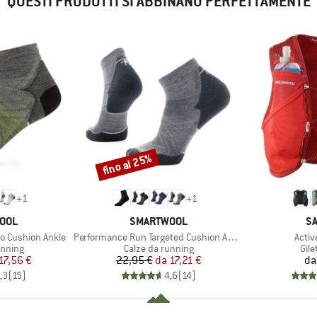
QUESTI PRODOTTI SI ABBINANO PERFETTAMENTE
fino al 25%
Sconto
+
1
+
1
O
MARCHIO
M
OOL
SMARTWOOL
S
Articolo
Artico
o Cushion Ankle
Performance Run Targeted Cushion Ankle
Activ
prodotti
Gruppo di prodotti
Grup
unning
Calze da running
Gile
ezzo
ezzo ridotto
Prezzo
Prezzo ridotto
17,56 €
22,95 €
da
17,21 €
da
,3
(
15
)
4,6
(
14
)