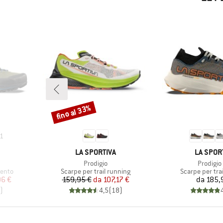
fino al 33%
Sconto
1
MARCHIO
MARCHI
LA SPORTIVA
LA SPOR
Articolo
Articolo
Prodigio
Prodigio
Gruppo di prodotti
Gruppo di prod
mento
Scarpe per trail running
Scarpe per tra
ridotto
Prezzo
Prezzo ridotto
Pr
96 €
159,95 €
da
107,17 €
da
185,
)
4,5
(
18
)