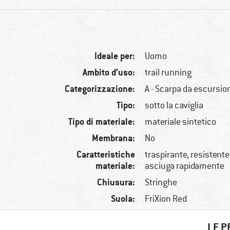
Ideale per:
Uomo
Ambito d’uso:
trail running
Categorizzazione:
A - Scarpa da escursi
Tipo:
sotto la caviglia
Tipo di materiale:
materiale sintetico
Membrana:
No
Caratteristiche
traspirante, resistente 
materiale:
asciuga rapidamente
Chiusura:
Stringhe
Suola:
FriXion Red
LE P