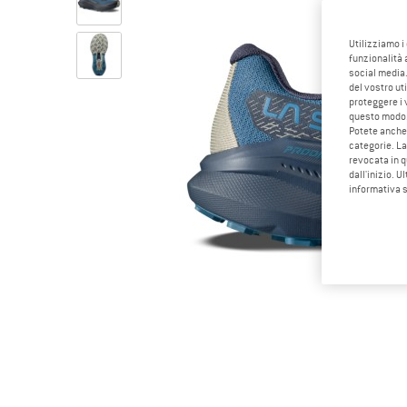
Utilizziamo i
funzionalità 
social media.
del vostro ut
proteggere i 
questo modo
Potete anche 
categorie. La
revocata in q
dall'inizio. U
informativa 