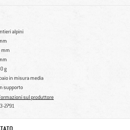
ntieri alpini
 mm
4 mm
 mm
0 g
 paio in misura media
n supporto
formazioni sul produttore
3-2791
STATO