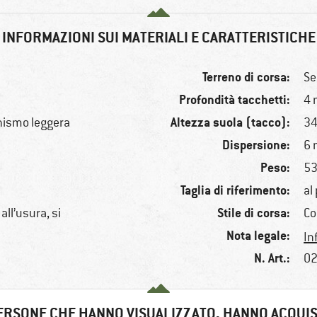
INFORMAZIONI SUI MATERIALI E CARATTERISTICHE
Terreno di corsa:
Se
Profondità tacchetti:
4
Altezza suola (tacco):
onismo leggera
3
Dispersione:
6
Peso:
53
Taglia di riferimento:
al
Stile di corsa:
all’usura, si
Co
Nota legale:
In
N. Art.:
02
ERSONE CHE HANNO VISUALIZZATO, HANNO ACQUI