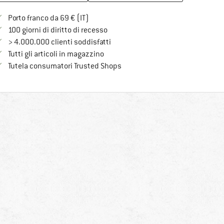
Qui trovi ulteriori informazioni sulle spe
Porto franco da 69 € (IT)
Vai alla politica di recesso qui Si a
100 giorni di diritto di recesso
> 4.000.000 clienti soddisfatti
Tutti gli articoli in magazzino
Trovi tutte le informazioni qui!
Tutela consumatori Trusted Shops