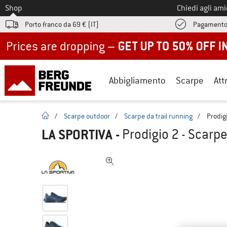
Allo
Shop
Chiedi agli am
Porto franco da 69 € (IT)
Pagamento
Up to 50% off now in our summer sale
Abbigliamento
Scarpe
Att
pagina iniziale
/
Scarpe outdoor
/
Scarpe da trail running
/
Prodigi
LA SPORTIVA
-
Prodigio 2 - Scarpe