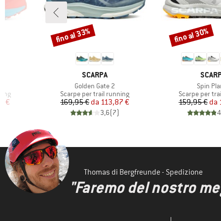
fino al 33%
fino al 30%
Sconto
Sconto
MARCHIO
MARCH
SCARPA
SCAR
Articolo
Articolo
I
Golden Gate 2
Spin Pla
Gruppo di prodotti
Gruppo di prod
ning
Scarpe per trail running
Scarpe per tra
ridotto
Prezzo
Prezzo ridotto
Pr
Pr
2 €
169,95 €
da
113,87 €
159,95 €
da
)
3,6
(
7
)
4
Thomas di Bergfreunde - Spedizione
"Faremo del nostro megl