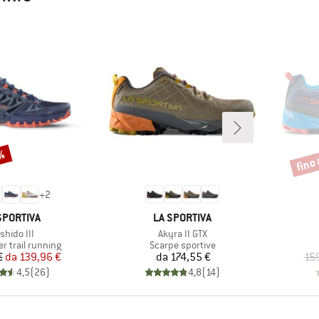
0%
fino 
Scont
+
2
CHIO
MARCHIO
SPORTIVA
LA SPORTIVA
icolo
Articolo
shido III
Akyra II GTX
 prodotti
Gruppo di prodotti
r trail running
Scarpe sportive
Prezzo
Prezzo ridotto
Prezzo
€
da
139,96 €
da
174,55 €
15
4,5
(
26
)
4,8
(
14
)