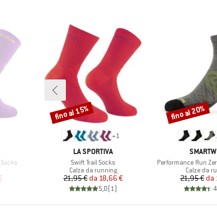
fino al 15%
fino al 20%
Sconto
Sconto
+
1
MARCHIO
MARCHI
LA SPORTIVA
SMARTW
Articolo
Articolo
 Socks
Swift Trail Socks
Performance Run Zer
otti
Gruppo di prodotti
Gruppo di 
Calze da running
Calze da r
ridotto
Prezzo
Prezzo ridotto
Pr
Pr
€
21,95 €
da
18,66 €
21,95 €
da
)
5,0
(
1
)
4