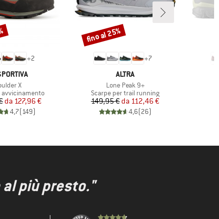
0%
fino al 25%
Sconto
+
2
+
7
CHIO
MARCHIO
SPORTIVA
ALTRA
ticolo
Articolo
A
oulder X
Lone Peak 9+
 prodotti
Gruppo di prodotti
 avvicinamento
Scarpe per trail running
Prezzo
Prezzo ridotto
Prezzo
Prezzo ridotto
€
da
127,96 €
149,95 €
da
112,46 €
4,7
(
149
)
4,6
(
26
)
al più presto."