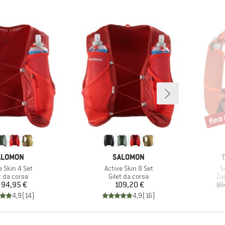
fino 
Scont
ARCHIO
MARCHIO
ALOMON
SALOMON
lo
Articolo
Ar
e Skin 4 Set
Active Skin 8 Set
S
po di prodotti
Gruppo di prodotti
Gru
t da corsa
Gilet da corsa
Zai
Prezzo
Prezzo
94,95 €
109,20 €
10
4,9
(
14
)
4,9
(
16
)