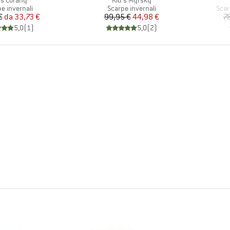
's Corany
Kid's Myrsky
o di prodotti
Gruppo di prodotti
Grup
e invernali
Scarpe invernali
Scar
Prezzo
Prezzo ridotto
Prezzo
Prezzo ridotto
€
da
33,73 €
99,95 €
44,98 €
7
5,0
(
1
)
5,0
(
2
)