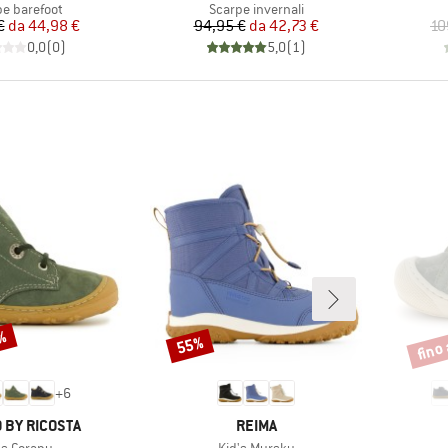
o di prodotti
Gruppo di prodotti
pe barefoot
Scarpe invernali
Prezzo
Prezzo ridotto
Prezzo
Prezzo ridotto
€
da
44,98 €
94,95 €
da
42,73 €
10
0,0
(
0
)
5,0
(
1
)
5%
fino
55%
Sconto
Scont
+
6
IO
MARCHIO
 BY RICOSTA
REIMA
colo
Articolo