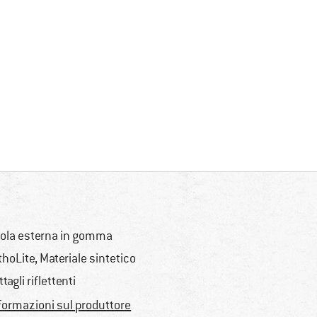
ola esterna in gomma
thoLite, Materiale sintetico
ttagli riflettenti
formazioni sul produttore