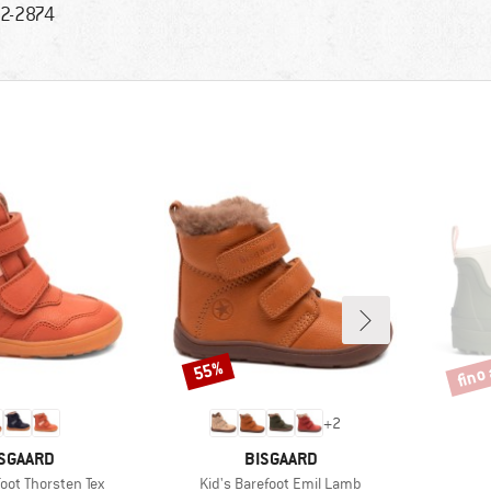
2-2874
fino
55%
Sconto
Scont
+
2
RCHIO
MARCHIO
SGAARD
BISGAARD
Articolo
foot Thorsten Tex
Kid's Barefoot Emil Lamb