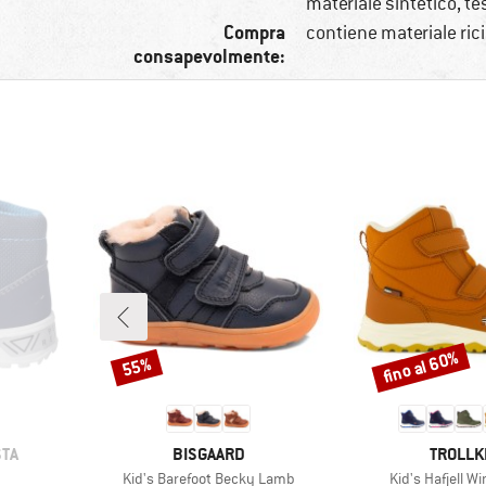
materiale sintetico, t
Compra
contiene materiale ric
consapevolmente:
fino al 60%
55%
Sconto
Sconto
MARCHIO
MARCHI
STA
BISGAARD
TROLLK
Articolo
Articolo
Kid's Barefoot Becky Lamb
Kid's Hafjell W