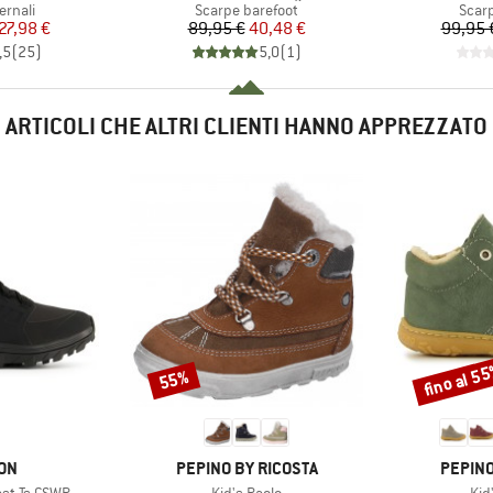
prodotti
Gruppo di prodotti
Grupp
ernali
Scarpe barefoot
Scar
ezzo
ezzo ridotto
Prezzo
Prezzo ridotto
27,98 €
89,95 €
40,48 €
99,95 
,5
(
25
)
5,0
(
1
)
ARTICOLI CHE ALTRI CLIENTI HANNO APPREZZATO
fino al 5
55%
Sconto
Sconto
IO
MARCHIO
MARCH
ON
PEPINO BY RICOSTA
PEPINO
Articolo
Arti