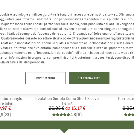
 cookie e tecnologie simili per garantire le funzioni necessarie del nostro sito web. Offriamo 
aggiuntive, analizziamo il nostro traffico per personalizzare i contenuti e la pubblicità e forn
 In questo modo anche i nostri partner dei social media, della pubblicità e di analisi vengon
ilizzo del nostro sito web; alcuni dei quali si trovano in paesi terzi senza adeguate salvaguard
vostri dati, ad esempio dall'accesso delle autorità. Cliccando su “Seleziona tutto” accettate 
.
Qualora non desideraste accettare alcun cookie oltre a quelli necessari per ragioni tecniche,
adattare le impostazioni dei cookie in qualsiasi momento nelle “Impostazioni” e selezionare 
 vostra autorizzazione è volontaria, non è necessaria ai fini dell'utilizzo del presente sito w
ualunque momento nelle "Impostazioni dei cookie" nell'area in basso del nostro sito web o rifi
lteriori informazioni in proposito, compresi i rischi di trasferimenti a paesi terzi, sono disponib
sulla
di tutela dei dati personali
.
fino al 40%
57%
Sconto
Sconto
IMPOSTAZIONI
SELEZIONA TUTTI
+
13
IO
ST
MARCHIO
THE NORTH FACE
tio Triangle
Articolo
Evolution Simple Dome Short Sleeve
Articolo
Harnosan
dotti
re bikini
Gruppo di prodotti
T-shirt
ezzo
ezzo ridotto
3,97 €
26,95 €
da
Prezzo
Prezzo ridotto
16,17 €
9,95 
,9
(
23
)
4,8
(
8
)