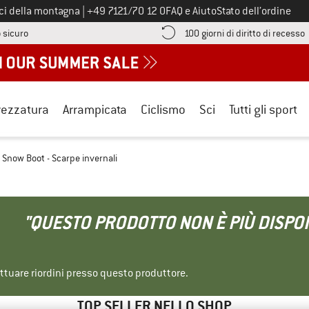
Chiamaci al numero
ici della montagna
|
+49 7121/70 12 0
FAQ e Aiuto
Stato dell’ordine
Qui trovi le informazioni di pagamento! Si apre in una casella informa
V
 sicuro
100 giorni di diritto di recesso
rezzatura
Arrampicata
Ciclismo
Sci
Tutti gli sport
d Snow Boot - Scarpe invernali
"QUESTO PRODOTTO NON È PIÙ DISPON
ettuare riordini presso questo produttore.
TOP SELLER NELLO SHOP