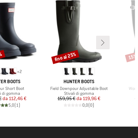
0%
fino al 25%
15%
Sconto
Scont
+
2
HIO
MARCHIO
ER BOOTS
HUNTER BOOTS
Articolo
Artic
r Short Boot
Field Downpour Adjustable Boot
Women
o di prodotti
Gruppo di prodotti
li di gomma
Stivali di gomma
Prezzo
Prezzo ridotto
Prezzo
Prezzo ridotto
€
da
112,46 €
159,95 €
da
119,96 €
1
5,0
(
1
)
0,0
(
0
)