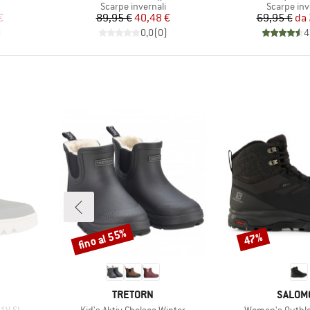
tti
Gruppo di prodotti
Gruppo di 
Scarpe invernali
Scarpe inv
ridotto
Prezzo
Prezzo ridotto
Pr
Pr
€
89,95 €
40,48 €
69,95 €
da
)
0,0
(
0
)
4
fino al 55%
47%
Sconto
Sconto
MARCHIO
MARCH
TRETORN
SALOM
Articolo
Articolo