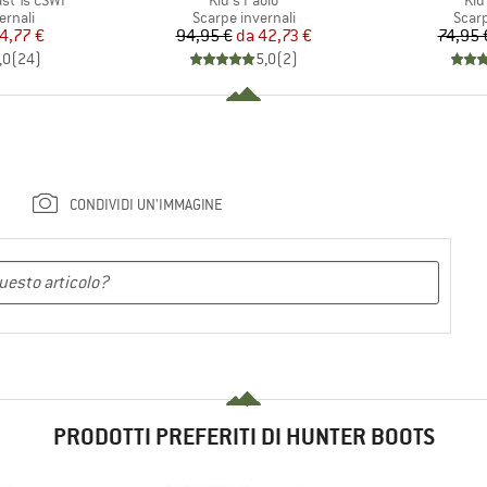
st Ts CSWP
Kid's Paolo
Kid
prodotti
Gruppo di prodotti
Grupp
ernali
Scarpe invernali
Scarp
ezzo
ezzo ridotto
Prezzo
Prezzo ridotto
4,77 €
94,95 €
da
42,73 €
74,95 
,0
(
24
)
5,0
(
2
)
CONDIVIDI UN'IMMAGINE
PRODOTTI PREFERITI DI HUNTER BOOTS