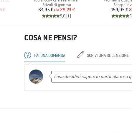
 1V SL
Kid's Aktiv Chelsea Winter
Women's Outbla
tti
Gruppo di prodotti
Gruppo di 
Stivali di gomma
Scarpe inv
ridotto
Prezzo
Prezzo ridotto
Pr
Pr
6 €
64,95 €
da
29,23 €
159,95 €
8
)
5,0
(
1
)
5
COSA NE PENSI?
FAI UNA DOMANDA
SCRIVI UNA RECENSIONE