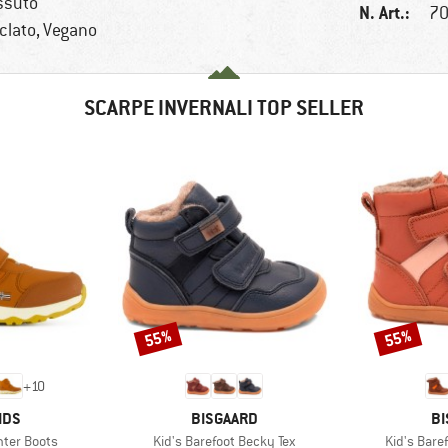
essuto
N. Art.:
70
iclato, Vegano
SCARPE INVERNALI TOP SELLER
55%
55%
Sconto
Sconto
+
10
O
MARCHIO
MA
IDS
BISGAARD
BI
Articolo
Articolo
inter Boots
Kid's Barefoot Becky Tex
Kid's Bare