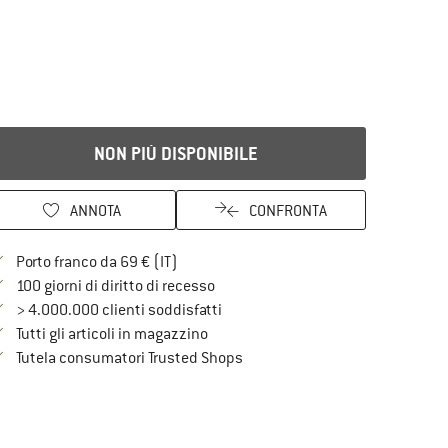
NON PIÙ DISPONIBILE
ANNOTA
CONFRONTA
Qui trovi ulteriori informazioni sulle spe
Porto franco da 69 € (IT)
Vai alla politica di recesso qui Si a
100 giorni di diritto di recesso
> 4.000.000 clienti soddisfatti
Tutti gli articoli in magazzino
Trovi tutte le informazioni qui!
Tutela consumatori Trusted Shops