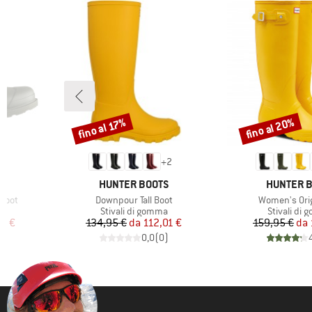
fino al 20%
fino al 17%
Sconto
Sconto
+
2
MARCHIO
MARCHIO
S
HUNTER BOOTS
HUNTER 
Articolo
Articolo
Boot
Downpour Tall Boot
Women's Origi
ti
Gruppo di prodotti
Gruppo di 
a
Stivali di gomma
Stivali di
ridotto
Prezzo
Prezzo ridotto
Pr
Pr
96 €
134,95 €
da
112,01 €
159,95 €
da
)
0,0
(
0
)