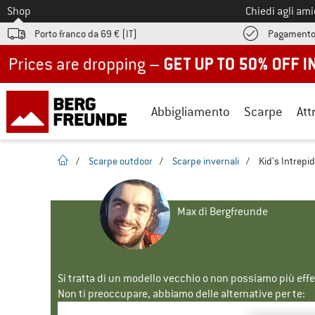
Allo
Shop
Chiedi agli am
Porto franco da 69 € (IT)
Pagamento
Up to 50% off now in our summer sale
Abbigliamento
Scarpe
Att
pagina iniziale
/
Scarpe outdoor
/
Scarpe invernali
/
Kid's Intrepi
Max di Bergfreunde
Si tratta di un modello vecchio o non possiamo più eff
Non ti preoccupare, abbiamo delle alternative per te: