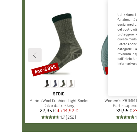
Utilizziamo i
funzionalità 
social media.
del vostro ut
proteggere i 
questo modo
Potete anche 
categorie. La
revocata in q
dall'inizio. U
informativa 
fino al 35%
40%
Sconto
Sconto
MARCHIO
STOIC
MARCH
PROTE
Articolo
Merino Wool Cushion Light Socks
Articolo
Women's PRTMM Pa
Gruppo di prodotti
Calze da trekking
Gruppo di pro
Parte superio
22,95 €
da
Prezzo
Prezzo ridotto
14,92 €
39,95 €
Pr
Pr
2
4,7
(
252
)
4