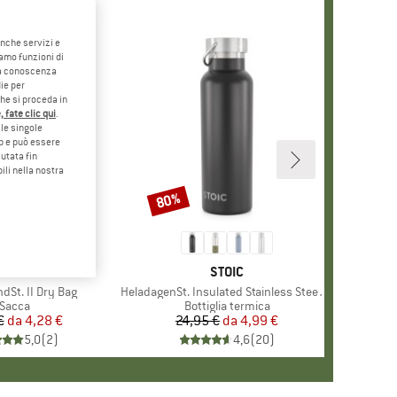
anche servizi e
iamo funzioni di
o a conoscenza
ie per
che si proceda in
 fate clic qui
.
le singole
eb e può essere
utata fin
ili nella nostra
80%
Sconto
MARCHIO
STOIC
MARCHIO
STOIC
dSt. II Dry Bag
Articolo
HeladagenSt. Insulated Stainless Steel Bottle 500
Gruppo di prodotti
Sacca
Gruppo di prodotti
Bottiglia termica
€
da
Prezzo
Prezzo ridotto
4,28 €
24,95 €
da
Prezzo
Prezzo ridotto
4,99 €
5,0
(
2
)
4,6
(
20
)