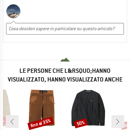
LE PERSONE CHE L&RSQUO;HANNO
VISUALIZZATO, HANNO VISUALIZZATO ANCHE
57%
fino al 35%
fin
50%
Sconto
Sconto
Scon