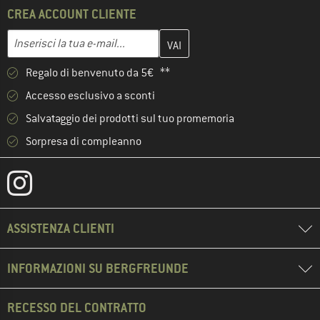
CREA ACCOUNT CLIENTE
Inserisci qui il tuo indirizzo e-mail e crea il tuo account cliente 
Indirizzo e-mail
Regalo di benvenuto da 5€ **
Accesso esclusivo a sconti
Salvataggio dei prodotti sul tuo promemoria
Sorpresa di compleanno
ASSISTENZA CLIENTI
INFORMAZIONI SU BERGFREUNDE
RECESSO DEL CONTRATTO