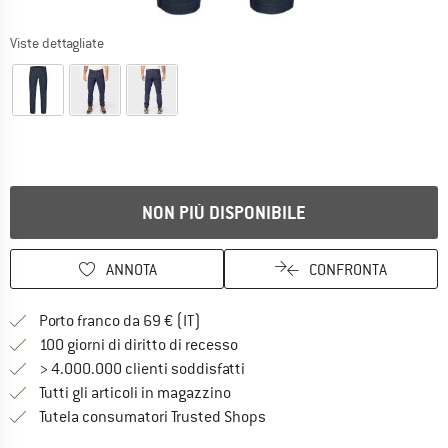
Viste dettagliate
NON PIÙ DISPONIBILE
ANNOTA
CONFRONTA
Qui trovi ulteriori informazioni sulle
Porto franco da 69 € (IT)
Vai alla politica di recesso qui 
100 giorni di diritto di recesso
> 4.000.000 clienti soddisfatti
Tutti gli articoli in magazzino
Trovi tutte le informazioni q
Tutela consumatori Trusted Shops