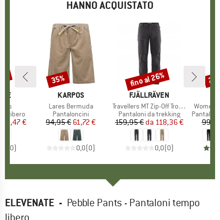
HANNO ACQUISTATO
35%
fino al 26%
35%
20
Sconto
Sconto
Scon
O
ATE
MARCHIO
KARPOS
MARCHIO
FJÄLLRÄVEN
M
O
ants
Articolo
Lares Bermuda
Articolo
Travellers MT Zip-Off Trousers
Articolo
Women's 
dotti
po libero
Gruppo di prodotti
Pantaloncini
Gruppo di prodotti
Pantaloni da trekking
Gruppo di
Pantaloni
ezzo
ezzo ridotto
123,47 €
94,95 €
Prezzo
Prezzo ridotto
61,72 €
159,95 €
da
Prezzo
Prezzo ridotto
118,36 €
99,95
0,0
(
0
)
0,0
(
0
)
0,0
(
0
)
ELEVENATE
-
Pebble Pants - Pantaloni tempo
libero