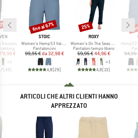
50%
fino al 67%
fin
25%
Sconto
Sconto
Scon
O
MARCHIO
MARCHIO
ÄVEN
STOIC
ROXY
Articolo
Articolo
Articolo
 Trousers
Women's Hemp53 ValenSt. Shorts
Women's On The Seashore Linen Cargo Trousers
Hemp53 V
dotti
Gruppo di prodotti
Gruppo di prodotti
Gru
trekking
Pantaloncini
Pantaloni tempo libero
Pan
ezzo
ezzo ridotto
Prezzo
Prezzo ridotto
Prezzo
Prezzo ridotto
79,98 €
99,95 €
da
32,98 €
59,95 €
44,96 €
94,95 
+
1
+
1
,7
(
48
)
4,8
(
29
)
4,8
(
13
)
ARTICOLI CHE ALTRI CLIENTI HANNO
APPREZZATO