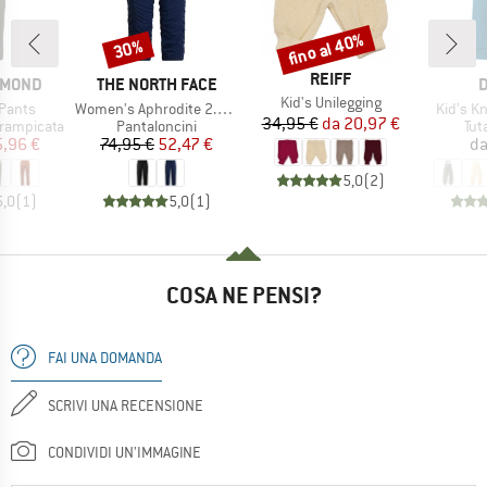
fino al 40%
30%
Sconto
Sconto
MARCHIO
REIFF
MARCHIO
M
AMOND
THE NORTH FACE
D
Articolo
Kid's Unilegging
Articolo
Articolo
Pants
Women's Aphrodite 2.0 Capri
Kid’s Kn
Prezzo
Prezzo ridotto
34,95 €
da
20,97 €
tti
Gruppo di prodotti
Gru
rrampicata
Pantaloncini
Tut
ezzo
ezzo ridotto
Prezzo
Prezzo ridotto
5,96 €
74,95 €
52,47 €
d
5,0
(
2
)
5,0
(
1
)
5,0
(
1
)
COSA NE PENSI?
FAI UNA DOMANDA
SCRIVI UNA RECENSIONE
CONDIVIDI UN'IMMAGINE