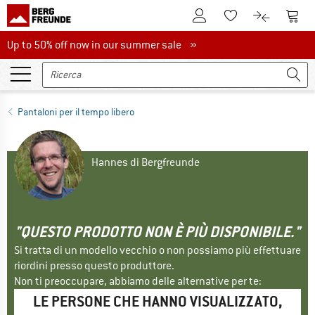
Al conto cliente
Al Ca
Alla lista promemo
Al confront
Up to 50% off now in our summer sale
Up to 50% off now in our summer sale »
Pantaloni per il tempo libero
Hannes di Bergfreunde
"QUESTO PRODOTTO NON È PIÙ DISPONIBILE."
Si tratta di un modello vecchio o non possiamo più effettuare
riordini presso questo produttore.
Non ti preoccupare, abbiamo delle alternative per te:
LE PERSONE CHE HANNO VISUALIZZATO,