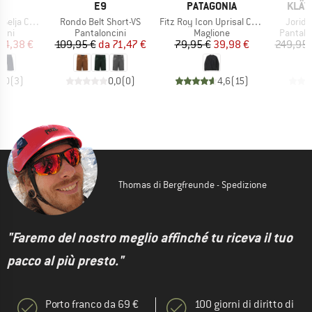
HIO
MARCHIO
MARCHIO
MARC
C
E9
PATAGONIA
KLÄT
Articolo
Articolo
Articol
ord Shorts
Rondo Belt Short-VS
Fitz Roy Icon Uprisal Crew Sweatshirt
Jorid 
i prodotti
Gruppo di prodotti
Gruppo di prodotti
Gruppo 
cini
Pantaloncini
Maglione
Pantalo
ezzo
ezzo ridotto
Prezzo
Prezzo ridotto
Prezzo
Prezzo ridotto
34,38 €
109,95 €
da
71,47 €
79,95 €
39,98 €
249,95 
5,0
(
3
)
0,0
(
0
)
4,6
(
15
)
Thomas di Bergfreunde - Spedizione
"Faremo del nostro meglio affinché tu riceva il tuo
pacco al più presto."
Porto franco da 69 €
100 giorni di diritto di