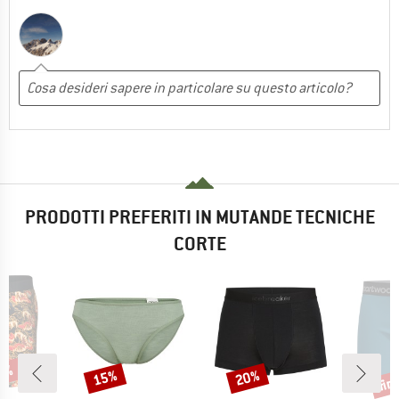
PRODOTTI PREFERITI IN MUTANDE TECNICHE
CORTE
30%
fin
15%
20%
Sconto
Sconto
Scon