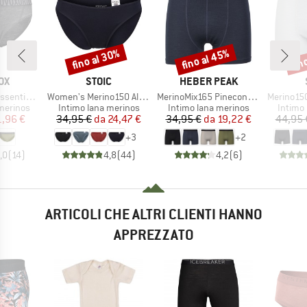
fino al 30%
fino al 45%
fin
Sconto
Sconto
Scon
IO
MARCHIO
MARCHIO
OX
STOIC
HEBER PEAK
Articolo
Articolo
Articolo
al Bikini
Women's Merino150 AlsenSt. Brief
MerinoMix165 PineconeHe. Boxer
Merino150
odotti
Gruppo di prodotti
Gruppo di prodotti
Gruppo 
merinos
Intimo lana merinos
Intimo lana merinos
Intimo
ezzo
ezzo ridotto
Prezzo
Prezzo ridotto
Prezzo
Prezzo ridotto
1,96 €
34,95 €
da
24,47 €
34,95 €
da
19,22 €
44,95 
+
3
+
2
,0
(
14
)
4,8
(
44
)
4,2
(
6
)
ARTICOLI CHE ALTRI CLIENTI HANNO
APPREZZATO