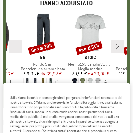
HANNO ACQUISTATO
22%
fino al 30%
fino al 50%
fin
Sconto
Sconto
Scon
O
NIA
MARCHIO
E9
MARCHIO
STOIC
rew
Articolo
Rondo Slim
Articolo
Merino155 LaholmSt. Print T-Shirt Lines
 prodotti
n pile
Gruppo di prodotti
Pantaloni da arrampicata
Gruppo di prodotti
Maglia merino
Gruppo di
Pantaloni
ezzo
ezzo ridotto
77,96 €
99,95 €
da
Prezzo
Prezzo ridotto
69,97 €
79,95 €
da
Prezzo
Prezzo ridotto
39,98 €
119,95
+
1
+
1
+
4
,7
(
18
)
4,8
(
6
)
4,7
(
24
)
Utilizziamo i cookie e tecnologie simili per garantire le funzioni necessarie del
nostro sito web. Offriamo anche servizi e funzionalità aggiuntive, analizziamo
il nostro traffico per personalizzare i contenuti e la pubblicità e forniamo
funzioni di social media. In questo modo anche i nostri partner dei social
media, della pubblicità e di analisi vengono a conoscenza del vostro utilizzo
EIN SCHÖNER FLECK ERDE
-
Boxershorts
del nostro sito web; alcuni dei quali si trovano in paesi terzi senza adeguate
salvaguardie per proteggere i vostri dati, ad esempio dall'accesso delle
Hammerspitze - Mutande
autorità. Cliccando su “Seleziona tutto” accettate che si proceda in questo