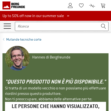
Al conto cliente
Al Ca
Alla lista promemo
Al confront
Up to 50% off now in our summer sale
Up to 50% off now in our summer sale »
Mutande tecniche corte
Hannes di Bergfreunde
"QUESTO PRODOTTO NON È PIÙ DISPONIBILE."
Si tratta di un modello vecchio o non possiamo più effettuare
riordini presso questo produttore.
Non ti preoccupare, abbiamo delle alternative per te:
LE PERSONE CHE HANNO VISUALIZZATO,