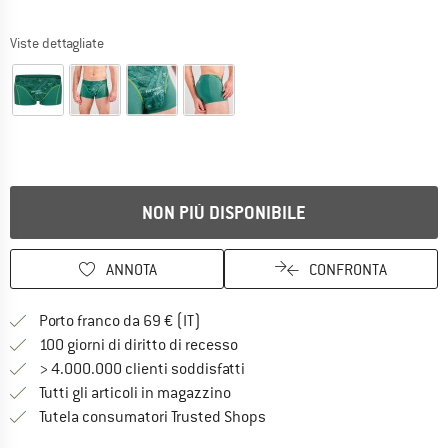
Viste dettagliate
NON PIÙ DISPONIBILE
ANNOTA
CONFRONTA
Qui trovi ulteriori informazioni sulle
Porto franco da 69 € (IT)
Vai alla politica di recesso qui 
100 giorni di diritto di recesso
> 4.000.000 clienti soddisfatti
Tutti gli articoli in magazzino
Trovi tutte le informazioni q
Tutela consumatori Trusted Shops