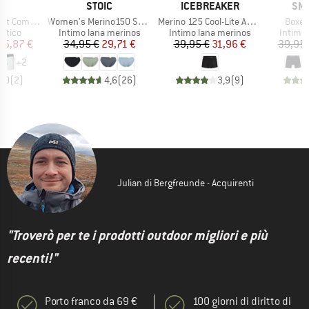
CHIO
MARCHIO
MARCHIO
MAR
X
STOIC
ICEBREAKER
SM
Articolo
Articolo
Artico
on Boxer Brief
Women's Merino150 SadjemSt. Brief
Merino 125 Cool-Lite Anatomica Trunks
Boxer
prodotti
Gruppo di prodotti
Gruppo di prodotti
Gruppo 
tetico
Intimo lana merinos
Intimo lana merinos
Intimo
ezzo
ezzo ridotto
Prezzo
Prezzo ridotto
Prezzo
Prezzo ridotto
25,87 €
34,95 €
29,71 €
39,95 €
31,96 €
39,95 
+
2
5,0
(
2
)
4,6
(
26
)
3,9
(
9
)
Julian di Bergfreunde - Acquirenti
"Troverò per te i prodotti outdoor migliori e più
recenti!"
Porto franco da 69 €
100 giorni di diritto di