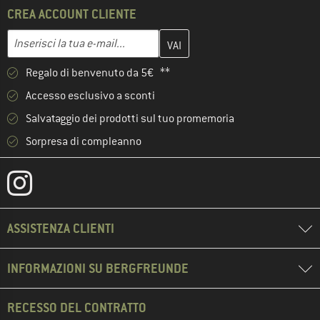
CREA ACCOUNT CLIENTE
Inserisci qui il tuo indirizzo e-mail e crea il tuo account cliente 
Indirizzo e-mail
Regalo di benvenuto da 5€ **
Accesso esclusivo a sconti
Salvataggio dei prodotti sul tuo promemoria
Sorpresa di compleanno
ASSISTENZA CLIENTI
INFORMAZIONI SU BERGFREUNDE
RECESSO DEL CONTRATTO