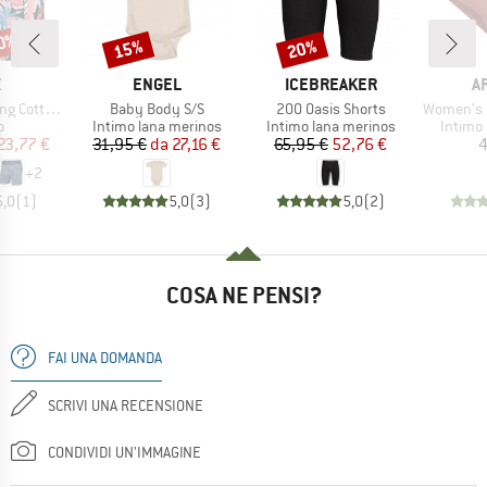
30%
15%
20%
Sconto
Sconto
CHIO
MARCHIO
MARCHIO
M
X
ENGEL
ICEBREAKER
A
Articolo
Articolo
Articolo
xer Brief Fly
Baby Body S/S
200 Oasis Shorts
Women's Boul
 di prodotti
Gruppo di prodotti
Gruppo di prodotti
Gruppo 
o
Intimo lana merinos
Intimo lana merinos
Intimo
ezzo
ezzo ridotto
Prezzo
Prezzo ridotto
Prezzo
Prezzo ridotto
23,77 €
31,95 €
da
27,16 €
65,95 €
52,76 €
4
+
2
5,0
(
1
)
5,0
(
3
)
5,0
(
2
)
COSA NE PENSI?
FAI UNA DOMANDA
SCRIVI UNA RECENSIONE
CONDIVIDI UN'IMMAGINE