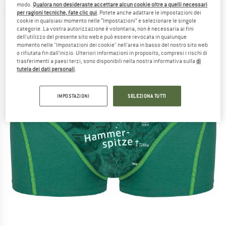
modo.
Qualora non desideraste accettare alcun cookie oltre a quelli necessari
per ragioni tecniche, fate clic qui
. Potete anche adattare le impostazioni dei
(0)
cookie in qualsiasi momento nelle “Impostazioni” e selezionare le singole
categorie. La vostra autorizzazione è volontaria, non è necessaria ai fini
dell'utilizzo del presente sito web e può essere revocata in qualunque
momento nelle "Impostazioni dei cookie" nell'area in basso del nostro sito web
o rifiutata fin dall'inizio. Ulteriori informazioni in proposito, compresi i rischi di
trasferimenti a paesi terzi, sono disponibili nella nostra informativa sulla
di
tutela dei dati personali
.
IMPOSTAZIONI
SELEZIONA TUTTI