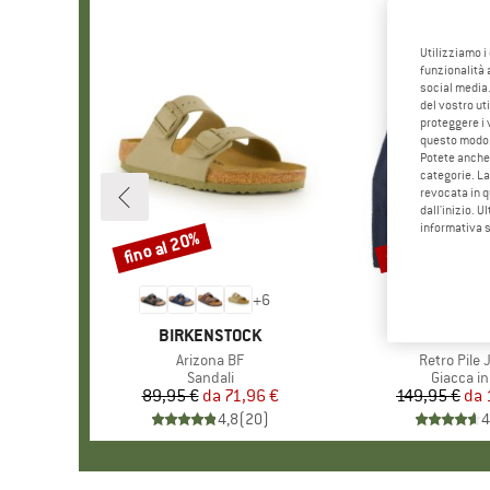
Utilizziamo i
funzionalità 
social media.
del vostro ut
proteggere i 
questo modo
Potete anche 
categorie. La
revocata in q
dall'inizio. U
informativa 
fino al 20%
fino al 32%
Sconto
Sconto
+
6
MARCHIO
BIRKENSTOCK
MARCHI
PATAGO
Articolo
Arizona BF
Articolo
Retro Pile 
Gruppo di prodotti
Sandali
Gruppo di
Giacca in
89,95 €
da
Prezzo
Prezzo ridotto
71,96 €
149,95 €
da
Pr
Pr
4,8
(
20
)
4