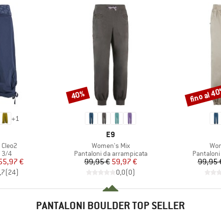
fino al 4
40%
Sconto
Sconto
+
1
CHIO
MARCHIO
E9
Articolo
Arti
 Cleo2
Women's Mix
Wom
 prodotti
Gruppo di prodotti
Gruppo di
 3/4
Pantaloni da arrampicata
Pantaloni
ezzo
ezzo ridotto
Prezzo
Prezzo ridotto
55,97 €
99,95 €
59,97 €
99,95 
,7
(
24
)
0,0
(
0
)
PANTALONI BOULDER TOP SELLER