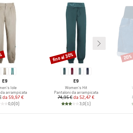
0%
fino al 30%
20%
Sconto
Scont
MARCHIO
MARCHIO
E9
E9
colo
Articolo
en's Iole
Women's Hit
 prodotti
Gruppo di prodotti
 da arrampicata
Pantaloni da arrampicata
Prezzo
Prezzo ridotto
Prezzo
Prezzo ridotto
€
da
59,97 €
74,95 €
da
52,47 €
0,0
(
0
)
3,0
(
1
)