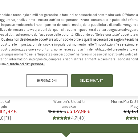
 cookie e tecnologie simili per garantire le funzioni necessarie del nostro sito web. Offriamo 
aggiuntive, analizziamo il nostro traffico per personalizzare i contenuti e la pubblicità e forn
 In questo modo anche i nostri partner dei social media, della pubblicità e di analisi vengon
ilizzo del nostro sito web; alcuni dei quali si trovano in paesi terzi senza adeguate salvaguard
vostri dati, ad esempio dall'accesso delle autorità. Cliccando su “Seleziona tutto” accettate 
.
Qualora non desideraste accettare alcun cookie oltre a quelli necessari per ragioni tecniche,
adattare le impostazioni dei cookie in qualsiasi momento nelle “Impostazioni” e selezionare 
 vostra autorizzazione è volontaria, non è necessaria ai fini dell'utilizzo del presente sito w
ualunque momento nelle "Impostazioni dei cookie" nell'area in basso del nostro sito web o rifi
lteriori informazioni in proposito, compresi i rischi di trasferimenti a paesi terzi, sono disponib
sulla
di tutela dei dati personali
.
fino al 20%
fino al 5
Sconto
Sconto
IMPOSTAZIONI
SELEZIONA TUTTI
+
1
+
9
O
NIA
MARCHIO
ON
MAR
HEB
Jacket
Articolo
Women's Cloud 6
Articolo
MerinoMix150 P
 prodotti
 pile
Gruppo di prodotti
Sneaker
Grup
Mag
ezzo
ezzo ridotto
101,97 €
159,95 €
da
Prezzo
Prezzo ridotto
127,96 €
59,95 
,6
(
71
)
4,7
(
48
)