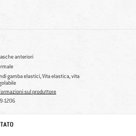
tasche anteriori
rmale
ndi gamba elastici, Vita elastica, vita
golabile
formazioni sul produttore
9-1206
STATO