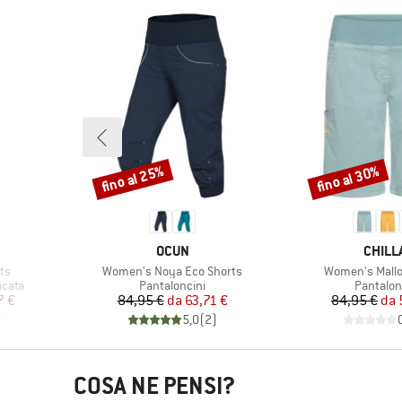
fino al 25%
fino al 30%
Sconto
Sconto
MARCHIO
MARCH
OCUN
CHILL
Articolo
Articolo
ts
Women's Noya Eco Shorts
Women's Mallo
Gruppo di prodotti
Gruppo d
icata
Pantaloncini
Pantalon
ridotto
Prezzo
Prezzo ridotto
Pr
Pr
7 €
84,95 €
da
63,71 €
84,95 €
da
)
5,0
(
2
)
COSA NE PENSI?