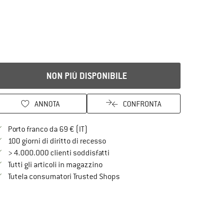
NON PIÙ DISPONIBILE
ANNOTA
CONFRONTA
Qui trovi ulteriori informazioni sulle spe
Porto franco da 69 € (IT)
Vai alla politica di recesso qui Si a
100 giorni di diritto di recesso
> 4.000.000 clienti soddisfatti
Tutti gli articoli in magazzino
Trovi tutte le informazioni qui!
Tutela consumatori Trusted Shops