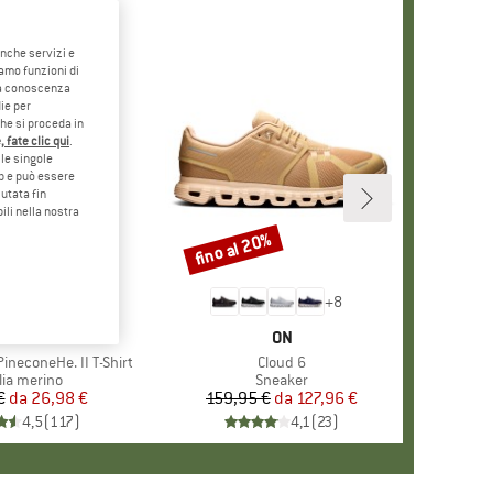
anche servizi e
iamo funzioni di
o a conoscenza
ie per
che si proceda in
 fate clic qui
.
le singole
eb e può essere
utata fin
ili nella nostra
5%
fino al 20%
Sconto
+
4
+
8
CHIO
ER PEAK
MARCHIO
ON
ineconeHe. II T-Shirt
Articolo
Cloud 6
po di prodotti
lia merino
Gruppo di prodotti
Sneaker
€
da
Prezzo
Prezzo ridotto
26,98 €
159,95 €
da
Prezzo
Prezzo ridotto
127,96 €
4,5
(
117
)
4,1
(
23
)