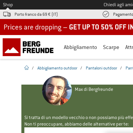
Allo
Shop
Chiedi agli am
Porto franco da 69 € (IT)
Pagamento
Up to 50% off now in our summer sale
Abbigliamento
Scarpe
Att
pagina iniziale
/
Abbigliamento outdoor
/
Pantaloni outdoor
/
Pant
Max di Bergfreunde
Si tratta di un modello vecchio o non possiamo più eff
Non ti preoccupare, abbiamo delle alternative per te: