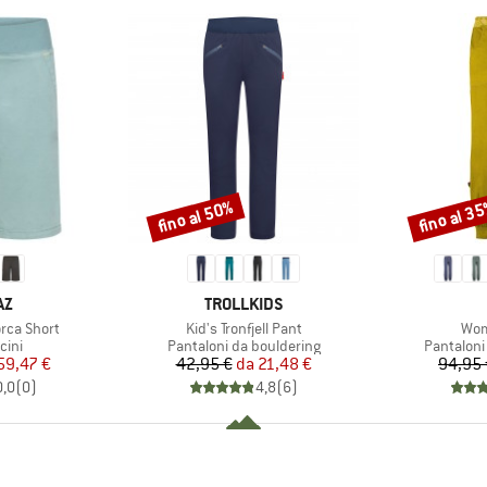
fino al 50%
fino al 3
Sconto
Sconto
IO
MARCHIO
AZ
TROLLKIDS
Articolo
Arti
rca Short
Kid's Tronfjell Pant
Wom
i prodotti
Gruppo di prodotti
Gruppo di
cini
Pantaloni da bouldering
Pantaloni
ezzo
ezzo ridotto
Prezzo
Prezzo ridotto
59,47 €
42,95 €
da
21,48 €
94,95 
0,0
(
0
)
4,8
(
6
)