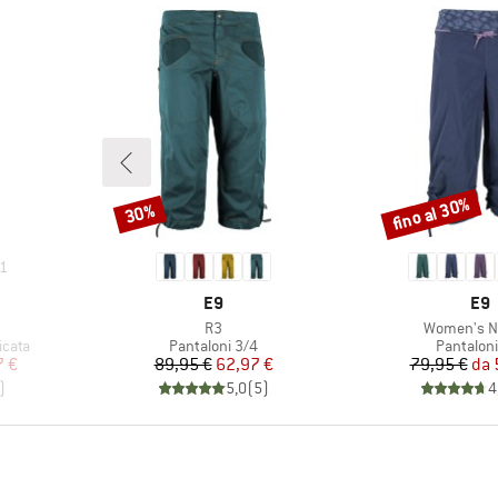
fino al 30%
30%
Sconto
Sconto
1
O
MARCHIO
MAR
E9
E9
Articolo
Articolo
R3
Women's N
Gruppo di prodotti
Gruppo di
icata
Pantaloni 3/4
Pantaloni
ridotto
Prezzo
Prezzo ridotto
Pr
Pr
7 €
89,95 €
62,97 €
79,95 €
da
)
5,0
(
5
)
4