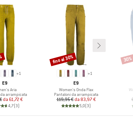
5%
fino al 30%
30%
Sconto
Scont
+
1
+
1
MARCHIO
MARCHIO
E9
E9
colo
Articolo
Ar
en's Aria
Women's Onda Flax
Wo
 prodotti
Gruppo di prodotti
 da arrampicata
Pantaloni da arrampicata
Prezzo
Prezzo ridotto
Prezzo
Prezzo ridotto
€
da
61,72 €
119,95 €
da
83,97 €
4,7
(
3
)
5,0
(
3
)