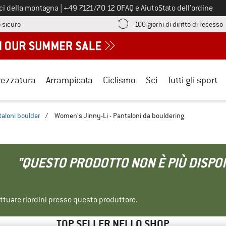
Chiamaci al numero
ici della montagna
|
+49 7121/70 12 0
FAQ e Aiuto
Stato dell’ordine
Qui trovi le informazioni di pagamento! Si apre in una casella informa
V
 sicuro
100 giorni di diritto di recesso
rezzatura
Arrampicata
Ciclismo
Sci
Tutti gli sport
aloni boulder
/
Women's Jinny-Li - Pantaloni da bouldering
"QUESTO PRODOTTO NON È PIÙ DISPON
ettuare riordini presso questo produttore.
TOP SELLER NELLO SHOP