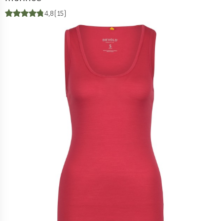
4,8
(15)