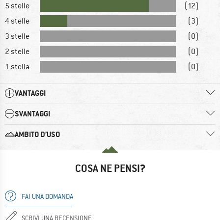
5 stelle
(12)
4 stelle
(3)
3 stelle
(0)
2 stelle
(0)
1 stella
(0)
VANTAGGI
SVANTAGGI
AMBITO D’USO
COSA NE PENSI?
FAI UNA DOMANDA
SCRIVI UNA RECENSIONE