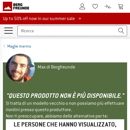
Al conto cliente
Al Ca
Alla lista promemo
Al confront
Up to 50% off now in our summer sale
Up to 50% off now in our summer sale »
Maglie merino
Max di Bergfreunde
"QUESTO PRODOTTO NON È PIÙ DISPONIBILE."
Si tratta di un modello vecchio o non possiamo più effettuare
riordini presso questo produttore.
Non ti preoccupare, abbiamo delle alternative per te:
LE PERSONE CHE HANNO VISUALIZZATO,