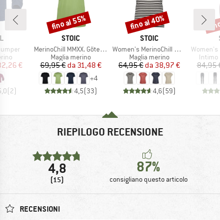
fino al 55%
fino al 40%
fin
Sconto
Sconto
Scon
HIO
MARCHIO
MARCHIO
L
STOIC
STOIC
Articolo
Articolo
Articolo
 Jumper
MerinoChill MMXX. Göteborg Tee
Women's MerinoChill MMXX. Göteborg Loose Tee St
Women's Merino18
 prodotti
Gruppo di prodotti
Gruppo di prodotti
Gruppo 
rino
Maglia merino
Maglia merino
Intimo
ezzo
ezzo ridotto
Prezzo
Prezzo ridotto
Prezzo
Prezzo ridotto
32,26 €
69,95 €
da
31,48 €
64,95 €
da
38,97 €
84,95 
+
4
5,0
(
2
)
4,5
(
33
)
4,6
(
59
)
RIEPILOGO RECENSIONE
87%
4,8
(15)
consigliano questo articolo
RECENSIONI