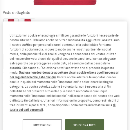
Viste dettagliate
Utilizziamo i cookie e tecnologie simili per garantire le funzioni necessarie del
nostro sito web. Offriamo anche servizi e funzionalità aggiuntive, analizziamo
il nostro traffico per personalizzare i contenuti e la pubblicità e forniamo
funzioni di social media. In questo modo anche i nostri partner dei social
media, della pubblicità e di analisi vengono a conoscenza del vostro utilizzo
del nostro sito web; alcuni dei quali si trovano in paesi terzi senza adeguate
NON PIÙ DISPONIBILE
salvaguardie per proteggere i vostri dati, ad esempio dall'accesso delle
autorità. Cliccando su “Seleziona tutto” accettate che si proceda in questo
modo.
Qualora non desideraste accettare alcun cookie oltre a quelli necessari
per ragioni tecniche, fate clic qui
. Potete anche adattare le impostazioni dei
ANNOTA
CONFRONTA
cookie in qualsiasi momento nelle “Impostazioni” e selezionare le singole
categorie. La vostra autorizzazione è volontaria, non è necessaria ai fini
dell'utilizzo del presente sito web e può essere revocata in qualunque
Qui trovi ulteriori informazioni sulle
Porto franco da 69 € (IT)
momento nelle "Impostazioni dei cookie" nell'area in basso del nostro sito web
Vai alla politica di recesso qui 
100 giorni di diritto di recesso
o rifiutata fin dall'inizio. Ulteriori informazioni in proposito, compresi i rischi di
trasferimenti a paesi terzi, sono disponibili nella nostra informativa sulla
di
> 4.000.000 clienti soddisfatti
tutela dei dati personali
.
Tutti gli articoli in magazzino
Trovi tutte le informazioni q
Tutela consumatori Trusted Shops
IMPOSTAZIONI
SELEZIONA TUTTI