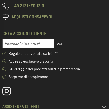
+49 7121/70 12 0
ACQUISTI CONSAPEVOLI
CREA ACCOUNT CLIENTE
Inserisci qui il tuo indirizzo e-mail e crea il tuo account cliente 
Indirizzo e-mail
Regalo di benvenuto da 5€ **
Accesso esclusivo a sconti
Salvataggio dei prodotti sul tuo promemoria
Sorpresa di compleanno
ASSISTENZA CLIENTI