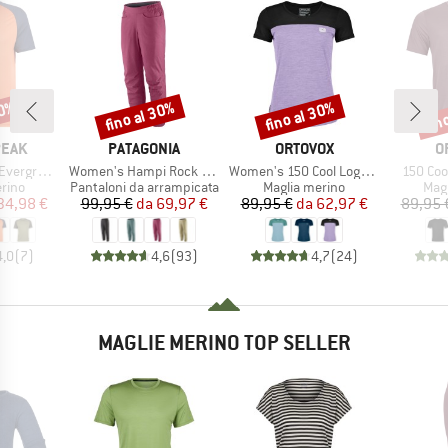
50%
fino al 30%
fino al 30%
fin
Sconto
Sconto
Scon
O
MARCHIO
MARCHIO
M
PEAK
PATAGONIA
ORTOVOX
O
Articolo
Articolo
Articolo
e. T-Shirt
Women's Hampi Rock Pants
Women's 150 Cool Logo T-Shirt
150 Cool
 prodotti
Gruppo di prodotti
Gruppo di prodotti
Grup
rino
Pantaloni da arrampicata
Maglia merino
Mag
ezzo
ezzo ridotto
Prezzo
Prezzo ridotto
Prezzo
Prezzo ridotto
34,98 €
99,95 €
da
69,97 €
89,95 €
da
62,97 €
89,95 
4,0
(
7
)
4,6
(
93
)
4,7
(
24
)
MAGLIE MERINO TOP SELLER