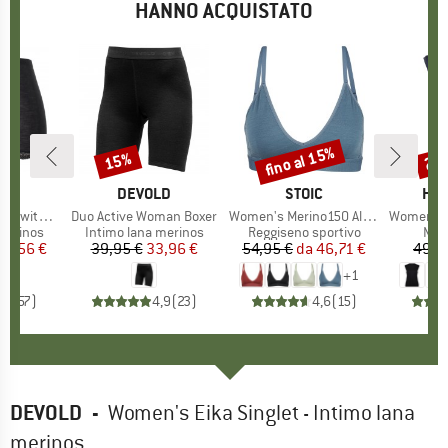
HANNO ACQUISTATO
fino al 15%
15%
25
Sconto
Sconto
Scon
HIO
L
MARCHIO
DEVOLD
MARCHIO
STOIC
MAR
HEB
ith Lace
Articolo
Duo Active Woman Boxer
Articolo
Women's Merino150 AlsenSt. Flexible Bra
Articolo
Women's MerinoMix15
odotti
merinos
Gruppo di prodotti
Intimo lana merinos
Gruppo di prodotti
Reggiseno sportivo
Grup
Mag
ezzo
ezzo ridotto
21,56 €
39,95 €
Prezzo
Prezzo ridotto
33,96 €
54,95 €
da
Prezzo
Prezzo ridotto
46,71 €
49,9
+
1
,5
(
57
)
4,9
(
23
)
4,6
(
15
)
DEVOLD
-
Women's Eika Singlet - Intimo lana
merinos