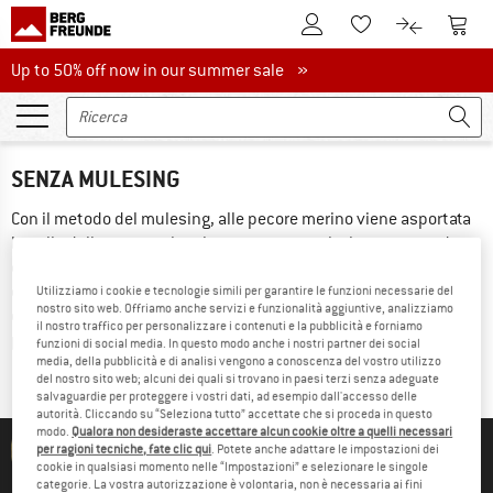
Al conto cliente
Al Ca
Alla lista promemo
Al confront
Up to 50% off now in our summer sale
Up to 50% off now in our summer sale »
SENZA MULESING
Con il metodo del mulesing, alle pecore merino viene asportata 
la pelle della zona perianale senza anestesia, in una procedura 
estremamente dolorosa. Lo scopo è proteggere gli animali 
dall’infestazione delle larve di mosca. La lana mulesing free è 
Utilizziamo i cookie e tecnologie simili per garantire le funzioni necessarie del
nostro sito web. Offriamo anche servizi e funzionalità aggiuntive, analizziamo
ottenuta da animali che non sono stati sottoposti a questa 
il nostro traffico per personalizzare i contenuti e la pubblicità e forniamo
procedura diffusa e contestata. 
funzioni di social media. In questo modo anche i nostri partner dei social
media, della pubblicità e di analisi vengono a conoscenza del vostro utilizzo
del nostro sito web; alcuni dei quali si trovano in paesi terzi senza adeguate
salvaguardie per proteggere i vostri dati, ad esempio dall'accesso delle
autorità. Cliccando su “Seleziona tutto” accettate che si proceda in questo
modo.
Qualora non desideraste accettare alcun cookie oltre a quelli necessari
per ragioni tecniche, fate clic qui
. Potete anche adattare le impostazioni dei
cookie in qualsiasi momento nelle “Impostazioni” e selezionare le singole
Lisa di Bergfreunde - Spedizione
categorie. La vostra autorizzazione è volontaria, non è necessaria ai fini