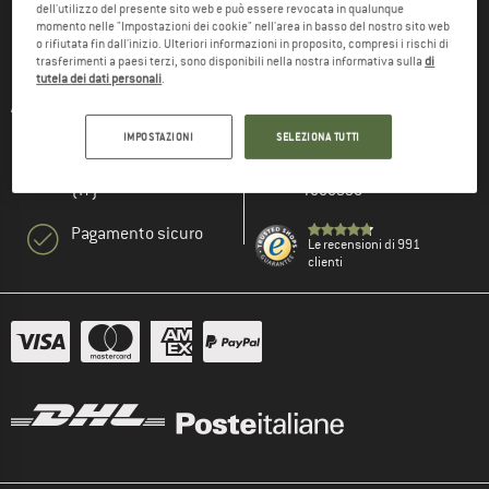
dell'utilizzo del presente sito web e può essere revocata in qualunque
momento nelle "Impostazioni dei cookie" nell'area in basso del nostro sito web
o rifiutata fin dall'inizio. Ulteriori informazioni in proposito, compresi i rischi di
"Faremo del nostro meglio affinché tu riceva il tuo
trasferimenti a paesi terzi, sono disponibili nella nostra informativa sulla
di
tutela dei dati personali
.
pacco al più presto."
IMPOSTAZIONI
SELEZIONA TUTTI
Porto franco da 69 €
100 giorni di diritto di
(IT)
recesso
Pagamento sicuro
Le recensioni di 991
clienti