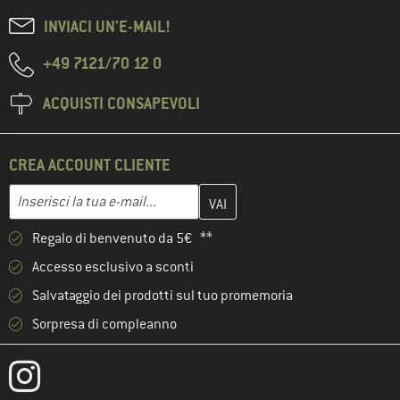
INVIACI UN'E-MAIL!
+49 7121/70 12 0
ACQUISTI CONSAPEVOLI
CREA ACCOUNT CLIENTE
Inserisci qui il tuo indirizzo e-mail e crea il tuo account cliente 
Indirizzo e-mail
Regalo di benvenuto da 5€ **
Accesso esclusivo a sconti
Salvataggio dei prodotti sul tuo promemoria
Sorpresa di compleanno