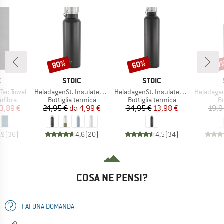
80%
60%
60
Sconto
Sconto
Scon
HIO
MARCHIO
MARCHIO
C
STOIC
STOIC
Articolo
Articolo
Articolo
Tec Towel
HeladagenSt. Insulated Stainless Steel Bottle 500
HeladagenSt. Insulated Stainless Steel Bottle 1L
HeladagenSt. Stain
prodotti
Gruppo di prodotti
Gruppo di prodotti
Gr
rofibra
Bottiglia termica
Bottiglia termica
B
ezzo
ezzo ridotto
Prezzo
Prezzo ridotto
Prezzo
Prezzo ridotto
3,89 €
24,95 €
da
4,99 €
34,95 €
13,98 €
19,9
,9
(
36
)
4,6
(
20
)
4,5
(
34
)
COSA NE PENSI?
FAI UNA DOMANDA