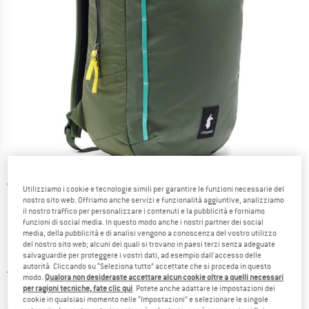
Viste dettagliate
Utilizziamo i cookie e tecnologie simili per garantire le funzioni necessarie del
nostro sito web. Offriamo anche servizi e funzionalità aggiuntive, analizziamo
il nostro traffico per personalizzare i contenuti e la pubblicità e forniamo
funzioni di social media. In questo modo anche i nostri partner dei social
media, della pubblicità e di analisi vengono a conoscenza del vostro utilizzo
del nostro sito web; alcuni dei quali si trovano in paesi terzi senza adeguate
salvaguardie per proteggere i vostri dati, ad esempio dall'accesso delle
autorità. Cliccando su “Seleziona tutto” accettate che si proceda in questo
Prezzo originale :
Prezzo:
149,95
€
modo.
Qualora non desideraste accettare alcun cookie oltre a quelli necessari
62,98
€
incl. IVA
per ragioni tecniche, fate clic qui
. Potete anche adattare le impostazioni dei
cookie in qualsiasi momento nelle “Impostazioni” e selezionare le singole
Informazioni sui costi di spedizione. Si apre in una
più Spese di spedizione