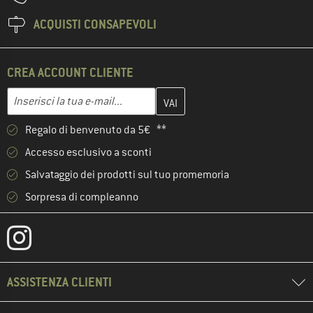
ACQUISTI CONSAPEVOLI
CREA ACCOUNT CLIENTE
Inserisci qui il tuo indirizzo e-mail e crea il tuo account cliente 
Indirizzo e-mail
Regalo di benvenuto da 5€ **
Accesso esclusivo a sconti
Salvataggio dei prodotti sul tuo promemoria
Sorpresa di compleanno
ASSISTENZA CLIENTI