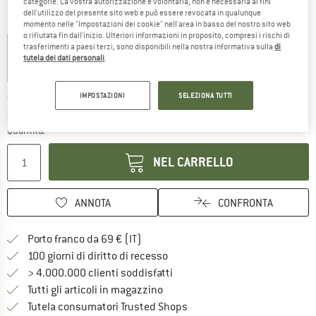
categorie. La vostra autorizzazione è volontaria, non è necessaria ai fini
dell'utilizzo del presente sito web e può essere revocata in qualunque
Colore:
Spruce
momento nelle "Impostazioni dei cookie" nell'area in basso del nostro sito web
o rifiutata fin dall'inizio. Ulteriori informazioni in proposito, compresi i rischi di
trasferimenti a paesi terzi, sono disponibili nella nostra informativa sulla
di
tutela dei dati personali
.
58%
58%
IMPOSTAZIONI
SELEZIONA TUTTI
Il link si apre in una casella infor
Tempi di consegna: 3-5 giorni lavorativi
Soltanto uno in magazzino!
Quantità:
NEL CARRELLO
ANNOTA
CONFRONTA
Qui trovi ulteriori informazioni sulle
Porto franco da 69 € (IT)
Vai alla politica di recesso qui 
100 giorni di diritto di recesso
> 4.000.000 clienti soddisfatti
Tutti gli articoli in magazzino
Trovi tutte le informazioni q
Tutela consumatori Trusted Shops