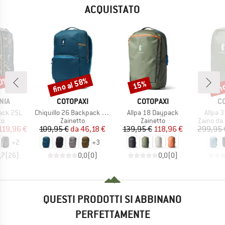
ACQUISTATO
20%
fino al 58%
fin
15%
Sconto
Sconto
Scon
O
MARCHIO
MARCHIO
M
NIA
COTOPAXI
COTOPAXI
C
Articolo
Articolo
Articol
ack 25L
Chiquillo 26 Backpack Cada Dia
Allpa 18 Daypack
Allpa 3
 di prodotti
Gruppo di prodotti
Gruppo di prodotti
Gruppo di
to
Zainetto
Zainetto
Zaino da
ezzo
ezzo ridotto
Prezzo
Prezzo ridotto
Prezzo
Prezzo ridotto
119,96 €
109,95 €
da
46,18 €
139,95 €
118,96 €
299,95 
+
2
+
3
,7
(
26
)
0,0
(
0
)
0,0
(
0
)
QUESTI PRODOTTI SI ABBINANO
PERFETTAMENTE