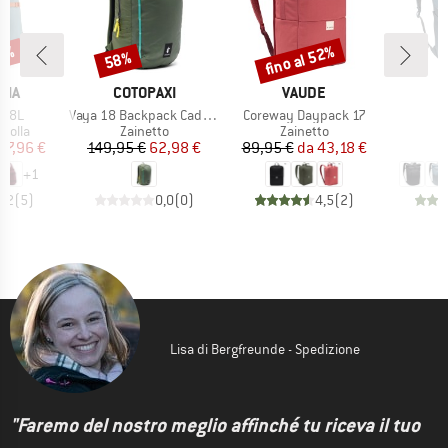
20%
fino al 52%
58%
Sconto
Sconto
O
MARCHIO
MARCHIO
NIA
COTOPAXI
VAUDE
Articolo
Articolo
A
g 8L
Vaya 18 Backpack Cada Dia
Coreway Daypack 17
prodotti
Gruppo di prodotti
Gruppo di prodotti
G
acolla
Zainetto
Zainetto
Z
ezzo
ezzo ridotto
Prezzo
Prezzo ridotto
Prezzo
Prezzo ridotto
47,96 €
149,95 €
62,98 €
89,95 €
da
43,18 €
9
+
1
4,2
(
5
)
0,0
(
0
)
4,5
(
2
)
Lisa di Bergfreunde - Spedizione
"Faremo del nostro meglio affinché tu riceva il tuo