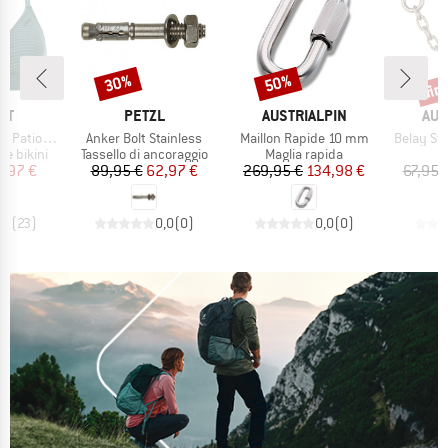
fin
30%
50%
Sconto
Sconto
Scon
IO
MARCHIO
MARCHIO
MAR
ST
PETZL
AUSTRIALPIN
AUS
Articolo
Articolo
Articolo
 Triangle
Anker Bolt Stainless
Maillon Rapide 10 mm
Belay Sta
dotti
Gruppo di prodotti
Gruppo di prodotti
re bikini
Tassello di ancoraggio
Maglia rapida
ezzo
ezzo ridotto
Prezzo
Prezzo ridotto
Prezzo
Prezzo ridotto
3,97 €
89,95 €
62,97 €
269,95 €
134,98 €
67,95 
,9
(
23
)
0,0
(
0
)
0,0
(
0
)