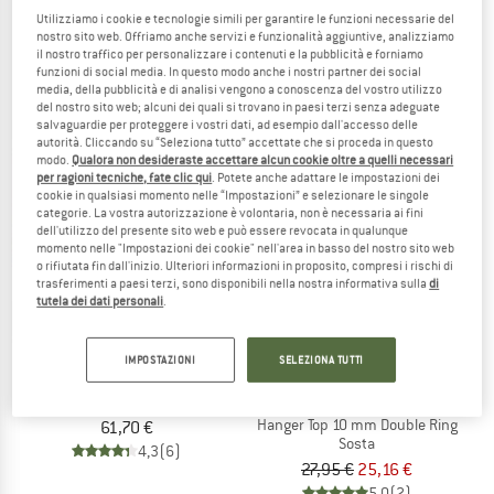
Utilizziamo i cookie e tecnologie simili per garantire le funzioni necessarie del
Coeur Stainless
Bolt Anchor
nostro sito web. Offriamo anche servizi e funzionalità aggiuntive, analizziamo
Placca di ancoraggio
Tassello di ancoraggio
il nostro traffico per personalizzare i contenuti e la pubblicità e forniamo
52,20 €
119,95 €
da 107,96 €
funzioni di social media. In questo modo anche i nostri partner dei social
5,0
(6)
(0)
media, della pubblicità e di analisi vengono a conoscenza del vostro utilizzo
del nostro sito web; alcuni dei quali si trovano in paesi terzi senza adeguate
salvaguardie per proteggere i vostri dati, ad esempio dall'accesso delle
autorità. Cliccando su “Seleziona tutto” accettate che si proceda in questo
modo.
Qualora non desideraste accettare alcun cookie oltre a quelli necessari
per ragioni tecniche, fate clic qui
. Potete anche adattare le impostazioni dei
cookie in qualsiasi momento nelle “Impostazioni” e selezionare le singole
categorie. La vostra autorizzazione è volontaria, non è necessaria ai fini
10%
dell'utilizzo del presente sito web e può essere revocata in qualunque
momento nelle "Impostazioni dei cookie" nell'area in basso del nostro sito web
o rifiutata fin dall'inizio. Ulteriori informazioni in proposito, compresi i rischi di
trasferimenti a paesi terzi, sono disponibili nella nostra informativa sulla
di
tutela dei dati personali
.
PETZL
IMPOSTAZIONI
SELEZIONA TUTTI
Rocpec
AUSTRIALPIN
Hand Drill
Hanger Top 10 mm Double Ring
61,70 €
Sosta
4,3
(6)
27,95 €
25,16 €
5,0
(2)