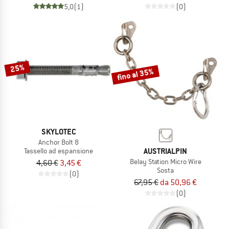
5,0
(1)
(0)
25%
fino al 35%
SKYLOTEC
Anchor Bolt 8
AUSTRIALPIN
Tassello ad espansione
Belay Station Micro Wire
4,60 €
3,45 €
Sosta
(0)
67,95 €
da 50,96 €
(0)