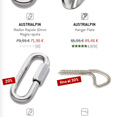
AUSTRIALPIN
AUSTRIALPIN
Maillon Rapide 10mm
Hanger Plate
Maglia rapida
79,95 €
71,96 €
65,95 €
49,46 €
(0)
4,9
(9)
fino al 30%
20%