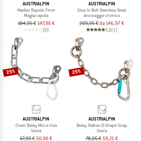
AUSTRIALPIN
AUSTRIALPIN
Maillon Rapide 7mm
Glue In Bolt Stainless Steel
Maglia rapida
Ancoraggio chimico
184,95 €
147,96 €
209,95 €
da 146,97 €
(0)
5,0
(1)
25%
25%
AUSTRIALPIN
AUSTRIALPIN
Chain Belay Micro Inox
Belay Station D-Shape Snap
Sosta
Sosta
67,95 €
50,96 €
78,95 €
59,21 €