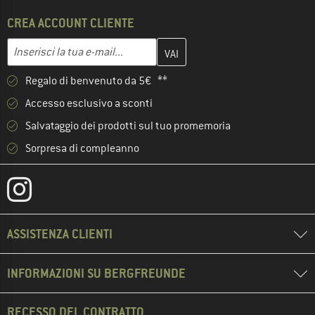
CREA ACCOUNT CLIENTE
Inserisci qui il tuo indirizzo e-mail e crea il tuo account cliente 
Indirizzo e-mail
Regalo di benvenuto da 5€ **
Accesso esclusivo a sconti
Salvataggio dei prodotti sul tuo promemoria
Sorpresa di compleanno
ASSISTENZA CLIENTI
INFORMAZIONI SU BERGFREUNDE
RECESSO DEL CONTRATTO