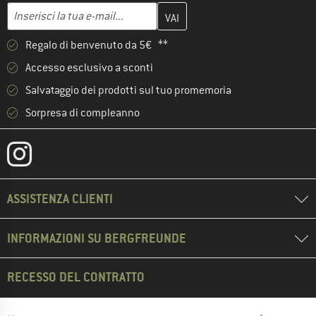
Inserisci qui il tuo indirizzo e-mail e crea il tuo account cliente 
Indirizzo e-mail
Regalo di benvenuto da 5€ **
Accesso esclusivo a sconti
Salvataggio dei prodotti sul tuo promemoria
Sorpresa di compleanno
ASSISTENZA CLIENTI
INFORMAZIONI SU BERGFREUNDE
RECESSO DEL CONTRATTO