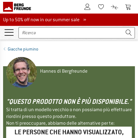
Al conto cliente
Al Ca
Alla lista promemo
Al confront
Up to 50% off now in our summer sale
Up to 50% off now in our summer sale »
Giacche piumino
Hannes di Bergfreunde
"QUESTO PRODOTTO NON È PIÙ DISPONIBILE."
Si tratta di un modello vecchio o non possiamo più effettuare
riordini presso questo produttore.
Non ti preoccupare, abbiamo delle alternative per te:
LE PERSONE CHE HANNO VISUALIZZATO,