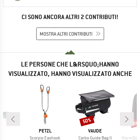
CI SONO ANCORA ALTRI 2 CONTRIBUTI!
MOSTRA ALTRI CONTRIBUTI
LE PERSONE CHE L&RSQUO;HANNO
VISUALIZZATO, HANNO VISUALIZZATO ANCHE
fin
50%
Sconto
Scon
HIO
MARCHIO
MARCHIO
L
PETZL
VAUDE
lo
Articolo
Articolo
Articolo
i
Scorpio Eashook
Carbo Guide Bag II
WarmDown MM