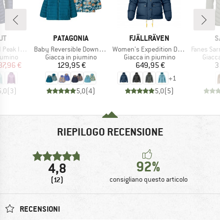
IO
MARCHIO
MARCHIO
M
UT
PATAGONIA
FJÄLLRÄVEN
S
Articolo
Articolo
Articolo
 Hooded Jacket
Baby Reversible Down Sweater Hoody
Women's Expedition Down Lite Jacket
Fanes Sarner 
rodotti
Gruppo di prodotti
Gruppo di prodotti
Gruppo
iumino
Giacca in piumino
Giacca in piumino
Giacc
ezzo
ezzo ridotto
Prezzo
Prezzo
87,96 €
129,95 €
649,95 €
3
+
1
5,0
(
3
)
5,0
(
4
)
5,0
(
5
)
RIEPILOGO RECENSIONE
92%
4,8
(12)
consigliano questo articolo
RECENSIONI