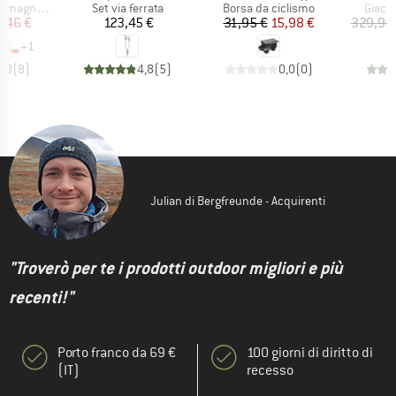
tti
Gruppo di prodotti
Gruppo di prodotti
Gruppo
agnesite
Set via ferrata
Borsa da ciclismo
Giacc
ezzo
ezzo ridotto
Prezzo
Prezzo
Prezzo ridotto
,46 €
123,45 €
31,95 €
15,98 €
329,95
+
1
4,9
(
8
)
4,8
(
5
)
0,0
(
0
)
Julian di Bergfreunde - Acquirenti
"Troverò per te i prodotti outdoor migliori e più
recenti!"
Porto franco da 69 €
100 giorni di diritto di
(IT)
recesso