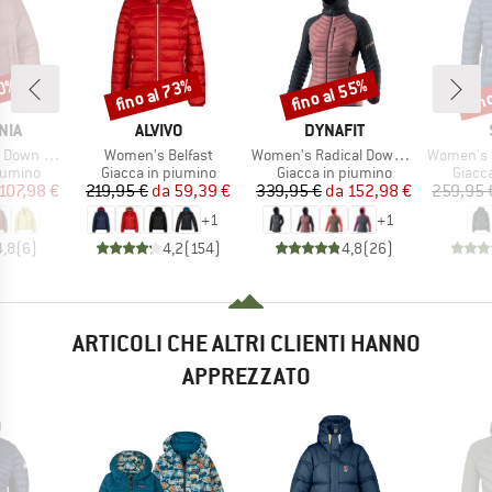
60%
fino al 73%
fino al 55%
fin
Sconto
Sconto
Scon
O
MARCHIO
MARCHIO
NIA
ALVIVO
DYNAFIT
Articolo
Articolo
Articolo
n Jacket
Women's Belfast
Women's Radical Down Hood Jacket
Women's PerformanceDo
rodotti
Gruppo di prodotti
Gruppo di prodotti
Gruppo
iumino
Giacca in piumino
Giacca in piumino
Giacc
ezzo
ezzo ridotto
Prezzo
Prezzo ridotto
Prezzo
Prezzo ridotto
107,98 €
219,95 €
da
59,39 €
339,95 €
da
152,98 €
259,95 
+
1
+
1
4,8
(
6
)
4,2
(
154
)
4,8
(
26
)
ARTICOLI CHE ALTRI CLIENTI HANNO
APPREZZATO