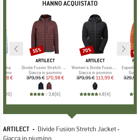
HANNO ACQUISTATO
fin
55%
70%
Sconto
Sconto
Scon
HIO
O
MARCHIO
ARTILECT
MARCHIO
ARTILECT
MA
FJÄ
stana
Articolo
Divide Fusion Stretch Hoodie
Articolo
Women's Divide Fusion Stretch Hoodie
Articolo
Expedition 
rodotti
iumino
Gruppo di prodotti
Giacca in piumino
Gruppo di prodotti
Giacca in piumino
Gruppo
Giacc
ezzo
ezzo ridotto
9,98 €
379,95 €
Prezzo
Prezzo ridotto
170,98 €
379,95 €
Prezzo
Prezzo ridotto
113,99 €
329,95 
,4
(
20
)
3,8
(
6
)
4,8
(
4
)
ARTILECT
-
Divide Fusion Stretch Jacket -
Giacca in piumino