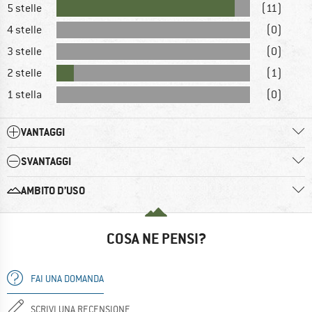
5 stelle
(11)
4 stelle
(0)
3 stelle
(0)
2 stelle
(1)
1 stella
(0)
VANTAGGI
SVANTAGGI
AMBITO D’USO
COSA NE PENSI?
FAI UNA DOMANDA
SCRIVI UNA RECENSIONE