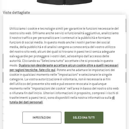
Viste dettagliate
Utilizziamo i cookie e tecnologie simili per garantire le funzioni necessarie del
nostro sito web. Offriamo anche servizi e funzionalità aggiuntive, analizziamo
il nostro traffico per personalizzare i contenuti e la pubblicità e forniamo
funzioni di social media. In questo modo anche i nostri partner dei social
media, della pubblicità e di analisi vengono a conoscenza del vostro utilizzo
del nostro sito web; alcuni dei quali si trovano in paesi terzi senza adeguate
salvaguardie per proteggere i vostri dati, ad esempio dall'accesso delle
NON PIÙ DISPONIBILE
autorità. Cliccando su “Seleziona tutto” accettate che si proceda in questo
modo.
Qualora non desideraste accettare alcun cookie oltre a quelli necessari
per ragioni tecniche, fate clic qui
. Potete anche adattare le impostazioni dei
cookie in qualsiasi momento nelle “Impostazioni” e selezionare le singole
ANNOTA
CONFRONTA
categorie. La vostra autorizzazione è volontaria, non è necessaria ai fini
dell'utilizzo del presente sito web e può essere revocata in qualunque
momento nelle "Impostazioni dei cookie" nell'area in basso del nostro sito web
Qui trovi ulteriori informazioni sulle
Porto franco da 69 € (IT)
o rifiutata fin dall'inizio. Ulteriori informazioni in proposito, compresi i rischi di
trasferimenti a paesi terzi, sono disponibili nella nostra informativa sulla
di
Vai alla politica di recesso qui 
100 giorni di diritto di recesso
tutela dei dati personali
.
> 4.000.000 clienti soddisfatti
Tutti gli articoli in magazzino
IMPOSTAZIONI
SELEZIONA TUTTI
Trovi tutte le informazioni q
Tutela consumatori Trusted Shops