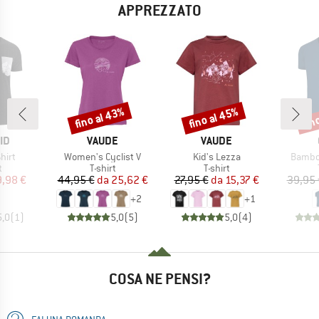
APPREZZATO
fino al 43%
fino al 45%
fin
Sconto
Sconto
Scon
IO
MARCHIO
MARCHIO
ID
VAUDE
VAUDE
Articolo
Articolo
Articol
hirt
Women's Cyclist V
Kid's Lezza
Bambo
o di prodotti
Gruppo di prodotti
Gruppo di prodotti
t
T-shirt
T-shirt
ezzo
ezzo ridotto
Prezzo
Prezzo ridotto
Prezzo
Prezzo ridotto
9,98 €
44,95 €
da
25,62 €
27,95 €
da
15,37 €
39,95 
+
2
+
1
5,0
(
1
)
5,0
(
5
)
5,0
(
4
)
COSA NE PENSI?