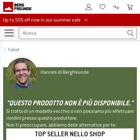
Al conto cliente
Al Ca
Alla lista promemo
Al confront
Up to 50% off now in our summer sale
Up to 50% off now in our summer sale »
T-shirt
Hannes di Bergfreunde
"QUESTO PRODOTTO NON È PIÙ DISPONIBILE."
Si tratta di un modello vecchio o non possiamo più effettuare
riordini presso questo produttore.
Non ti preoccupare, abbiamo delle alternative per te:
TOP SELLER NELLO SHOP