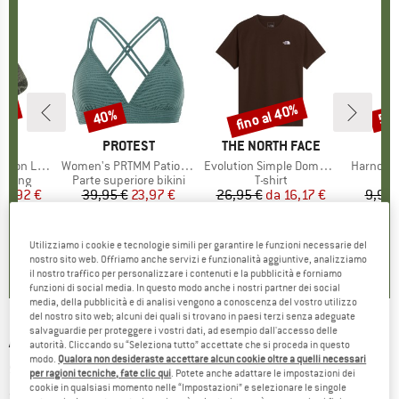
35%
fino al 40%
40%
57
Sconto
Sconto
Scon
HIO
C
MARCHIO
PROTEST
MARCHIO
THE NORTH FACE
ight Socks
Articolo
Women's PRTMM Patio Triangle
Articolo
Evolution Simple Dome Short Sleeve
Articolo
Harnosan
prodotti
ekking
Gruppo di prodotti
Parte superiore bikini
Gruppo di prodotti
T-shirt
ezzo
ezzo ridotto
14,92 €
39,95 €
Prezzo
Prezzo ridotto
23,97 €
26,95 €
da
Prezzo
Prezzo ridotto
16,17 €
9,95 
+
11
7
(
252
)
4,9
(
23
)
4,8
(
8
)
Utilizziamo i cookie e tecnologie simili per garantire le funzioni necessarie del
nostro sito web. Offriamo anche servizi e funzionalità aggiuntive, analizziamo
il nostro traffico per personalizzare i contenuti e la pubblicità e forniamo
funzioni di social media. In questo modo anche i nostri partner dei social
media, della pubblicità e di analisi vengono a conoscenza del vostro utilizzo
del nostro sito web; alcuni dei quali si trovano in paesi terzi senza adeguate
salvaguardie per proteggere i vostri dati, ad esempio dall'accesso delle
ARMEDANGELS
-
Women's Oneliaa Faancy - T-
autorità. Cliccando su “Seleziona tutto” accettate che si proceda in questo
modo.
Qualora non desideraste accettare alcun cookie oltre a quelli necessari
shirt
per ragioni tecniche, fate clic qui
. Potete anche adattare le impostazioni dei
cookie in qualsiasi momento nelle “Impostazioni” e selezionare le singole
(0)