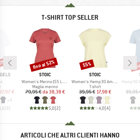
T-SHIRT TOP SELLER
40%
fino al 52%
fin
55%
Sconto
Sconto
Scon
MARCHIO
MARCHIO
GELS
STOIC
STOIC
o
Articolo
Articolo
Articolo
s
Women's Merino155 LaholmSt. T-Shirt Daisy Flower
Women's Hemp30 AmalSt. Top II
Hemp30 Ama
o di prodotti
Gruppo di prodotti
Gruppo di prodotti
t
Maglia merino
T-shirt
ezzo
ezzo ridotto
Prezzo
Prezzo ridotto
Prezzo
Prezzo ridotto
17,97 €
79,95 €
da
38,38 €
39,95 €
17,98 €
39,95 
+
5
4,6
(
9
)
5,0
(
2
)
4,0
(
4
)
ARTICOLI CHE ALTRI CLIENTI HANNO