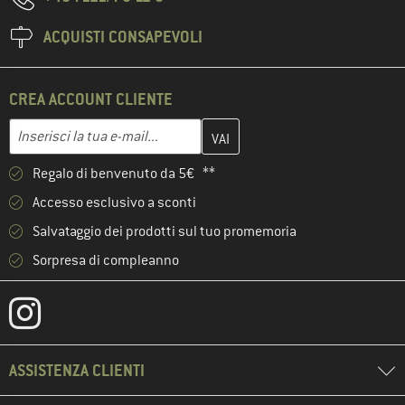
ACQUISTI CONSAPEVOLI
CREA ACCOUNT CLIENTE
Inserisci qui il tuo indirizzo e-mail e crea il tuo account cliente 
Indirizzo e-mail
Regalo di benvenuto da 5€ **
Accesso esclusivo a sconti
Salvataggio dei prodotti sul tuo promemoria
Sorpresa di compleanno
ASSISTENZA CLIENTI