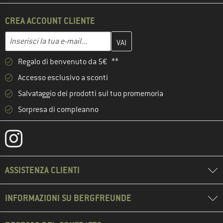
CREA ACCOUNT CLIENTE
Inserisci qui il tuo indirizzo e-mail e crea il tuo account cliente 
Indirizzo e-mail
Regalo di benvenuto da 5€ **
Accesso esclusivo a sconti
Salvataggio dei prodotti sul tuo promemoria
Sorpresa di compleanno
ASSISTENZA CLIENTI
INFORMAZIONI SU BERGFREUNDE