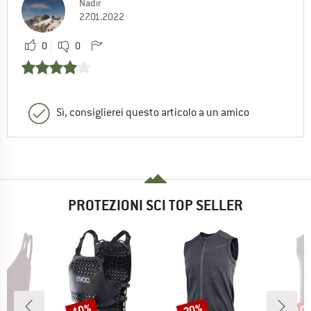
Nadir
27.01.2022
0
0
Sì, consiglierei questo articolo a un amico
PROTEZIONI SCI TOP SELLER
10%
20%
10
Sconto
Sconto
Scon