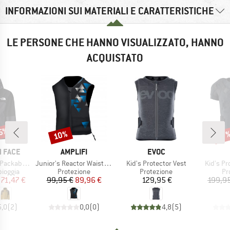
INFORMAZIONI SUI MATERIALI E CARATTERISTICHE
LE PERSONE CHE HANNO VISUALIZZATO, HANNO
ACQUISTATO
35%
10%
Sconto
Scon
17
MARCHIO
MARCHIO
 FACE
AMPLIFI
EVOC
Articolo
Articolo
Articolo
able Shell
Junior's Reactor Waistcoat
Kid's Protector Vest
Kid's Pr
rodotti
Gruppo di prodotti
Gruppo di prodotti
Gr
pioggia
Protezione
Protezione
Pr
ezzo
ezzo ridotto
Prezzo
Prezzo ridotto
Prezzo
71,47 €
99,95 €
89,96 €
129,95 €
199,9
5,0
(
2
)
0,0
(
0
)
4,8
(
5
)