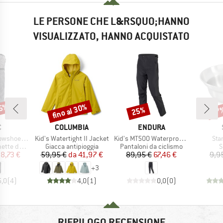
LE PERSONE CHE L&RSQUO;HANNO
VISUALIZZATO, HANNO ACQUISTATO
65%
fino al 30%
25%
47
Sconto
Sconto
Scon
HIO
MARCHIO
MARCHIO
C
COLUMBIA
ENDURA
Articolo
Articolo
Arti
wshoe Bag
Kid's Watertight II Jacket
Kid's MT500 Waterproof Trouser
Sta
tti
Gruppo di prodotti
Gruppo di prodotti
G
 da neve
Giacca antipioggia
Pantaloni da ciclismo
S
ezzo
ezzo ridotto
Prezzo
Prezzo ridotto
Prezzo
Prezzo ridotto
8,73 €
59,95 €
da
41,97 €
89,95 €
67,46 €
9,9
+
3
5,0
(
4
)
4,0
(
1
)
0,0
(
0
)
RIEPILOGO RECENSIONE