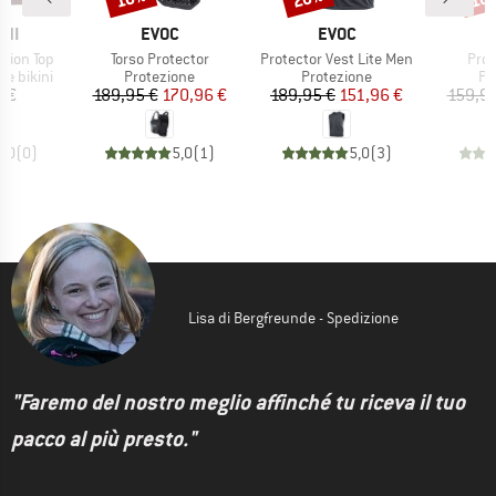
IO
MARCHIO
MARCHIO
INI
EVOC
EVOC
Articolo
Articolo
Artic
tion Top
Torso Protector
Protector Vest Lite Men
Prot
dotti
Gruppo di prodotti
Gruppo di prodotti
Gr
re bikini
Protezione
Protezione
Pr
ezzo
Prezzo
Prezzo ridotto
Prezzo
Prezzo ridotto
5 €
189,95 €
170,96 €
189,95 €
151,96 €
159,95
0,0
(
0
)
5,0
(
1
)
5,0
(
3
)
Lisa di Bergfreunde - Spedizione
"Faremo del nostro meglio affinché tu riceva il tuo
pacco al più presto."