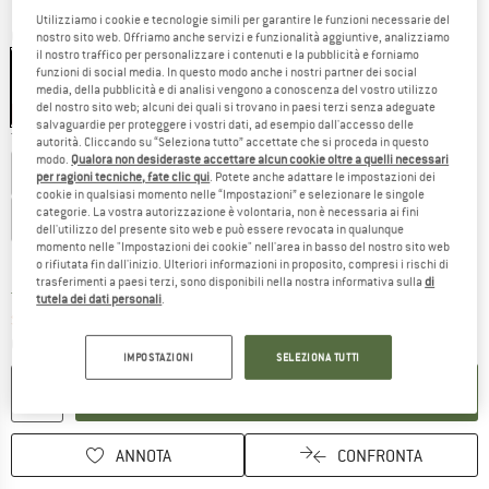
Utilizziamo i cookie e tecnologie simili per garantire le funzioni necessarie del
Colore:
Black
nostro sito web. Offriamo anche servizi e funzionalità aggiuntive, analizziamo
il nostro traffico per personalizzare i contenuti e la pubblicità e forniamo
funzioni di social media. In questo modo anche i nostri partner dei social
media, della pubblicità e di analisi vengono a conoscenza del vostro utilizzo
del nostro sito web; alcuni dei quali si trovano in paesi terzi senza adeguate
10%
salvaguardie per proteggere i vostri dati, ad esempio dall'accesso delle
Taglia: EU
140
autorità. Cliccando su “Seleziona tutto” accettate che si proceda in questo
modo.
Qualora non desideraste accettare alcun cookie oltre a quelli necessari
EU
116
EU
128
EU
140
EU
152
per ragioni tecniche, fate clic qui
. Potete anche adattare le impostazioni dei
cookie in qualsiasi momento nelle “Impostazioni” e selezionare le singole
categorie. La vostra autorizzazione è volontaria, non è necessaria ai fini
EU
164
EU
176
dell'utilizzo del presente sito web e può essere revocata in qualunque
momento nelle "Impostazioni dei cookie" nell'area in basso del nostro sito web
Guida alle taglie
o rifiutata fin dall'inizio. Ulteriori informazioni in proposito, compresi i rischi di
trasferimenti a paesi terzi, sono disponibili nella nostra informativa sulla
di
Il link si apre in una casella infor
Tempi di consegna: 3-5 giorni lavorativi
tutela dei dati personali
.
Soltanto uno in magazzino!
Quantità:
IMPOSTAZIONI
SELEZIONA TUTTI
NEL CARRELLO
ANNOTA
CONFRONTA