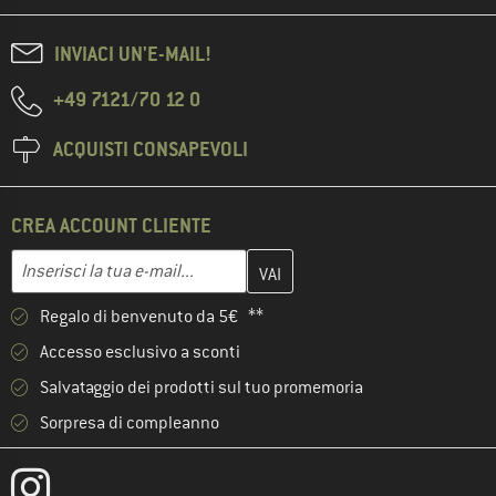
INVIACI UN'E-MAIL!
+49 7121/70 12 0
ACQUISTI CONSAPEVOLI
CREA ACCOUNT CLIENTE
Inserisci qui il tuo indirizzo e-mail e crea il tuo account cliente 
Inserisci la tua e-mail...
Regalo di benvenuto da 5€ **
Accesso esclusivo a sconti
Salvataggio dei prodotti sul tuo promemoria
Sorpresa di compleanno