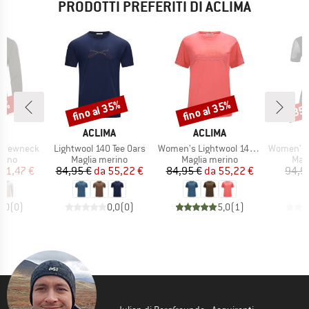
PRODOTTI PREFERITI DI ACLIMA
35%
fino al 35%
fino al 35%
35
Sconto
Sconto
Scon
HIO
MARCHIO
MARCHIO
M
A
ACLIMA
ACLIMA
A
Articolo
Articolo
Articolo
 Crewneck
Lightwool 140 Tee Oars
Women's Lightwool 140 Tee Sunset
Women's WoolN
 prodotti
Gruppo di prodotti
Gruppo di prodotti
Grup
rino
Maglia merino
Maglia merino
Mag
ezzo
ezzo ridotto
Prezzo
Prezzo ridotto
Prezzo
Prezzo ridotto
71,47 €
84,95 €
da
55,22 €
84,95 €
da
55,22 €
94,9
0,0
(
0
)
0,0
(
0
)
5,0
(
1
)