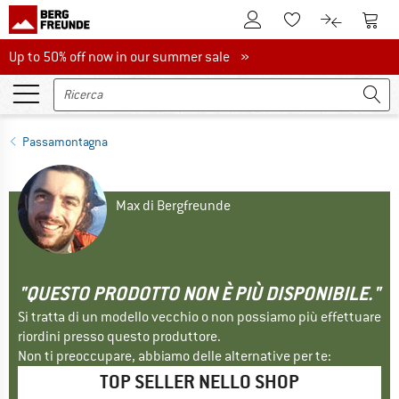
Al conto cliente
Al Ca
Alla lista promemo
Al confront
Up to 50% off now in our summer sale
Up to 50% off now in our summer sale »
Passamontagna
Max di Bergfreunde
"QUESTO PRODOTTO NON È PIÙ DISPONIBILE."
Si tratta di un modello vecchio o non possiamo più effettuare
riordini presso questo produttore.
Non ti preoccupare, abbiamo delle alternative per te:
TOP SELLER NELLO SHOP