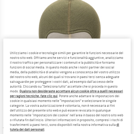
Utilizziamo i cookie e tecnologie simili per garantire le funzioni necessarie del
nostro sito web. Offriamo anche servizi e funzionalità aggiuntive, analizziamo
il nostro traffico per personalizzare i contenuti e la pubblicità e forniamo
funzioni di social media. In questo modo anche i nostri partner dei social
media, della pubblicità e di analisi vengono a conoscenza del vostro utilizzo
del nostro sito web; alcuni dei quali si trovano in paesi terzi senza adeguate
salvaguardie per proteggere i vostri dati, ad esempio dall'accesso delle
autorità. Cliccando su “Seleziona tutto” accettate che si proceda in questo
modo.
Qualora non desideraste accettare alcun cookie oltre a quelli necessari
per ragioni tecniche, fate clic qui
. Potete anche adattare le impostazioni dei
cookie in qualsiasi momento nelle “Impostazioni” e selezionare le singole
categorie. La vostra autorizzazione è volontaria, non è necessaria ai fini
dell'utilizzo del presente sito web e può essere revocata in qualunque
momento nelle "Impostazioni dei cookie" nell'area in basso del nostro sito web
o rifiutata fin dall'inizio. Ulteriori informazioni in proposito, compresi i rischi di
trasferimenti a paesi terzi, sono disponibili nella nostra informativa sulla
di
Viste dettagliate
tutela dei dati personali
.