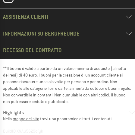
ASSISTENZA CLIENTI
INFORMAZIONI SU BERGFREUNDE
RECESSO DEL CONTRATTO
**Il buono è valido a partire da un valore minimo di acquisto (al netto
dei resi) di 40 euro. I buoni per la creazione di un account cliente si
possono riscuotere una sola volta per persona e per ordine. Non
applicabile alle categorie libri e carte, alimenti da outdoor e buoni regalo.
Non convertibile in contanti. Non cumulabile con altri codici. Il buono
non può essere ceduto o pubblicato.
Highlights
Nella
mappa del sito
trovi una panoramica di tutti i contenuti.
BuildID XNAu5629cfyk