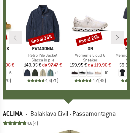
10%
fino al 35%
fino al 25%
fin
Sconto
Sconto
Scon
TOCK
MARCHIO
PATAGONIA
MARCHIO
ON
MAR
HEB
 BF
Articolo
Retro Pile Jacket
Articolo
Women's Cloud 6
Articolo
MerinoMix150 Pi
 di prodotti
i
Gruppo di prodotti
Giacca in pile
Gruppo di prodotti
Sneaker
Grup
Mag
ezzo
ezzo ridotto
80,96 €
149,95 €
da
Prezzo
Prezzo ridotto
97,47 €
159,95 €
da
Prezzo
Prezzo ridotto
119,96 €
59,95 
+
6
+
1
+
10
,8
(
20
)
4,6
(
71
)
4,7
(
48
)
ACLIMA
-
Balaklava Civil - Passamontagna
4,8
(4)