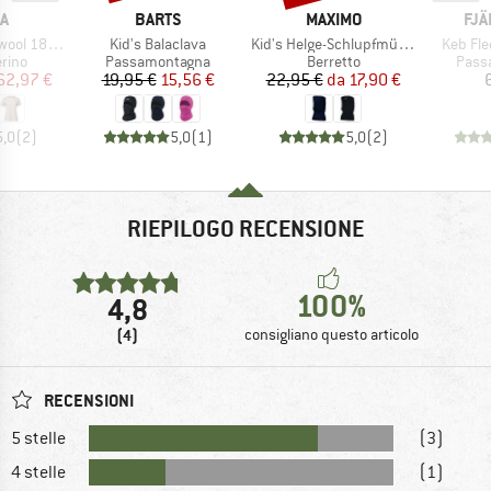
HIO
MARCHIO
MARCHIO
MAR
A
BARTS
MAXIMO
FJÄ
Articolo
Articolo
Articolo
Classic Tee
Kid's Balaclava
Kid's Helge-Schlupfmütze
Keb Fle
 prodotti
Gruppo di prodotti
Gruppo di prodotti
Grupp
rino
Passamontagna
Berretto
Pass
ezzo
ezzo ridotto
Prezzo
Prezzo ridotto
Prezzo
Prezzo ridotto
62,97 €
19,95 €
15,56 €
22,95 €
da
17,90 €
5,0
(
2
)
5,0
(
1
)
5,0
(
2
)
RIEPILOGO RECENSIONE
100%
4,8
(4)
consigliano questo articolo
RECENSIONI
5 stelle
(3)
4 stelle
(1)