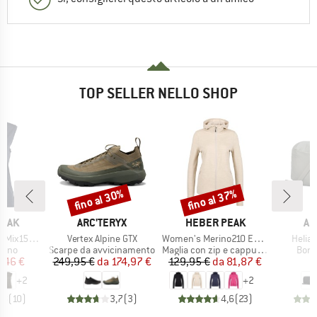
TOP SELLER NELLO SHOP
fino al 30%
fino al 37%
Sconto
Sconto
O
MARCHIO
MARCHIO
MA
PEAK
ARC'TERYX
HEBER PEAK
AR
Articolo
Articolo
Artico
He. Loose Tank
Vertex Alpine GTX
Women's Merino210 EvergreenHe. Zip Hoody
Helia
 prodotti
Gruppo di prodotti
Gruppo di prodotti
Grupp
rino
Scarpe da avvicinamento
Maglia con zip e cappuccio
Borsa
ezzo
ezzo ridotto
Prezzo
Prezzo ridotto
Prezzo
Prezzo ridotto
7,46 €
249,95 €
da
174,97 €
129,95 €
da
81,87 €
4
+
2
+
2
,8
(
10
)
3,7
(
3
)
4,6
(
23
)