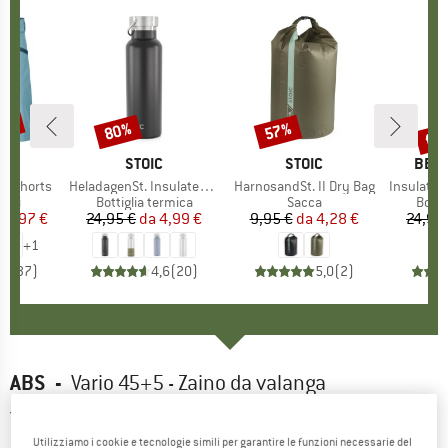
40%
fin
80%
57%
Sconto
Sconto
Scon
IO
OX
MARCHIO
STOIC
MARCHIO
STOIC
MARC
BER
o Shorts
Articolo
HeladagenSt. Insulated Stainless Steel Bottle 500
Articolo
HarnosandSt. II Dry Bag
Articolo
Insulated Stainle
i prodotti
cini
Gruppo di prodotti
Bottiglia termica
Gruppo di prodotti
Sacca
Grupp
Botti
ezzo
ezzo ridotto
59,97 €
24,95 €
da
Prezzo
Prezzo ridotto
4,99 €
9,95 €
da
Prezzo
Prezzo ridotto
4,28 €
24,95
+
1
,8
(
37
)
4,6
(
20
)
5,0
(
2
)
ABS
-
Vario 45+5 - Zaino da valanga
5,0
(1)
Utilizziamo i cookie e tecnologie simili per garantire le funzioni necessarie del