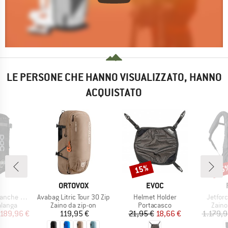
LE PERSONE CHE HANNO VISUALIZZATO, HANNO
ACQUISTATO
15%
25
Sconto
Scon
CHIO
MARCHIO
MARCHIO
ORTOVOX
EVOC
Articolo
Articolo
Articol
 Backpack
Avabag Litric Tour 30 Zip
Helmet Holder
Jetfor
prodotti
Gruppo di prodotti
Gruppo di prodotti
Grupp
alanga
Zaino da zip-on
Portacasco
Zaino
ezzo
ezzo ridotto
Prezzo
Prezzo
Prezzo ridotto
.189,96 €
119,95 €
21,95 €
18,66 €
1.179,9