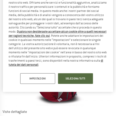
nostro sito web. Offriamo anche servizi e funzionalità aggiuntive, analizziamo
il nostro traffico per personalizzare i contenuti e la pubblicità e forniamo
funzioni di social media. In questo modo anche i nostri partner dei social
media, della pubblicità e di analisi vengono a conoscenza del vostro utilizzo
del nostro sito web; alcuni dei quali si trovano in paesi terzi senza adeguate
salvaguardie per proteggere i vostri dati, ad esempio dall'accesso delle
autorità. Cliccando su “Seleziona tutto” accettate che si proceda in questo
modo.
Qualora non desideraste accettare alcun cookie oltre a quelli necessari
per ragioni tecniche, fate clic qui
. Potete anche adattare le impostazioni dei
cookie in qualsiasi momento nelle “Impostazioni” e selezionare le singole
categorie. La vostra autorizzazione è volontaria, non è necessaria ai fini
dell'utilizzo del presente sito web e può essere revocata in qualunque
momento nelle "Impostazioni dei cookie" nell'area in basso del nostro sito web
o rifiutata fin dall'inizio. Ulteriori informazioni in proposito, compresi i rischi di
trasferimenti a paesi terzi, sono disponibili nella nostra informativa sulla
di
tutela dei dati personali
.
IMPOSTAZIONI
SELEZIONA TUTTI
Viste dettagliate