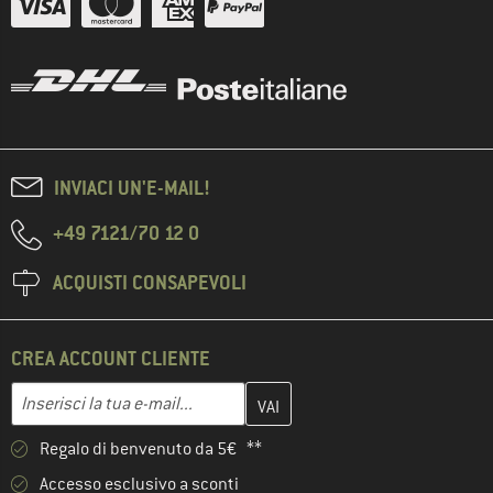
INVIACI UN'E-MAIL!
+49 7121/70 12 0
ACQUISTI CONSAPEVOLI
CREA ACCOUNT CLIENTE
Inserisci qui il tuo indirizzo e-mail e crea il tuo account cliente 
Inserisci la tua e-mail...
Regalo di benvenuto da 5€ **
Accesso esclusivo a sconti