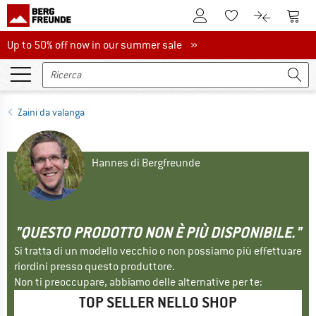
Al conto cliente
Al Ca
Alla lista promemo
Al confront
Up to 50% off now in our summer sale
Up to 50% off now in our summer sale »
Zaini da valanga
Hannes di Bergfreunde
"QUESTO PRODOTTO NON È PIÙ DISPONIBILE."
Si tratta di un modello vecchio o non possiamo più effettuare
riordini presso questo produttore.
Non ti preoccupare, abbiamo delle alternative per te:
TOP SELLER NELLO SHOP