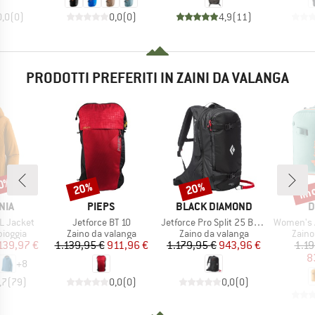
0,0
(
0
)
0,0
(
0
)
4,9
(
11
)
PRODOTTI PREFERITI IN ZAINI DA VALANGA
30%
fin
20%
20%
Sconto
Sconto
Scon
O
MARCHIO
MARCHIO
M
NIA
PIEPS
BLACK DIAMOND
D
Articolo
Articolo
Articolo
3L Jacket
Jetforce BT 10
Jetforce Pro Split 25 Backpack
Women's Alpr
rodotti
Gruppo di prodotti
Gruppo di prodotti
Grupp
pioggia
Zaino da valanga
Zaino da valanga
Zaino
ezzo
ezzo ridotto
Prezzo
Prezzo ridotto
Prezzo
Prezzo ridotto
139,97 €
1.139,95 €
911,96 €
1.179,95 €
943,96 €
1.19
8
+
8
,7
(
79
)
0,0
(
0
)
0,0
(
0
)