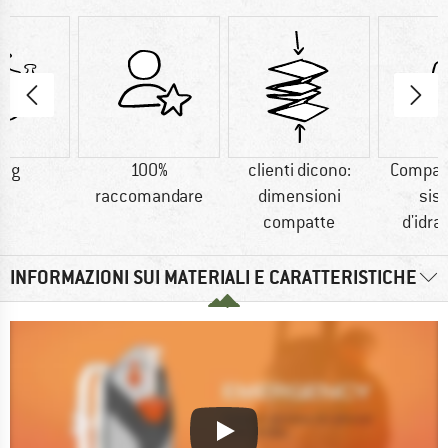
0 g
100%
clienti dicono:
Compati
raccomandare
dimensioni
sis
compatte
d'idra
INFORMAZIONI SUI MATERIALI E CARATTERISTICHE