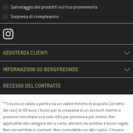
Salvataggio dei prodotti sul tuo promemoria
Sorpresa di compleanno
ASSISTENZA CLIENTI
INFORMAZIONI SU BERGFREUNDE
RECESSO DEL CONTRATTO
**Il buono è valido a partire da un valore minimo di acquisto (al netto
dei resi) di 40 euro. I buoni per la creazione di un account cliente si
possono riscuotere una sola volta per persona e per ordine. Non
applicabile alle categorie libri e carte, alimenti da outdoor e buoni regalo.
Non convertibile in contanti. Non cumulabile con altri codici. Il buono