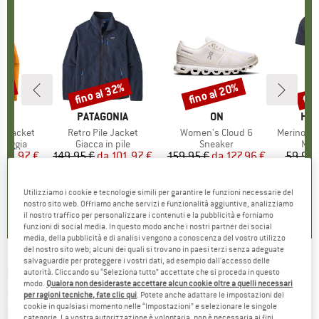
30%
fino al 32%
fino al 20%
fin
Sconto
Sconto
Scon
O
NIA
MARCHIO
PATAGONIA
MARCHIO
ON
MAR
HEB
3L Jacket
Articolo
Retro Pile Jacket
Articolo
Women's Cloud 6
Articolo
MerinoMix150 Pi
rodotti
pioggia
Gruppo di prodotti
Giacca in pile
Gruppo di prodotti
Sneaker
Grup
Mag
ezzo
ezzo ridotto
139,97 €
149,95 €
da
Prezzo
Prezzo ridotto
101,97 €
159,95 €
da
Prezzo
Prezzo ridotto
127,96 €
59,95 
+
8
+
1
+
10
,7
(
79
)
4,6
(
71
)
4,7
(
48
)
Utilizziamo i cookie e tecnologie simili per garantire le funzioni necessarie del
nostro sito web. Offriamo anche servizi e funzionalità aggiuntive, analizziamo
il nostro traffico per personalizzare i contenuti e la pubblicità e forniamo
funzioni di social media. In questo modo anche i nostri partner dei social
media, della pubblicità e di analisi vengono a conoscenza del vostro utilizzo
del nostro sito web; alcuni dei quali si trovano in paesi terzi senza adeguate
salvaguardie per proteggere i vostri dati, ad esempio dall'accesso delle
OPINEL
-
Opinel Tree Saw
autorità. Cliccando su “Seleziona tutto” accettate che si proceda in questo
modo.
Qualora non desideraste accettare alcun cookie oltre a quelli necessari
(0)
per ragioni tecniche, fate clic qui
. Potete anche adattare le impostazioni dei
cookie in qualsiasi momento nelle “Impostazioni” e selezionare le singole
categorie. La vostra autorizzazione è volontaria, non è necessaria ai fini