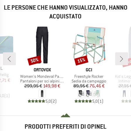
LE PERSONE CHE HANNO VISUALIZZATO, HANNO
ACQUISTATO
fin
50%
15%
Sconto
Sconto
Scon
HIO
EL
MARCHIO
MARCHIO
ORTOVOX
GCI
teilig
Articolo
Articolo
Articolo
Women's Mondeval Pants
Freestyle Rocker
Kid's Leg
ezzo
ezzo ridotto
2,71 €
Gruppo di prodotti
Gruppo di prodotti
Gruppo 
Pantaloni per sci alpinismo
Sedia da campeggio
Intimo
Prezzo
Prezzo ridotto
Prezzo
Prezzo ridotto
299,95 €
149,98 €
89,95 €
76,46 €
27,95 
4,0
(
1
)
5,0
(
2
)
5,0
(
1
)
PRODOTTI PREFERITI DI OPINEL