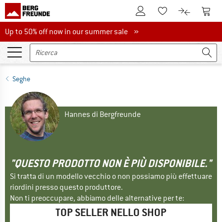
Al conto cliente
Al Ca
Alla lista promemo
Al confront
Up to 50% off now in our summer sale
Up to 50% off now in our summer sale »
Seghe
Hannes di Bergfreunde
"QUESTO PRODOTTO NON È PIÙ DISPONIBILE."
Si tratta di un modello vecchio o non possiamo più effettuare
riordini presso questo produttore.
Non ti preoccupare, abbiamo delle alternative per te:
TOP SELLER NELLO SHOP