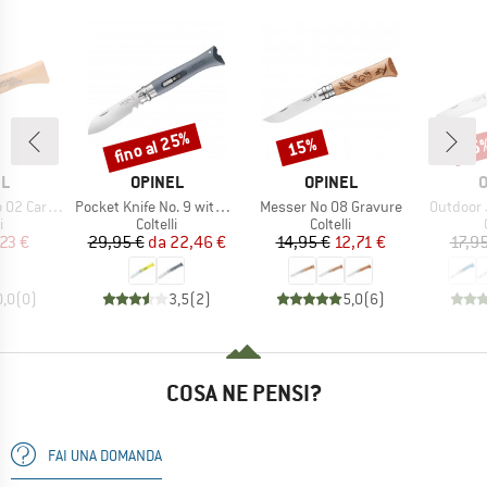
fino al 25%
15%
15
Sconto
Sconto
Scon
HIO
MARCHIO
MARCHIO
M
EL
OPINEL
OPINEL
O
Articolo
Articolo
Articolo
02 Carbon
Pocket Knife No. 9 with Screwdriver
Messer No 08 Gravure
Outdoor 
o di prodotti
Gruppo di prodotti
Gruppo di prodotti
i
Coltelli
Coltelli
ezzo
ezzo ridotto
Prezzo
Prezzo ridotto
Prezzo
Prezzo ridotto
,23 €
29,95 €
da
22,46 €
14,95 €
12,71 €
17,95
0,0
(
0
)
3,5
(
2
)
5,0
(
6
)
COSA NE PENSI?
FAI UNA DOMANDA