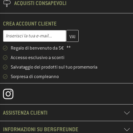
ACQUISTI CONSAPEVOLI
CREA ACCOUNT CLIENTE
Inserisci qui il tuo indirizzo e-mail e crea il tuo account cliente 
Indirizzo e-mail
Regalo di benvenuto da 5€ **
Accesso esclusivo a sconti
Salvataggio dei prodotti sul tuo promemoria
Sorpresa di compleanno
ASSISTENZA CLIENTI
INFORMAZIONI SU BERGFREUNDE