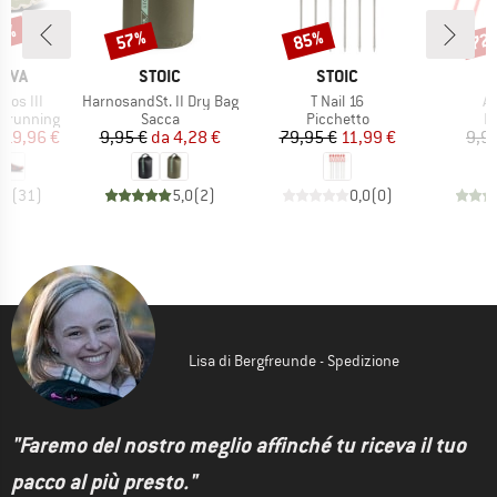
20%
57%
85%
72
Sconto
Sconto
Scon
O
MARCHIO
MARCHIO
TIVA
STOIC
STOIC
Articolo
Articolo
Ar
ios III
HarnosandSt. II Dry Bag
T Nail 16
AL
otti
Gruppo di prodotti
Gruppo di prodotti
Gr
il running
Sacca
Picchetto
P
ezzo
ezzo ridotto
Prezzo
Prezzo ridotto
Prezzo
Prezzo ridotto
119,96 €
9,95 €
da
4,28 €
79,95 €
11,99 €
9,9
,8
(
31
)
5,0
(
2
)
0,0
(
0
)
Lisa di Bergfreunde - Spedizione
"Faremo del nostro meglio affinché tu riceva il tuo
pacco al più presto."