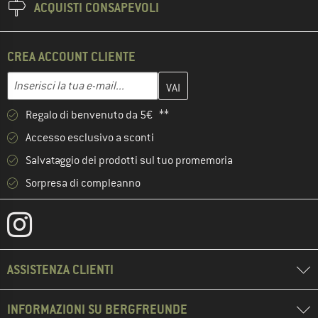
ACQUISTI CONSAPEVOLI
CREA ACCOUNT CLIENTE
Inserisci qui il tuo indirizzo e-mail e crea il tuo account cliente 
Indirizzo e-mail
Regalo di benvenuto da 5€ **
Accesso esclusivo a sconti
Salvataggio dei prodotti sul tuo promemoria
Sorpresa di compleanno
ASSISTENZA CLIENTI
INFORMAZIONI SU BERGFREUNDE