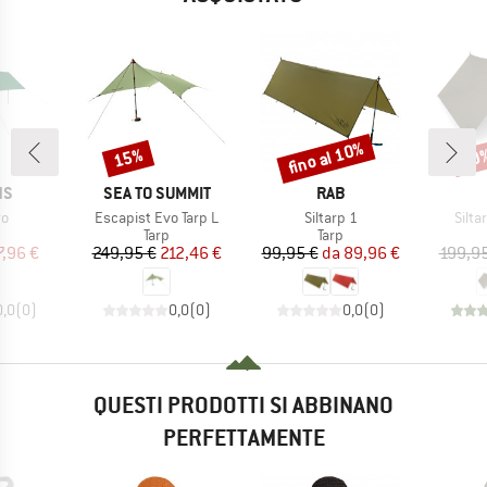
fino al 10%
15%
10
Sconto
Sconto
Scon
IO
MARCHIO
MARCHIO
NS
SEA TO SUMMIT
RAB
o
Articolo
Articolo
Artic
ro
Escapist Evo Tarp L
Siltarp 1
Silta
po di prodotti
Gruppo di prodotti
Gruppo di prodotti
Tarp
Tarp
ezzo
ezzo ridotto
Prezzo
Prezzo ridotto
Prezzo
Prezzo ridotto
7,96 €
249,95 €
212,46 €
99,95 €
da
89,96 €
199,95
0,0
(
0
)
0,0
(
0
)
0,0
(
0
)
QUESTI PRODOTTI SI ABBINANO
PERFETTAMENTE