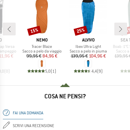
15%
25%
15
Sconto
Sconto
Scon
HIO
MARCHIO
MARCHIO
MARC
D
NEMO
ALVIVO
SEA 
Articolo
Articolo
Articolo
ap Versa
Tracer Blaze
Ibex Ultra Light
Boab -1°C Synt
otti
Gruppo di prodotti
Gruppo di prodotti
Gruppo d
campeggio
Sacco a pelo da viaggio
Sacco a pelo in piuma
Sacco a 
ezzo
ezzo ridotto
Prezzo
Prezzo ridotto
Prezzo
Prezzo ridotto
11,96 €
99,95 €
84,96 €
139,95 €
104,96 €
139,95 
0,0
(
0
)
5,0
(
1
)
4,4
(
9
)
COSA NE PENSI?
FAI UNA DOMANDA
SCRIVI UNA RECENSIONE