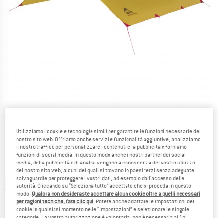
Viste dettagliate
Utilizziamo i cookie e tecnologie simili per garantire le funzioni necessarie del
nostro sito web. Offriamo anche servizi e funzionalità aggiuntive, analizziamo
il nostro traffico per personalizzare i contenuti e la pubblicità e forniamo
funzioni di social media. In questo modo anche i nostri partner dei social
media, della pubblicità e di analisi vengono a conoscenza del vostro utilizzo
del nostro sito web; alcuni dei quali si trovano in paesi terzi senza adeguate
Prezzo originale :
Prezzo:
274,95
€
salvaguardie per proteggere i vostri dati, ad esempio dall'accesso delle
autorità. Cliccando su “Seleziona tutto” accettate che si proceda in questo
da
219,96
€
incl. IVA
modo.
Qualora non desideraste accettare alcun cookie oltre a quelli necessari
Italia. Informazioni sui cost
Nessuna spesa di spedizione
(IT)
per ragioni tecniche, fate clic qui
. Potete anche adattare le impostazioni dei
cookie in qualsiasi momento nelle “Impostazioni” e selezionare le singole
categorie. La vostra autorizzazione è volontaria, non è necessaria ai fini