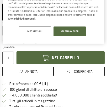
Colore:
Yellow
dell'utilizzo del presente sito web e può essere revocata in qualunque
momento nelle "Impostazioni dei cookie" nell'area in basso del nostro sito web
o rifiutata fin dall'inizio. Ulteriori informazioni in proposito, compresi i rischi di
trasferimenti a paesi terzi, sono disponibili nella nostra informativa sulla
di
fino al 25%
tutela dei dati personali
.
Scegli la taglia:
289 x 244 cm
320 x 289 cm
IMPOSTAZIONI
SELEZIONA TUTTI
Il link si apre in una casella infor
Tempi di consegna: 3-5 giorni lavorativi
Quantità:
NEL CARRELLO
ANNOTA
CONFRONTA
Qui trovi ulteriori informazioni sulle
Porto franco da 69 € (IT)
Vai alla politica di recesso qui 
100 giorni di diritto di recesso
> 4.000.000 clienti soddisfatti
Tutti gli articoli in magazzino
Trovi tutte le informazioni q
Tutela consumatori Trusted Shops