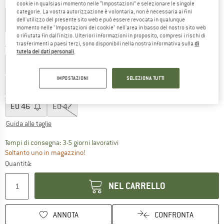
Colore:
Panna Oxford Blue
cookie in qualsiasi momento nelle “Impostazioni” e selezionare le singole
categorie. La vostra autorizzazione è volontaria, non è necessaria ai fini
dell'utilizzo del presente sito web e può essere revocata in qualunque
momento nelle "Impostazioni dei cookie" nell'area in basso del nostro sito web
o rifiutata fin dall'inizio. Ulteriori informazioni in proposito, compresi i rischi di
55%
trasferimenti a paesi terzi, sono disponibili nella nostra informativa sulla
di
Taglia: EU
38
tutela dei dati personali
.
EU
36
EU
37
EU
38
EU
39
EU
40
IMPOSTAZIONI
SELEZIONA TUTTI
EU
41
EU
42
EU
43
EU
44
EU
45
EU
46
EU
47
Guida alle taglie
Il link si apre in una casella infor
Tempi di consegna: 3-5 giorni lavorativi
Soltanto uno in magazzino!
Quantità:
NEL CARRELLO
ANNOTA
CONFRONTA