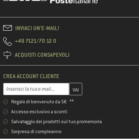
INVIACI UN'E-MAIL!
+49 7121/70 12 0
ACQUISTI CONSAPEVOLI
CREA ACCOUNT CLIENTE
Inserisci qui il tuo indirizzo e-mail e crea il tuo account cliente 
Indirizzo e-mail
Regalo di benvenuto da 5€ **
Accesso esclusivo a sconti
Salvataggio dei prodotti sul tuo promemoria
Sorpresa di compleanno