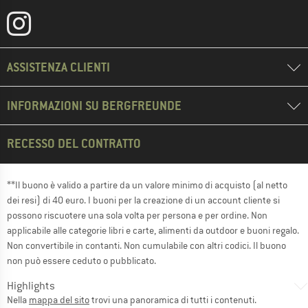
ASSISTENZA CLIENTI
INFORMAZIONI SU BERGFREUNDE
RECESSO DEL CONTRATTO
**Il buono è valido a partire da un valore minimo di acquisto (al netto
dei resi) di 40 euro. I buoni per la creazione di un account cliente si
possono riscuotere una sola volta per persona e per ordine. Non
applicabile alle categorie libri e carte, alimenti da outdoor e buoni regalo.
Non convertibile in contanti. Non cumulabile con altri codici. Il buono
non può essere ceduto o pubblicato.
Highlights
Nella
mappa del sito
trovi una panoramica di tutti i contenuti.