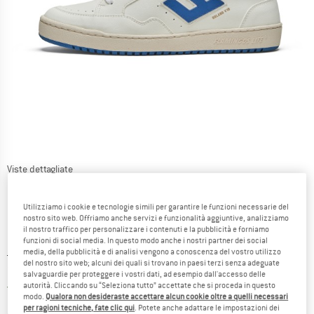
Viste dettagliate
Utilizziamo i cookie e tecnologie simili per garantire le funzioni necessarie del
nostro sito web. Offriamo anche servizi e funzionalità aggiuntive, analizziamo
il nostro traffico per personalizzare i contenuti e la pubblicità e forniamo
funzioni di social media. In questo modo anche i nostri partner dei social
media, della pubblicità e di analisi vengono a conoscenza del vostro utilizzo
Prezzo originale :
Prezzo:
159,95
€
del nostro sito web; alcuni dei quali si trovano in paesi terzi senza adeguate
71,98
€
incl. IVA
salvaguardie per proteggere i vostri dati, ad esempio dall'accesso delle
Italia. Informazioni sui cost
autorità. Cliccando su “Seleziona tutto” accettate che si proceda in questo
Nessuna spesa di spedizione
(IT)
modo.
Qualora non desideraste accettare alcun cookie oltre a quelli necessari
per ragioni tecniche, fate clic qui
. Potete anche adattare le impostazioni dei