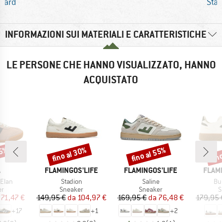
dard
Sta
INFORMAZIONI SUI MATERIALI E CARATTERISTICHE
LE PERSONE CHE HANNO VISUALIZZATO, HANNO
ACQUISTATO
35%
fino al 30%
fino al 55%
fin
Sconto
Sconto
Scon
CHIO
MARCHIO
MARCHIO
MARC
A
FLAMINGOS'LIFE
FLAMINGOS'LIFE
FLAM
Articolo
Articolo
Art
Elan
Stadion
Saline
Bu
 di prodotti
Gruppo di prodotti
Gruppo di prodotti
G
er
Sneaker
Sneaker
S
ezzo
ezzo ridotto
Prezzo
Prezzo ridotto
Prezzo
Prezzo ridotto
71,47 €
149,95 €
da
104,97 €
169,95 €
da
76,48 €
179,95 
+
17
+
1
+
2