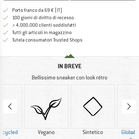
Qui trovi ulteriori informazioni sulle
Porto franco da 69 € (IT)
Vai alla politica di recesso qui 
100 giorni di diritto di recesso
> 4.000.000 clienti soddisfatti
Tutti gli articoli in magazzino
Trovi tutte le informazioni q
Tutela consumatori Trusted Shops
IN BREVE
Bellissime sneaker con look rétro
Recycled
Vegano
Sintetico
Global 