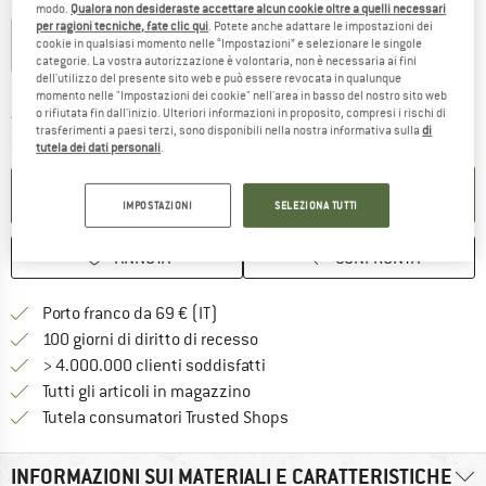
Colore:
Shadow Green
modo.
Qualora non desideraste accettare alcun cookie oltre a quelli necessari
per ragioni tecniche, fate clic qui
. Potete anche adattare le impostazioni dei
cookie in qualsiasi momento nelle “Impostazioni” e selezionare le singole
categorie. La vostra autorizzazione è volontaria, non è necessaria ai fini
dell'utilizzo del presente sito web e può essere revocata in qualunque
15%
15%
momento nelle "Impostazioni dei cookie" nell'area in basso del nostro sito web
o rifiutata fin dall'inizio. Ulteriori informazioni in proposito, compresi i rischi di
Il link si apre in una casella infor
Tempi di consegna: 3-5 giorni lavorativi
trasferimenti a paesi terzi, sono disponibili nella nostra informativa sulla
di
Quantità:
tutela dei dati personali
.
NEL CARRELLO
IMPOSTAZIONI
SELEZIONA TUTTI
ANNOTA
CONFRONTA
Qui trovi ulteriori informazioni sulle
Porto franco da 69 € (IT)
Vai alla politica di recesso qui 
100 giorni di diritto di recesso
> 4.000.000 clienti soddisfatti
Tutti gli articoli in magazzino
Trovi tutte le informazioni q
Tutela consumatori Trusted Shops
INFORMAZIONI SUI MATERIALI E CARATTERISTICHE