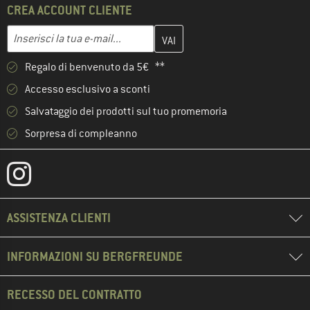
CREA ACCOUNT CLIENTE
Inserisci qui il tuo indirizzo e-mail e crea il tuo account cliente 
Indirizzo e-mail
Regalo di benvenuto da 5€ **
Accesso esclusivo a sconti
Salvataggio dei prodotti sul tuo promemoria
Sorpresa di compleanno
ASSISTENZA CLIENTI
INFORMAZIONI SU BERGFREUNDE
RECESSO DEL CONTRATTO