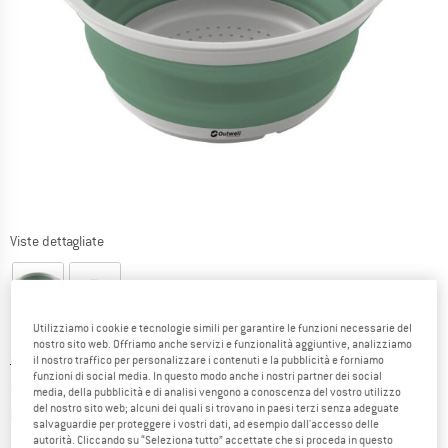
Viste dettagliate
Utilizziamo i cookie e tecnologie simili per garantire le funzioni necessarie del
nostro sito web. Offriamo anche servizi e funzionalità aggiuntive, analizziamo
il nostro traffico per personalizzare i contenuti e la pubblicità e forniamo
Prezzo originale :
Prezzo:
9,50
€
funzioni di social media. In questo modo anche i nostri partner dei social
8,08
€
incl. IVA
media, della pubblicità e di analisi vengono a conoscenza del vostro utilizzo
del nostro sito web; alcuni dei quali si trovano in paesi terzi senza adeguate
Informazioni sui costi di spedizione. Si apre in una
più Spese di spedizione
salvaguardie per proteggere i vostri dati, ad esempio dall'accesso delle
autorità. Cliccando su “Seleziona tutto” accettate che si proceda in questo