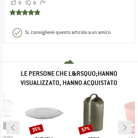
0
0
Sì, consiglierei questo articolo a un amico
LE PERSONE CHE L&RSQUO;HANNO
VISUALIZZATO, HANNO ACQUISTATO
35%
57%
50
Sconto
Sconto
Scon
TDOORS