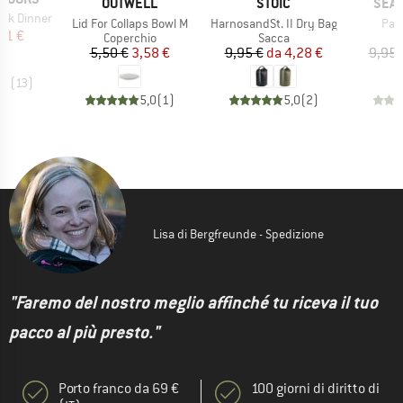
MARCHIO
MARCHIO
MARC
OUTWELL
STOIC
SEA 
ak Dinner
Articolo
Articolo
Arti
Lid For Collaps Bowl M
HarnosandSt. II Dry Bag
Pas
ezzo
ezzo ridotto
,61 €
Gruppo di prodotti
Gruppo di prodotti
G
Coperchio
Sacca
S
Prezzo
Prezzo ridotto
Prezzo
Prezzo ridotto
5,50 €
3,58 €
9,95 €
da
4,28 €
9,95 
,5
(
13
)
5,0
(
1
)
5,0
(
2
)
Lisa di Bergfreunde - Spedizione
"Faremo del nostro meglio affinché tu riceva il tuo
pacco al più presto."
Porto franco da 69 €
100 giorni di diritto di