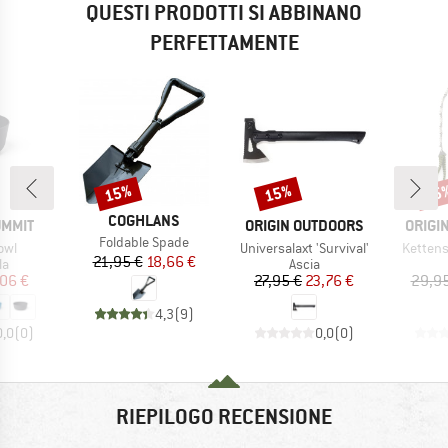
QUESTI PRODOTTI SI ABBINANO
PERFETTAMENTE
15%
15%
15
Sconto
Sconto
Scon
MARCHIO
COGHLANS
MARCHIO
MARCH
UMMIT
ORIGIN OUTDOORS
ORIGI
Articolo
Foldable Spade
Articolo
Articolo
owl
Universalaxt 'Survival'
Kettens
Prezzo
Prezzo ridotto
21,95 €
18,66 €
 di prodotti
Gruppo di prodotti
la
Ascia
ezzo
ezzo ridotto
Prezzo
Prezzo ridotto
06 €
27,95 €
23,76 €
29,95
4,3
(
9
)
0,0
(
0
)
0,0
(
0
)
RIEPILOGO RECENSIONE