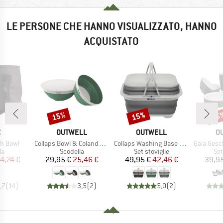
LE PERSONE CHE HANNO VISUALIZZATO, HANNO
ACQUISTATO
15%
15%
15
Sconto
Sconto
Scon
HIO
MARCHIO
MARCHIO
M
C
OUTWELL
OUTWELL
O
Articolo
Articolo
Articolo
sh Bowl
Collaps Bowl & Colander Set
Collaps Washing Base With Handle & Lid
Gala Geschir
 di prodotti
Gruppo di prodotti
Gruppo di prodotti
Gru
la
Scodella
Set stoviglie
Set
ezzo
ezzo ridotto
Prezzo
Prezzo ridotto
Prezzo
Prezzo ridotto
4,24 €
29,95 €
25,46 €
49,95 €
42,46 €
39,95
,7
(
14
)
3,5
(
2
)
5,0
(
2
)