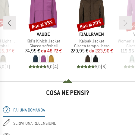
30%
fino al 35%
fino al 20%
fin
Sconto
Sconto
Scon
CHIO
MARCHIO
MARCHIO
VAUDE
FJÄLLRÄVEN
Articolo
Articolo
Articolo
 Softshell
Kid's Kinich Jacket
Kaipak Jacket
Women's 
prodotti
Gruppo di prodotti
Gruppo di prodotti
Grupp
tshell
Giacca softshell
Giacca tempo libero
Giac
ezzo
ezzo ridotto
Prezzo
Prezzo ridotto
Prezzo
Prezzo ridotto
55,97 €
74,95 €
da
48,72 €
279,95 €
da
223,96 €
119,95
5,0
(
1
)
5,0
(
4
)
5,0
(
6
)
COSA NE PENSI?
FAI UNA DOMANDA
SCRIVI UNA RECENSIONE