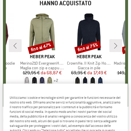
HANNO ACQUISTATO
fino al 47%
fino al 75%
fin
Sconto
Sconto
Scon
IO
CT
MARCHIO
HEBER PEAK
MARCHIO
HEBER PEAK
M
M
o Hoodie
Articolo
Merino210 EvergreenHe. Zip Hoody
Articolo
CrownHe. II Knit Zip Hoody
Articolo
Madris Light Mi
 prodotti
 pile
Gruppo di prodotti
Maglia con zip e cappuccio
Gruppo di prodotti
Giacca in pile
Gru
Giac
5 €
ezzo
129,95 €
da
Prezzo
Prezzo ridotto
68,87 €
69,95 €
da
Prezzo
Prezzo ridotto
17,49 €
149,95
+
2
4,9
(
7
)
4,6
(
10
)
4,1
(
24
)
Utilizziamo i cookie e tecnologie simili per garantire le funzioni necessarie del
nostro sito web. Offriamo anche servizi e funzionalità aggiuntive, analizziamo
il nostro traffico per personalizzare i contenuti e la pubblicità e forniamo
funzioni di social media. In questo modo anche i nostri partner dei social
media, della pubblicità e di analisi vengono a conoscenza del vostro utilizzo
HELLY HANSEN
-
Blaze Softshell Hood -
del nostro sito web; alcuni dei quali si trovano in paesi terzi senza adeguate
salvaguardie per proteggere i vostri dati, ad esempio dall'accesso delle
Giacca softshell
autorità. Cliccando su “Seleziona tutto” accettate che si proceda in questo