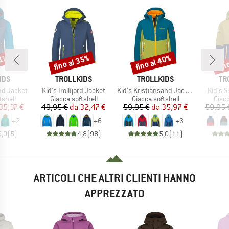
41%
fino al 35%
fino al 40%
fin
Sconto
Sconto
Scon
O
MARCHIO
MARCHIO
MA
IDS
TROLLKIDS
TROLLKIDS
TR
Articolo
Articolo
Articol
nd Jacket
Kid's Trollfjord Jacket
Kid's Kristiansand Jacket
Kid's S
prodotti
Gruppo di prodotti
Gruppo di prodotti
Grupp
tshell
Giacca softshell
Giacca softshell
Giacc
ezzo
ezzo ridotto
Prezzo
Prezzo ridotto
Prezzo
Prezzo ridotto
35,37 €
49,95 €
da
32,47 €
59,95 €
da
35,97 €
59,95 
+
2
+
6
+
3
5,0
(
5
)
4,8
(
98
)
5,0
(
11
)
ARTICOLI CHE ALTRI CLIENTI HANNO
APPREZZATO