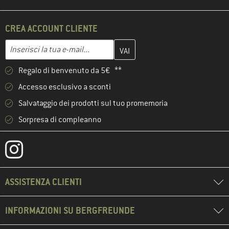
CREA ACCOUNT CLIENTE
Inserisci qui il tuo indirizzo e-mail e crea il tuo account cliente 
Indirizzo e-mail
Regalo di benvenuto da 5€ **
Accesso esclusivo a sconti
Salvataggio dei prodotti sul tuo promemoria
Sorpresa di compleanno
ASSISTENZA CLIENTI
INFORMAZIONI SU BERGFREUNDE