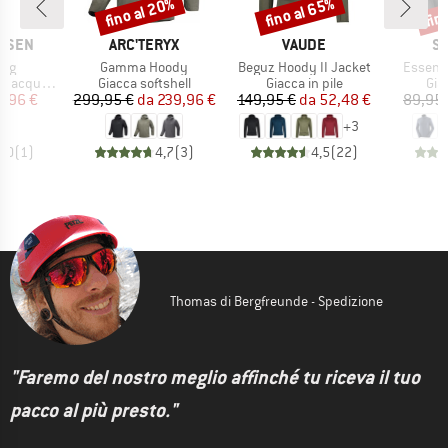
fino al 20%
fino al 65%
fin
Sconto
Sconto
Scon
MARCHIO
MARCHIO
M
ANSEN
ARC'TERYX
VAUDE
S
Articolo
Articolo
Articolo
ing
Gamma Hoody
Beguz Hoody II Jacket
Essenti
tti
Gruppo di prodotti
Gruppo di prodotti
Gru
acquatici
Giacca softshell
Giacca in pile
Giac
ezzo
ezzo ridotto
Prezzo
Prezzo ridotto
Prezzo
Prezzo ridotto
9,96 €
299,95 €
da
239,96 €
149,95 €
da
52,48 €
89,95 
+
3
5,0
(
1
)
4,7
(
3
)
4,5
(
22
)
Thomas di Bergfreunde - Spedizione
"Faremo del nostro meglio affinché tu riceva il tuo
pacco al più presto."