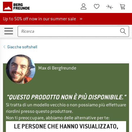
Al conto cliente
Al Ca
Alla lista promemo
Al confront
Up to 50% off now in our summer sale
Up to 50% off now in our summer sale »
Giacche softshell
Max di Bergfreunde
"QUESTO PRODOTTO NON È PIÙ DISPONIBILE."
Si tratta di un modello vecchio o non possiamo più effettuare
riordini presso questo produttore.
Non ti preoccupare, abbiamo delle alternative per te:
LE PERSONE CHE HANNO VISUALIZZATO,