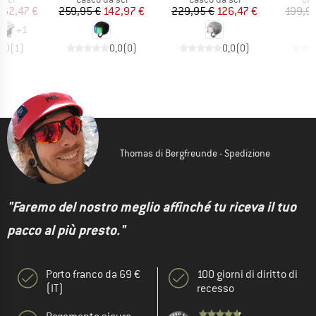
ezzo
ezzo ridotto
Prezzo
Prezzo ridotto
Prezzo
Prezzo ridotto
162,47 €
259,95 €
142,97 €
229,95 €
126,47 €
199,9
+
1
5,0
(
1
)
0,0
(
0
)
0,0
(
0
)
Thomas di Bergfreunde - Spedizione
"Faremo del nostro meglio affinché tu riceva il tuo
pacco al più presto."
Porto franco da 69 €
100 giorni di diritto di
(IT)
recesso