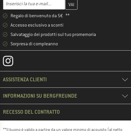
Inserisci qui il tuo indirizzo e-mail e crea il tuo account cliente 
Indirizzo e-mail
Regalo di benvenuto da 5€ **
Accesso esclusivo a sconti
Salvataggio dei prodotti sul tuo promemoria
Sorpresa di compleanno
ASSISTENZA CLIENTI
INFORMAZIONI SU BERGFREUNDE
RECESSO DEL CONTRATTO
**Il buono è valido a partire da un valore minimo di acquisto (al netto