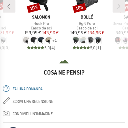
40%
10%
10%
10
Sconto
Sconto
Scon
HIO
MARCHIO
MARCHIO
M
D
SALOMON
BOLLÉ
S
olo
Articolo
Articolo
Articolo
Husk Pro
Ryft Pure
Driver P
i prodotti
Gruppo di prodotti
Gruppo di prodotti
Gru
 sci
Casco da sci
Casco da sci
Cas
ezzo
ezzo ridotto
Prezzo
Prezzo ridotto
Prezzo
Prezzo ridotto
71,97 €
159,95 €
143,96 €
149,95 €
134,96 €
349,9
+
1
0,0
(
0
)
5,0
(
4
)
5,0
(
1
)
COSA NE PENSI?
FAI UNA DOMANDA
SCRIVI UNA RECENSIONE
CONDIVIDI UN'IMMAGINE