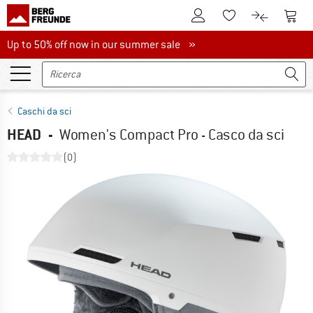
Al conto cliente
Al Ca
Alla lista promemo
Al confront
Up to 50% off now in our summer sale
Up to 50% off now in our summer sale »
Caschi da sci
HEAD
-
Women's Compact Pro - Casco da sci
(0)