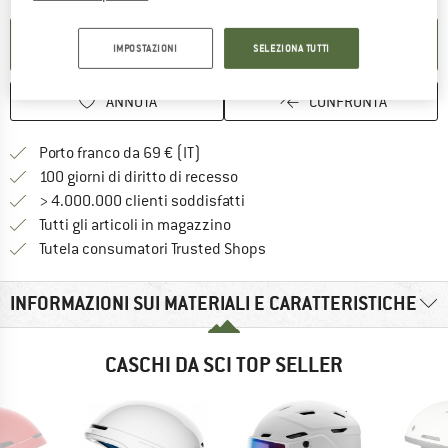
ATTIVA LA NOTIFICA
IMPOSTAZIONI
SELEZIONA TUTTI
ANNOTA
CONFRONTA
Qui trovi ulteriori informazioni sulle
Porto franco da 69 € (IT)
Vai alla politica di recesso qui 
100 giorni di diritto di recesso
> 4.000.000 clienti soddisfatti
Tutti gli articoli in magazzino
Trovi tutte le informazioni q
Tutela consumatori Trusted Shops
INFORMAZIONI SUI MATERIALI E CARATTERISTICHE
CASCHI DA SCI TOP SELLER