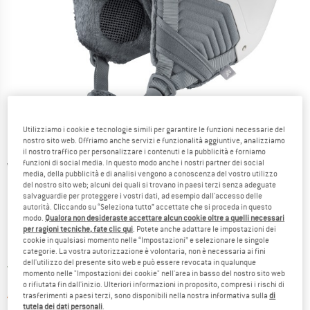
Utilizziamo i cookie e tecnologie simili per garantire le funzioni necessarie del
nostro sito web. Offriamo anche servizi e funzionalità aggiuntive, analizziamo
il nostro traffico per personalizzare i contenuti e la pubblicità e forniamo
funzioni di social media. In questo modo anche i nostri partner dei social
Viste dettagliate
media, della pubblicità e di analisi vengono a conoscenza del vostro utilizzo
del nostro sito web; alcuni dei quali si trovano in paesi terzi senza adeguate
salvaguardie per proteggere i vostri dati, ad esempio dall'accesso delle
autorità. Cliccando su “Seleziona tutto” accettate che si proceda in questo
modo.
Qualora non desideraste accettare alcun cookie oltre a quelli necessari
per ragioni tecniche, fate clic qui
. Potete anche adattare le impostazioni dei
cookie in qualsiasi momento nelle “Impostazioni” e selezionare le singole
Prezzo:
119,95
€
categorie. La vostra autorizzazione è volontaria, non è necessaria ai fini
incl. IVA
dell'utilizzo del presente sito web e può essere revocata in qualunque
Italia. Informazioni sui cost
Nessuna spesa di spedizione
(IT)
momento nelle "Impostazioni dei cookie" nell'area in basso del nostro sito web
o rifiutata fin dall'inizio. Ulteriori informazioni in proposito, compresi i rischi di
Il link si apre in una casella inf
Articolo purtroppo attualmente esaurito
trasferimenti a paesi terzi, sono disponibili nella nostra informativa sulla
di
tutela dei dati personali
.