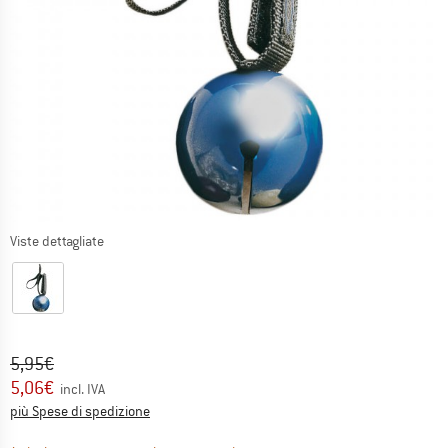
Viste dettagliate
Prezzo originale :
Prezzo:
5,95
€
5,06
€
incl. IVA
Informazioni sui costi di spedizione. Si apre in una
più Spese di spedizione