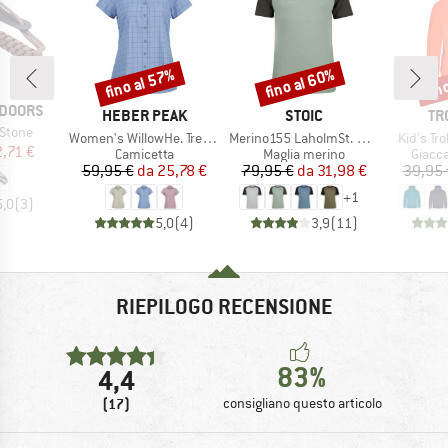
fino al 57%
fino al 60%
fin
Sconto
Sconto
Scon
TDOORS
MARCHIO
MARCHIO
MA
HEBER PEAK
STOIC
TR
 Stone
Articolo
Articolo
Articolo
Women's WillowHe. Trekking Shirt S/S
Merino155 LaholmSt. Raglan Shirt
Kid's Tr
ezzo
ezzo ridotto
2,71 €
Gruppo di prodotti
Gruppo di prodotti
Gruppo
Camicetta
Maglia merino
Giacca
Prezzo
Prezzo ridotto
Prezzo
Prezzo ridotto
59,95 €
da
25,78 €
79,95 €
da
31,98 €
39,95 
+
1
5,0
(
3
)
5,0
(
4
)
3,9
(
11
)
RIEPILOGO RECENSIONE
83%
4,4
(17)
consigliano questo articolo