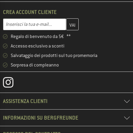
CREA ACCOUNT CLIENTE
Inserisci qui il tuo indirizzo e-mail e crea il tuo account cliente 
Indirizzo e-mail
Regalo di benvenuto da 5€ **
Accesso esclusivo a sconti
Salvataggio dei prodotti sul tuo promemoria
Sorpresa di compleanno
ASSISTENZA CLIENTI
INFORMAZIONI SU BERGFREUNDE