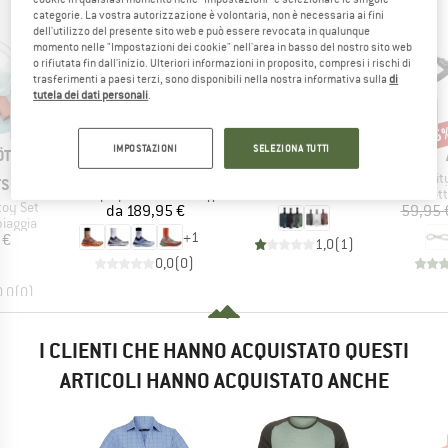
categorie. La vostra autorizzazione è volontaria, non è necessaria ai fini
dell'utilizzo del presente sito web e può essere revocata in qualunque
momento nelle "Impostazioni dei cookie" nell'area in basso del nostro sito web
o rifiutata fin dall'inizio. Ulteriori informazioni in proposito, compresi i rischi di
trasferimenti a paesi terzi, sono disponibili nella nostra informativa sulla
di
tutela dei dati personali
.
15
Scon
MARCHIO
MATADOR
IMPOSTAZIONI
SELEZIONA TUTTI
MARCHIO
ÖT FUN
X-BIONIC
Articolo
Flatpak Toiletry Bottle 3Pk
Articolo
Articol
Terraskin X02
Infini
TS
Prezzo
44,95 €
Gruppo di prodotti
Gruppo di
Scarpe per trail running
Lucchetto
toy Set
Prezzo
da
189,95 €
59,95 
rodotti
piaggia
+
1
ezzo
 €
1,0
(
1
)
0,0
(
0
)
0,0
(
0
)
I CLIENTI CHE HANNO ACQUISTATO QUESTI
ARTICOLI HANNO ACQUISTATO ANCHE