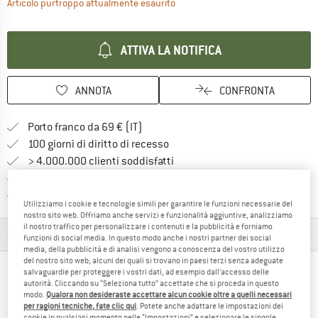
Il link si apre in una casella inf
Articolo purtroppo attualmente esaurito
ATTIVA LA NOTIFICA
ANNOTA
CONFRONTA
Qui trovi ulteriori informazioni sulle
Porto franco da 69 € (IT)
Vai alla politica di recesso qui 
100 giorni di diritto di recesso
> 4.000.000 clienti soddisfatti
Tutti gli articoli in magazzino
Trovi tutte le informazioni q
Tutela consumatori Trusted Shops
Utilizziamo i cookie e tecnologie simili per garantire le funzioni necessarie del
nostro sito web. Offriamo anche servizi e funzionalità aggiuntive, analizziamo
il nostro traffico per personalizzare i contenuti e la pubblicità e forniamo
INFORMAZIONI SUI MATERIALI E CARATTERISTICHE
funzioni di social media. In questo modo anche i nostri partner dei social
media, della pubblicità e di analisi vengono a conoscenza del vostro utilizzo
del nostro sito web; alcuni dei quali si trovano in paesi terzi senza adeguate
salvaguardie per proteggere i vostri dati, ad esempio dall'accesso delle
LE PERSONE CHE HANNO VISUALIZZATO, HANNO
autorità. Cliccando su “Seleziona tutto” accettate che si proceda in questo
ACQUISTATO
modo.
Qualora non desideraste accettare alcun cookie oltre a quelli necessari
per ragioni tecniche, fate clic qui
. Potete anche adattare le impostazioni dei
cookie in qualsiasi momento nelle “Impostazioni” e selezionare le singole