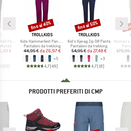
fino al 40%
fino al 50%
fin
Sconto
Sconto
Scon
HIO
MARCHIO
MARCHIO
C
TROLLKIDS
TROLLKIDS
Articolo
Articolo
Articolo
ell Pants
Kids Hammerfest Pants Pro
Kid's Kjerag Zip Off Pants
Women's HoforsSt. So
rodotti
Gruppo di prodotti
Gruppo di prodotti
Grupp
ftshell
Pantaloni da trekking
Pantaloni da trekking
Panta
ezzo
ezzo ridotto
Prezzo
Prezzo ridotto
Prezzo
Prezzo ridotto
5,99 €
44,95 €
da
26,97 €
54,95 €
da
27,48 €
179,95
+
5
+
3
0,0
(
0
)
4,7
(
49
)
4,7
(
19
)
PRODOTTI PREFERITI DI CMP