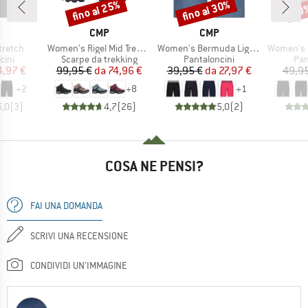
fino al 25%
fino al 30%
30
Sconto
Sconto
Scon
CHIO
MARCHIO
MARCHIO
CMP
CMP
Articolo
Articolo
Articolo
tretch
Women's Rigel Mid Trekking Shoes Waterproof
Women's Bermuda Light Climb
Women's Be
i prodotti
Gruppo di prodotti
Gruppo di prodotti
Gru
cini
Scarpe da trekking
Pantaloncini
Pan
ezzo
ezzo ridotto
Prezzo
Prezzo ridotto
Prezzo
Prezzo ridotto
4,97 €
99,95 €
da
74,96 €
39,95 €
da
27,97 €
49,95
+
2
+
8
+
1
5,0
(
3
)
4,7
(
26
)
5,0
(
2
)
COSA NE PENSI?
FAI UNA DOMANDA
SCRIVI UNA RECENSIONE
CONDIVIDI UN'IMMAGINE