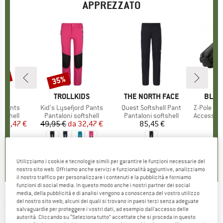
APPREZZATO
43%
35%
Sconto
O
NIA
MARCHIO
TROLLKIDS
MARCHIO
THE NORTH FACE
MARC
BLAC
e Pants
Articolo
Kid's Lysefjord Pants
Articolo
Quest Softshell Pant
Articolo
Z-Pole Pol
rodotti
ftshell
Gruppo di prodotti
Pantaloni softshell
Gruppo di prodotti
Pantaloni softshell
Gruppo di
Accessori bas
ezzo
ezzo ridotto
142,47 €
49,95 €
da
Prezzo
Prezzo ridotto
32,47 €
85,45 €
Prezzo
5,0
(
2
)
5,0
(
7
)
5,0
(
2
)
Utilizziamo i cookie e tecnologie simili per garantire le funzioni necessarie del
nostro sito web. Offriamo anche servizi e funzionalità aggiuntive, analizziamo
il nostro traffico per personalizzare i contenuti e la pubblicità e forniamo
funzioni di social media. In questo modo anche i nostri partner dei social
media, della pubblicità e di analisi vengono a conoscenza del vostro utilizzo
del nostro sito web; alcuni dei quali si trovano in paesi terzi senza adeguate
CMP
-
Girl's Pant Long Stretch Polyester -
salvaguardie per proteggere i vostri dati, ad esempio dall'accesso delle
autorità. Cliccando su “Seleziona tutto” accettate che si proceda in questo
Pantaloni softshell