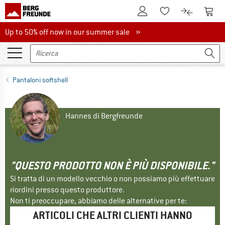
Al conto cliente
Al Ca
Alla lista promemo
Al confront
Up to 50% off now in our summer sale
Up to 50% off now in our summer sale »
Pantaloni softshell
Hannes di Bergfreunde
"QUESTO PRODOTTO NON È PIÙ DISPONIBILE."
Si tratta di un modello vecchio o non possiamo più effettuare
riordini presso questo produttore.
Non ti preoccupare, abbiamo delle alternative per te:
ARTICOLI CHE ALTRI CLIENTI HANNO