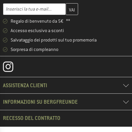
Inserisci qui il tuo indirizzo e-mail e crea il tuo account cliente 
Indirizzo e-mail
Regalo di benvenuto da 5€ **
Accesso esclusivo a sconti
Salvataggio dei prodotti sul tuo promemoria
Sorpresa di compleanno
ASSISTENZA CLIENTI
INFORMAZIONI SU BERGFREUNDE
RECESSO DEL CONTRATTO