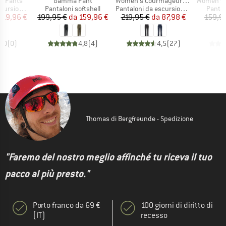
Articolo
Articolo
Articolo
ne Pants
Gamma Pant
Women's Courmayeur SO Pants
Women's G
tti
Gruppo di prodotti
Gruppo di prodotti
Gruppo
sionismo
Pantaloni softshell
Pantaloni da escursionismo
Pantal
ezzo
ezzo ridotto
Prezzo
Prezzo ridotto
Prezzo
Prezzo ridotto
119,96 €
199,95 €
da
159,96 €
219,95 €
da
87,98 €
159,9
0,0
(
0
)
4,8
(
4
)
4,5
(
27
)
Thomas di Bergfreunde - Spedizione
"Faremo del nostro meglio affinché tu riceva il tuo
pacco al più presto."
Porto franco da 69 €
100 giorni di diritto di
(IT)
recesso