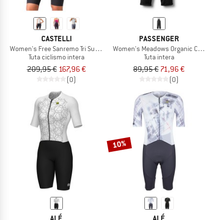
CASTELLI
PASSENGER
Women's Free Sanremo Tri Suit Sleeveless
Women's Meadows Organic Cotton D
Tuta ciclismo intera
Tuta intera
209,95 €
167,96 €
89,95 €
71,96 €
(0)
(0)
10%
ALÉ
ALÉ