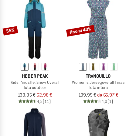
fino al 40%
55%
HEBER PEAK
TRANQUILLO
Kids PinusHe. Snow Overall
Women's Jerseyoverall Finaa
Tuta outdoor
Tuta intera
139,95 €
62,98 €
109,95 €
da 65,97 €
4,5
(11)
4,0
(1)