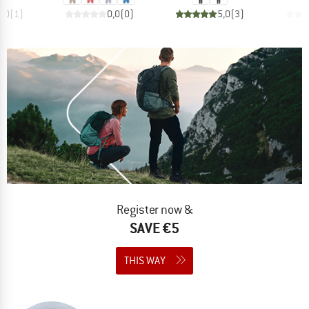
5,0
(
1
)
0,0
(
0
)
5,0
(
3
)
Register now &
SAVE €5
THIS WAY