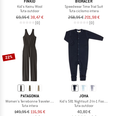
FINKID
BIORACER
Kid's Keinu Wool
Speedwear Time Trial Suit
Tuta outdoor
Tuta ciclismo intera
69,95 €
38,47 €
258,95 €
201,98 €
(0)
(0)
22%
PATAGONIA
JOHA
Women's Terrebonne Traveler Jumpsuit
Kid's 581 Nightsuit 2-In-1 Foot Basic
Tuta intera
Tuta outdoor
149,95 €
116,96 €
40,80 €