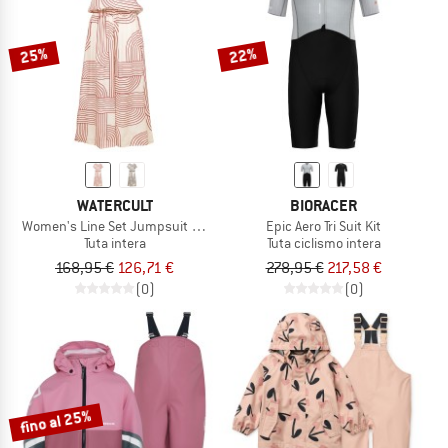
25%
22%
WATERCULT
BIORACER
Women's Line Set Jumpsuit No. W930
Epic Aero Tri Suit Kit
Tuta intera
Tuta ciclismo intera
168,95 €
126,71 €
278,95 €
217,58 €
(0)
(0)
fino al 25%