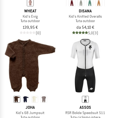
WHEAT
DISANA
Kid's Evig
Kid’s Knitted Overalls
Tuta outdoor
Tuta outdoor
139,95 €
da 54,10 €
(0)
5,0
(3)
JOHA
ASSOS
Kid's 68 Jumpsuit
RSR Bolide Speedsuit S11
Tuta outdoor
Tuta ciclismo intera