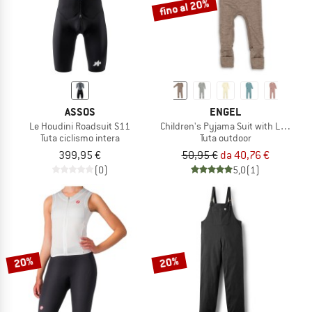
fino al 20%
ASSOS
ENGEL
Le Houdini Roadsuit S11
Children's Pyjama Suit with Leg Cuff
Tuta ciclismo intera
Tuta outdoor
399,95 €
50,95 €
da 40,76 €
(0)
5,0
(1)
20%
20%