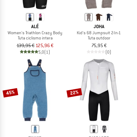
ALÉ
JOHA
Women's Triathlon Crazy Body
Kid's 68 Jumpsuit 2-In-1
Tuta ciclismo intera
Tuta outdoor
139,95 €
125,96 €
75,95 €
5,0
(1)
(0)
45%
22%