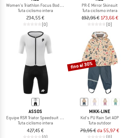
Women's Triathlon Focus Body S/S
PR-E Mirror Skinsuit
Tuta ciclismo intera
Tuta ciclismo intera
234,55 €
192,95 €
173,66 €
(0)
(0)
fino al 30%
ASSOS
MIKK-LINE
Equipe RSR Triator Speedsuit S11
Kid's PU Rain Set AOP
Tuta ciclismo intera
Tuta outdoor
427,45 €
79,95 €
da 55,97 €
(0)
(0)