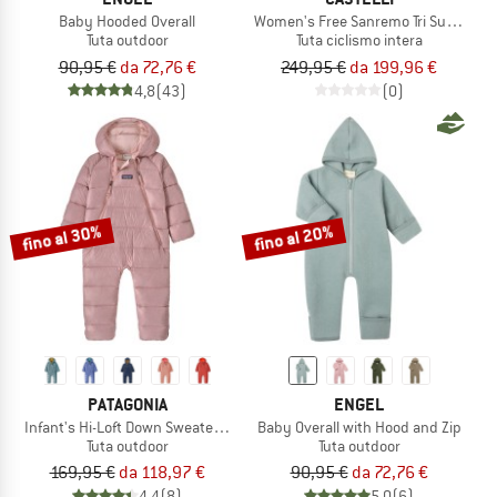
Baby Hooded Overall
Women's Free Sanremo Tri Suit S/S
Tuta outdoor
Tuta ciclismo intera
90,95 €
da 72,76 €
249,95 €
da 199,96 €
4,8
(43)
(0)
fino al 30%
fino al 20%
PATAGONIA
ENGEL
Infant's Hi-Loft Down Sweater Bunting
Baby Overall with Hood and Zip
Tuta outdoor
Tuta outdoor
169,95 €
da 118,97 €
90,95 €
da 72,76 €
4,4
(8)
5,0
(6)