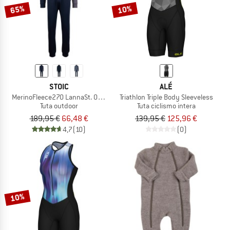
65%
10%
STOIC
ALÉ
MerinoFleece270 LannaSt. One Suit
Triathlon Triple Body Sleeveless
Tuta outdoor
Tuta ciclismo intera
189,95 €
66,48 €
139,95 €
125,96 €
4,7
(10)
(0)
10%