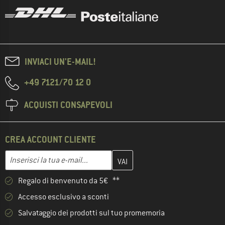
INVIACI UN'E-MAIL!
+49 7121/70 12 0
ACQUISTI CONSAPEVOLI
CREA ACCOUNT CLIENTE
Inserisci qui il tuo indirizzo e-mail e crea il tuo account cliente 
Indirizzo e-mail
Regalo di benvenuto da 5€ **
Accesso esclusivo a sconti
Salvataggio dei prodotti sul tuo promemoria