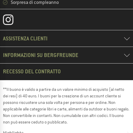
Sorpresa di compleanno
ASSISTENZA CLIENTI
INFORMAZIONI SU BERGFREUNDE
RECESSO DEL CONTRATTO
**Il buono è valido a partire da un valore minimo di acquisto (al netto
dei resi) di 40 euro. I buoni per la creazione di un account cliente si
possono riscuotere una sola volta per persona e per ordine. Non
applicabile alle categorie libri e carte, alimenti da outdoor e buoni regalo.
Non convertibile in contanti. Non cumulabile con altri codici. Il buono
non può essere ceduto o pubblicato.