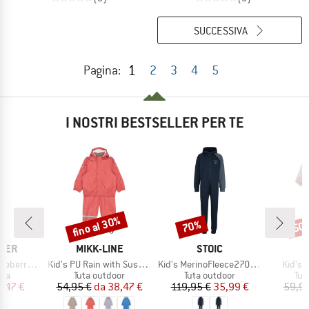
SUCCESSIVA
1
Pagina:
2
3
4
5
I NOSTRI BESTSELLER PER TE
fino al 30%
70%
50
Sconto
Sconto
Scon
O
MARCHIO
MARCHIO
GER
MIKK-LINE
STOIC
Articolo
Articolo
Articol
 Jumpsuit
Kid's PU Rain with Suspenders
Kid's MerinoFleece270 LannaSt. One Suit
Kid's 
di prodotti
Gruppo di prodotti
Gruppo di prodotti
Gru
era
Tuta outdoor
Tuta outdoor
Tut
ezzo
ezzo ridotto
Prezzo
Prezzo ridotto
Prezzo
Prezzo ridotto
,47 €
54,95 €
da
38,47 €
119,95 €
35,99 €
59,95