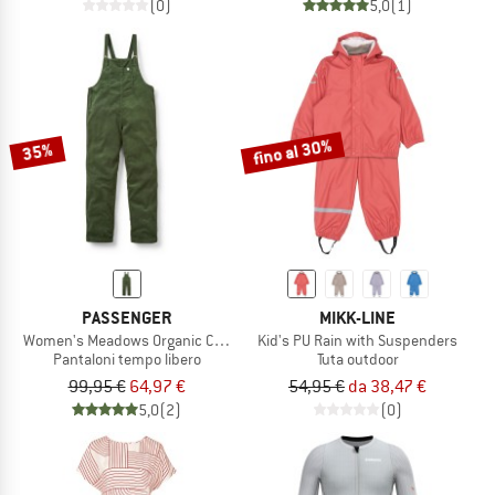
(0)
5,0
(1)
fino al 30%
35%
PASSENGER
MIKK-LINE
Women's Meadows Organic Cotton Corduroy Dungarees
Kid's PU Rain with Suspenders
Pantaloni tempo libero
Tuta outdoor
99,95 €
64,97 €
54,95 €
da 38,47 €
5,0
(2)
(0)