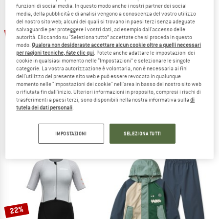
funzioni di social media. In questo modo anche i nostri partner dei social
media, della pubblicità e di analisi vengono a conoscenza del vostro utilizzo
TO THE SALE
del nostro sito web; alcuni dei quali si trovano in paesi terzi senza adeguate
fino al 30%
22%
salvaguardie per proteggere i vostri dati, ad esempio dall'accesso delle
autorità. Cliccando su “Seleziona tutto” accettate che si proceda in questo
modo.
Qualora non desideraste accettare alcun cookie oltre a quelli necessari
per ragioni tecniche, fate clic qui
. Potete anche adattare le impostazioni dei
cookie in qualsiasi momento nelle “Impostazioni” e selezionare le singole
categorie. La vostra autorizzazione è volontaria, non è necessaria ai fini
dell'utilizzo del presente sito web e può essere revocata in qualunque
momento nelle "Impostazioni dei cookie" nell'area in basso del nostro sito web
o rifiutata fin dall'inizio. Ulteriori informazioni in proposito, compresi i rischi di
trasferimenti a paesi terzi, sono disponibili nella nostra informativa sulla
di
CASTELLI
BIORACER
tutela dei dati personali
.
Free Sanremo Tri Suit S/S
Speedwear Road Race Suit
Tuta ciclismo intera
Tuta ciclismo intera
229,95 €
da 160,97 €
248,95 €
194,18 €
IMPOSTAZIONI
SELEZIONA TUTTI
(0)
(0)
22%