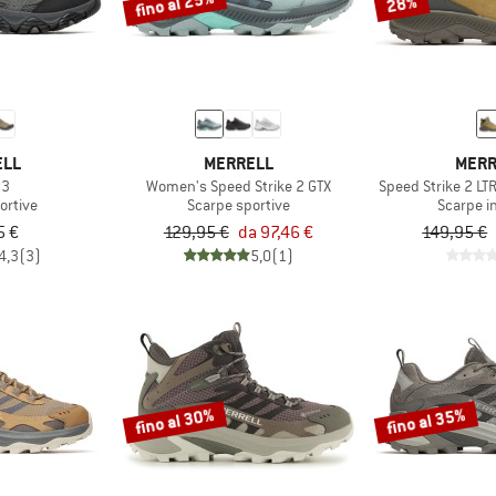
fino al 25%
28%
ELL
MERRELL
MERR
 3
Women's Speed Strike 2 GTX
Speed Strike 2 L
ortive
Scarpe sportive
Scarpe i
5 €
129,95 €
da 97,46 €
149,95 €
4,3
(3)
5,0
(1)
fino al 30%
fino al 35%