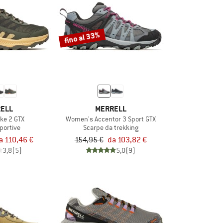
fino al 33%
ELL
MERRELL
ike 2 GTX
Women's Accentor 3 Sport GTX
portive
Scarpe da trekking
a 110,46 €
154,95 €
da 103,82 €
3,8
(5)
5,0
(9)