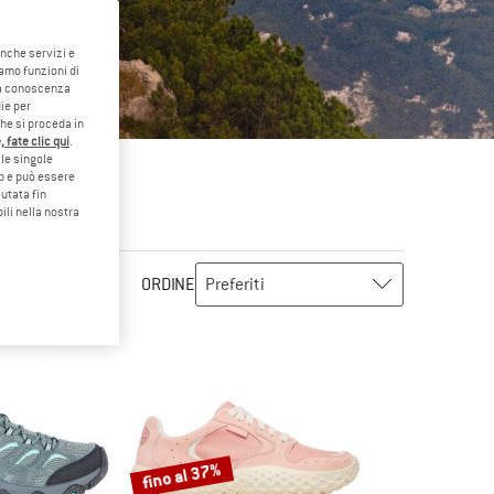
anche servizi e
iamo funzioni di
o a conoscenza
ie per
che si proceda in
 fate clic qui
.
le singole
eb e può essere
utata fin
ili nella nostra
ORDINE
fino al 37%