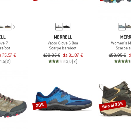
ELL
MERRELL
MERR
ove 7
Vapor Glove 6 Boa
Women's M
refoot
Scarpe barefoot
Scarpe s
a 75,57 €
129,95 €
da 81,87 €
159,95 €
d
4,5
(2)
3,0
(2)
fino al 33%
20%