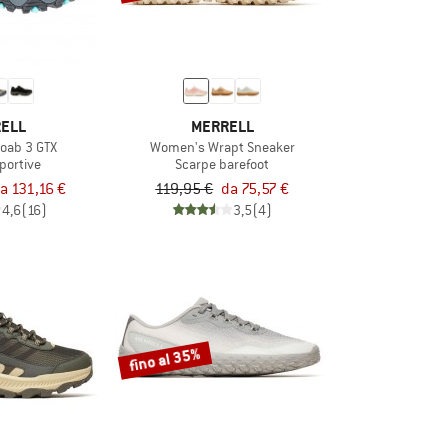
ELL
MERRELL
oab 3 GTX
Women's Wrapt Sneaker
portive
Scarpe barefoot
a 131,16 €
119,95 €
da 75,57 €
4,6
(16)
3,5
(4)
fino al 35%