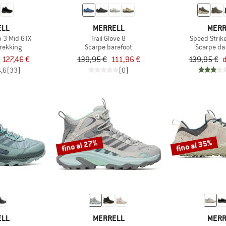
ELL
MERRELL
MERR
 3 Mid GTX
Trail Glove 8
Speed Strik
trekking
Scarpe barefoot
Scarpe da
 127,46 €
139,95 €
111,96 €
139,95 €
d
4,6
(33)
(0)
fino al 27%
fino al 35%
ELL
MERRELL
MERR