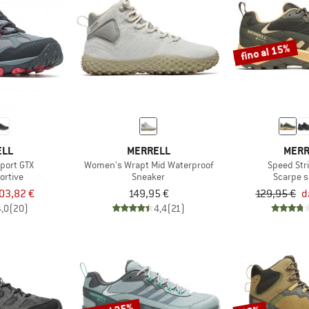
fino al 15%
ELL
MERRELL
MERR
Sport GTX
Women's Wrapt Mid Waterproof
Speed Str
ortive
Sneaker
Scarpe s
03,82 €
149,95 €
129,95 €
d
4,0
(20)
4,4
(21)