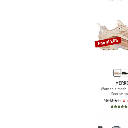
fino al 26%
MERR
Women's Moab 
Scarpe sp
169,95 €
da