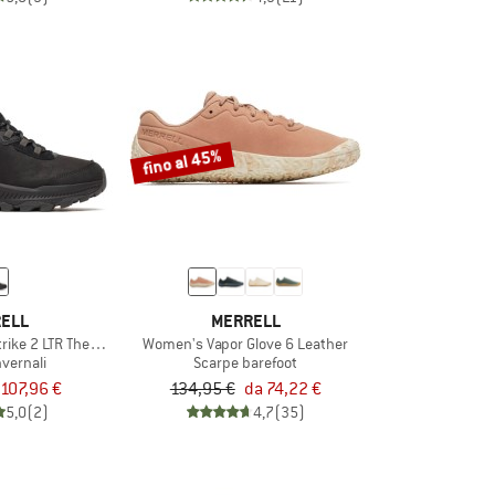
fino al 45%
ELL
MERRELL
rike 2 LTR Thermo Mid WP
Women's Vapor Glove 6 Leather
nvernali
Scarpe barefoot
107,96 €
134,95 €
da 74,22 €
5,0
(2)
4,7
(35)