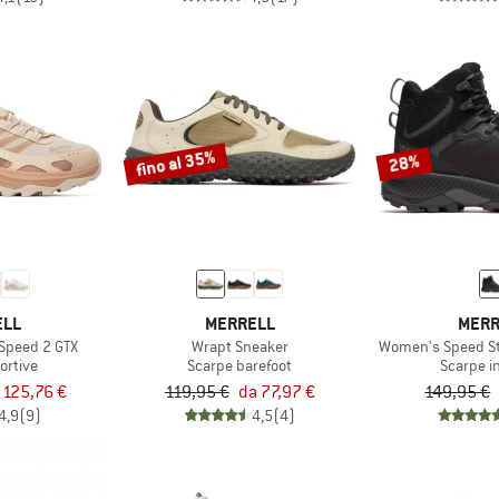
fino al 35%
28%
ELL
MERRELL
MERR
Speed 2 GTX
Wrapt Sneaker
Women's Speed St
ortive
Scarpe barefoot
Scarpe i
 125,76 €
119,95 €
da 77,97 €
149,95 €
4,9
(9)
4,5
(4)