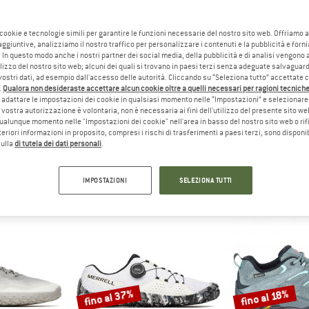
 cookie e tecnologie simili per garantire le funzioni necessarie del nostro sito web. Offriamo 
aggiuntive, analizziamo il nostro traffico per personalizzare i contenuti e la pubblicità e forn
 In questo modo anche i nostri partner dei social media, della pubblicità e di analisi vengon
ilizzo del nostro sito web; alcuni dei quali si trovano in paesi terzi senza adeguate salvaguard
vostri dati, ad esempio dall'accesso delle autorità. Cliccando su “Seleziona tutto” accettate 
.
Qualora non desideraste accettare alcun cookie oltre a quelli necessari per ragioni tecniche,
adattare le impostazioni dei cookie in qualsiasi momento nelle “Impostazioni” e selezionare 
 vostra autorizzazione è volontaria, non è necessaria ai fini dell'utilizzo del presente sito w
errell
ualunque momento nelle "Impostazioni dei cookie" nell'area in basso del nostro sito web o rifi
64)
lteriori informazioni in proposito, compresi i rischi di trasferimenti a paesi terzi, sono disponib
sulla
di tutela dei dati personali
.
IMPOSTAZIONI
SELEZIONA TUTTI
fino al 37%
fino al 18%