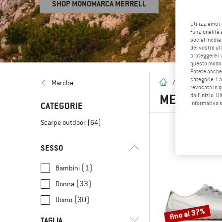
SHOP MONOMARCA MERRELL
Utilizziamo i
funzionalità 
social media.
del vostro ut
proteggere i 
questo modo
Potete anche 
categorie. La
pagina iniziale
Marche
/
Marche
/
M
revocata in q
MERRELL
(
dall'inizio. U
informativa 
CATEGORIE
Scarpe outdoor
(64)
SESSO
(1)
Bambini
(33)
Donna
(30)
Uomo
fino al 37%
TAGLIA