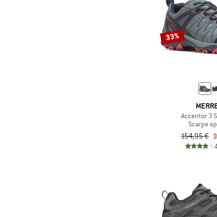
33%
MERR
Accentor 3 
Scarpe sp
154,95 €
1