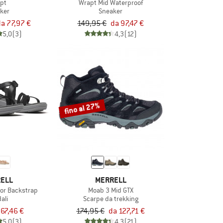
pt
Wrapt Mid Waterproof
ker
Sneaker
da 77,97 €
149,95 €
da 97,47 €
5,0
(3)
4,3
(12)
fino al 27%
ELL
MERRELL
or Backstrap
Moab 3 Mid GTX
ali
Scarpe da trekking
67,46 €
174,95 €
da 127,71 €
5,0
(3)
4,3
(21)