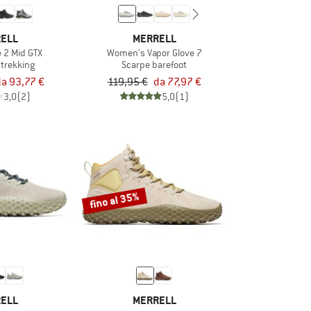
ELL
MERRELL
e 2 Mid GTX
Women's Vapor Glove 7
 trekking
Scarpe barefoot
a 93,77 €
119,95 €
da 77,97 €
3,0
(2)
5,0
(1)
fino al 35%
ELL
MERRELL