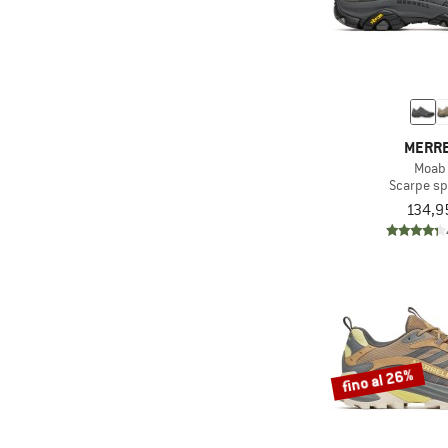
MERR
Moab
Scarpe sp
134,9
fino al 26%