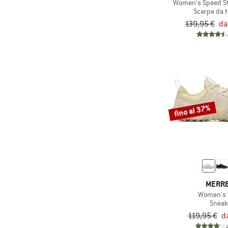
Women's Speed St
Scarpe da 
139,95 €
da
fino al 37%
MERR
Women's 
Sneak
119,95 €
d