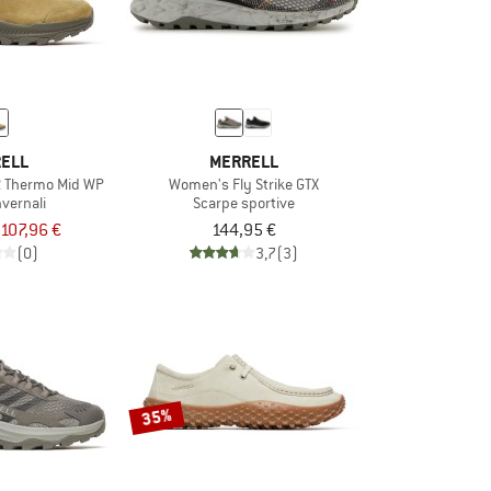
ELL
MERRELL
TR Thermo Mid WP
Women's Fly Strike GTX
nvernali
Scarpe sportive
107,96 €
144,95 €
(0)
3,7
(3)
35%