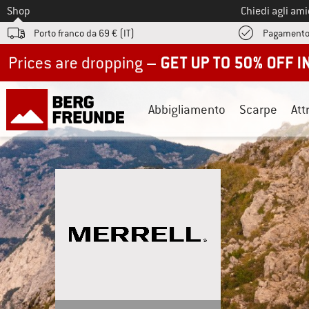
Allo
Shop
Chiedi agli am
Porto franco da 69 € (IT)
Pagamento
Up to 50% off now in our summer sale
Abbigliamento
Scarpe
Att