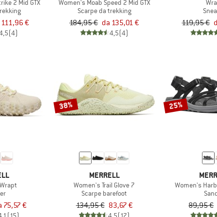
rike 2 Mid GTX
Women's Moab Speed 2 Mid GTX
Wra
trekking
Scarpe da trekking
Snea
 111,96 €
184,95 €
da 135,01 €
119,95 €
4,5
(4)
4,5
(4)
38%
25%
ELL
MERRELL
MERR
Wrapt
Women's Trail Glove 7
Women's Harb
er
Scarpe barefoot
Sand
a 75,57 €
134,95 €
83,67 €
89,95 €
4,1
(15)
4,5
(17)