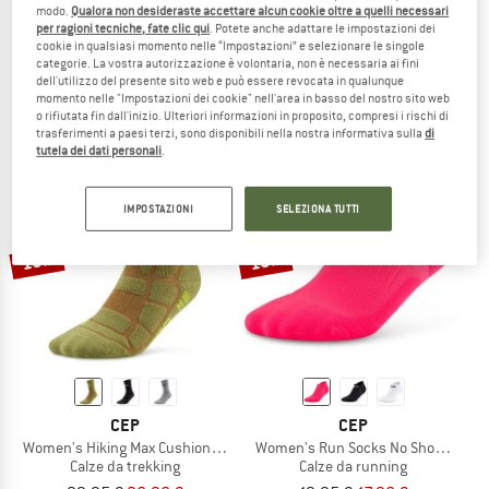
modo.
Qualora non desideraste accettare alcun cookie oltre a quelli necessari
CEP
CEP
per ragioni tecniche, fate clic qui
. Potete anche adattare le impostazioni dei
cookie in qualsiasi momento nelle “Impostazioni” e selezionare le singole
Women's Hiking Mid Cushion Socks Mid Cut
Hiking Max Cushion Sock Mid Cut 2.0
categorie. La vostra autorizzazione è volontaria, non è necessaria ai fini
Calze da trekking
Calze da trekking
dell'utilizzo del presente sito web e può essere revocata in qualunque
27,95 €
da 23,76 €
29,95 €
26,96 €
momento nelle "Impostazioni dei cookie" nell'area in basso del nostro sito web
(0)
(0)
o rifiutata fin dall'inizio. Ulteriori informazioni in proposito, compresi i rischi di
trasferimenti a paesi terzi, sono disponibili nella nostra informativa sulla
di
tutela dei dati personali
.
IMPOSTAZIONI
SELEZIONA TUTTI
10%
10%
CEP
CEP
Women's Hiking Max Cushion Socks Mid Cut 2.0
Women's Run Socks No Show 5.0
Calze da trekking
Calze da running