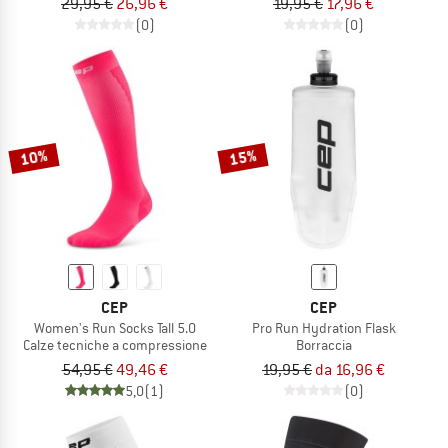
29,95 €
26,96 €
19,95 €
17,96 €
(0)
(0)
10%
15%
CEP
CEP
Women's Run Socks Tall 5.0
Pro Run Hydration Flask
Calze tecniche a compressione
Borraccia
54,95 €
49,46 €
19,95 €
da 16,96 €
5,0
(1)
(0)