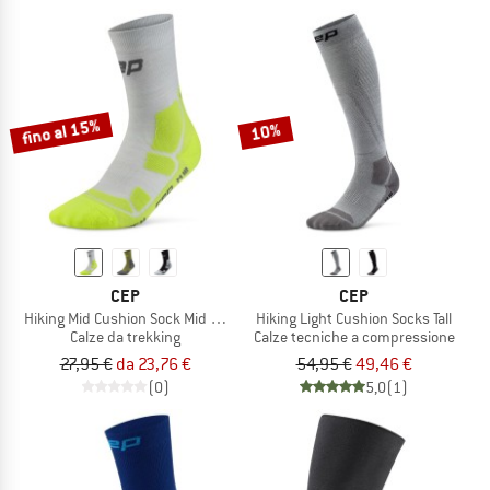
fino al 15%
10%
CEP
CEP
Hiking Mid Cushion Sock Mid Cut
Hiking Light Cushion Socks Tall
Calze da trekking
Calze tecniche a compressione
27,95 €
da 23,76 €
54,95 €
49,46 €
(0)
5,0
(1)