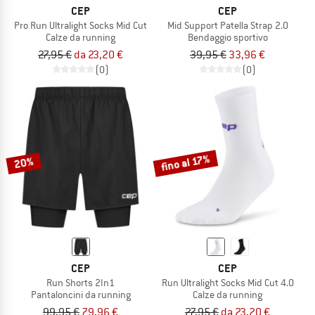
CEP
CEP
Pro Run Ultralight Socks Mid Cut
Mid Support Patella Strap 2.0
Calze da running
Bendaggio sportivo
27,95 €
da 23,20 €
39,95 €
33,96 €
(0)
(0)
fino al 17%
20%
CEP
CEP
Run Shorts 2In1
Run Ultralight Socks Mid Cut 4.0
Pantaloncini da running
Calze da running
99,95 €
79,96 €
27,95 €
da 23,20 €