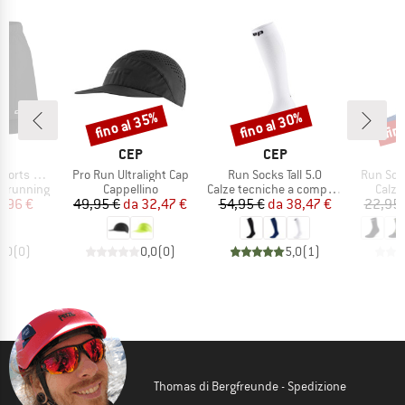
fino al 35%
fino al 30%
fin
Sconto
Sconto
Scon
CHIO
MARCHIO
MARCHIO
CEP
CEP
Articolo
Articolo
Articolo
ts 2In1
Pro Run Ultralight Cap
Run Socks Tall 5.0
Run Soc
otti
Gruppo di prodotti
Gruppo di prodotti
Grupp
a running
Cappellino
Calze tecniche a compressione
Calze
ezzo
ezzo ridotto
Prezzo
Prezzo ridotto
Prezzo
Prezzo ridotto
4,96 €
49,95 €
da
32,47 €
54,95 €
da
38,47 €
22,95 
0,0
(
0
)
0,0
(
0
)
5,0
(
1
)
Thomas di Bergfreunde - Spedizione