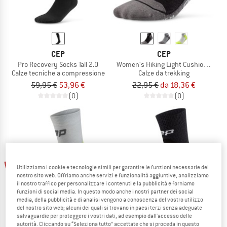
CEP
CEP
Pro Recovery Socks Tall 2.0
Women's Hiking Light Cushion Socks
Calze tecniche a compressione
Calze da trekking
59,95 €
53,96 €
22,95 €
da 18,36 €
(0)
(0)
fino al 15%
10%
Utilizziamo i cookie e tecnologie simili per garantire le funzioni necessarie del
nostro sito web. Offriamo anche servizi e funzionalità aggiuntive, analizziamo
il nostro traffico per personalizzare i contenuti e la pubblicità e forniamo
funzioni di social media. In questo modo anche i nostri partner dei social
media, della pubblicità e di analisi vengono a conoscenza del vostro utilizzo
del nostro sito web; alcuni dei quali si trovano in paesi terzi senza adeguate
salvaguardie per proteggere i vostri dati, ad esempio dall'accesso delle
autorità. Cliccando su “Seleziona tutto” accettate che si proceda in questo