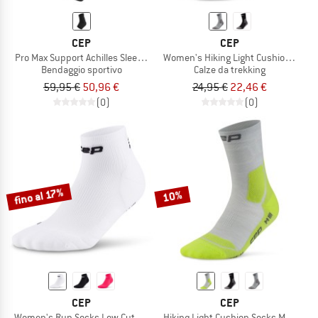
CEP
CEP
Pro Max Support Achilles Sleeve 2.0
Women's Hiking Light Cushion Socks
Bendaggio sportivo
Calze da trekking
59,95 €
50,96 €
24,95 €
22,46 €
(0)
(0)
fino al 17%
10%
CEP
CEP
Women's Run Socks Low Cut 5.0
Hiking Light Cushion Socks Mid Cut