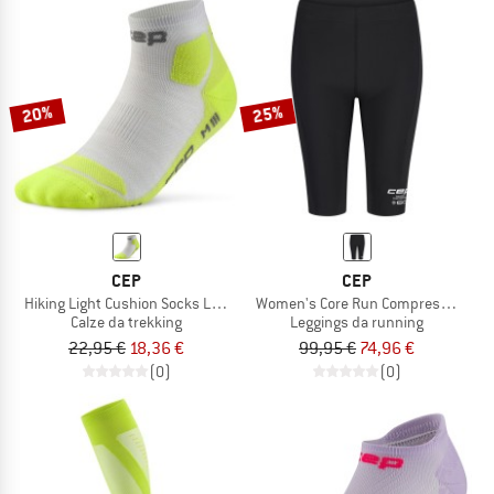
20%
25%
CEP
CEP
Hiking Light Cushion Socks Low Cut
Women's Core Run Compression Sho
Calze da trekking
Leggings da running
22,95 €
18,36 €
99,95 €
74,96 €
(0)
(0)