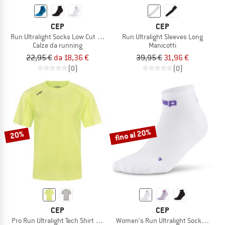
CEP
CEP
Run Ultralight Socks Low Cut 4.0
Run Ultralight Sleeves Long
Calze da running
Manicotti
22,95 €
da 18,36 €
39,95 €
31,96 €
(0)
(0)
fino al 20%
20%
CEP
CEP
Pro Run Ultralight Tech Shirt Short Sleeve
Women's Run Ultralight Socks Low C