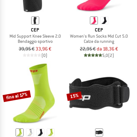
CEP
CEP
Mid Support Knee Sleeve 2.0
Women's Run Socks Mid Cut 5.0
Bendaggio sportivo
Calze da running
39,95 €
33,96 €
22,95 €
da 18,36 €
(0)
5,0
(2)
fino al 17%
15%