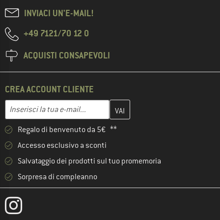
INVIACI UN'E-MAIL!
+49 7121/70 12 0
ACQUISTI CONSAPEVOLI
CREA ACCOUNT CLIENTE
Inserisci qui il tuo indirizzo e-mail e crea il tuo account cliente 
Indirizzo e-mail
Regalo di benvenuto da 5€ **
Accesso esclusivo a sconti
Salvataggio dei prodotti sul tuo promemoria
Sorpresa di compleanno