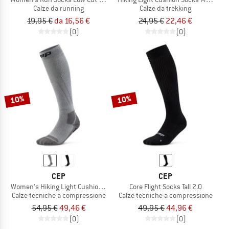
Calze da running
Calze da trekking
19,95 €
da 16,56 €
24,95 €
22,46 €
(0)
(0)
10%
10%
CEP
CEP
Women's Hiking Light Cushion Socks Tall
Core Flight Socks Tall 2.0
Calze tecniche a compressione
Calze tecniche a compressione
54,95 €
49,46 €
49,95 €
44,96 €
(0)
(0)