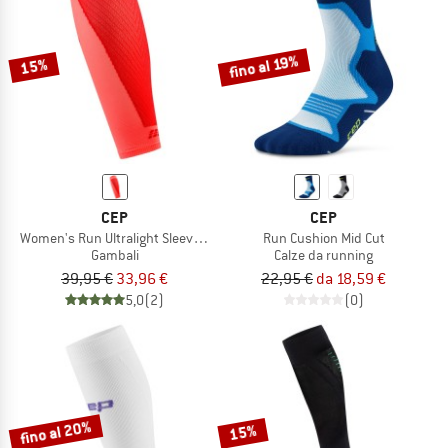
fino al 19%
15%
CEP
CEP
Women's Run Ultralight Sleeves Calf 4.0
Run Cushion Mid Cut
Gambali
Calze da running
39,95 €
33,96 €
22,95 €
da 18,59 €
5,0
(2)
(0)
fino al 20%
15%