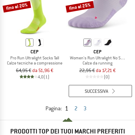
fino al 20%
fino al 25%
CEP
CEP
Pro Run Ultralight Socks Tall
Women's Run Ultralight No Show 4.0
Calze tecniche a compressione
Calze da running
64,95 €
da 51,96 €
22,95 €
da 17,21 €
4,0
(1)
(0)
SUCCESSIVA
1
Pagina:
2
3
PRODOTTI TOP DEI TUOI MARCHI PREFERITI