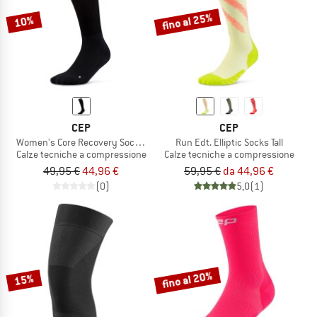
fino al 25%
10%
CEP
CEP
Women's Core Recovery Socks Tall 2.0
Run Edt. Elliptic Socks Tall
Calze tecniche a compressione
Calze tecniche a compressione
49,95 €
44,96 €
59,95 €
da 44,96 €
(0)
5,0
(1)
fino al 20%
15%