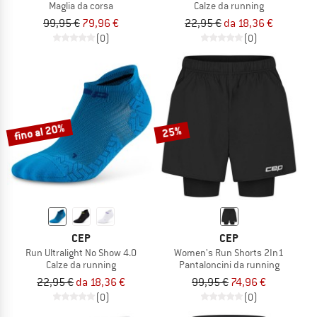
Maglia da corsa
Calze da running
99,95 €
79,96 €
22,95 €
da 18,36 €
(0)
(0)
fino al 20%
25%
CEP
CEP
Run Ultralight No Show 4.0
Women's Run Shorts 2In1
Calze da running
Pantaloncini da running
22,95 €
da 18,36 €
99,95 €
74,96 €
(0)
(0)