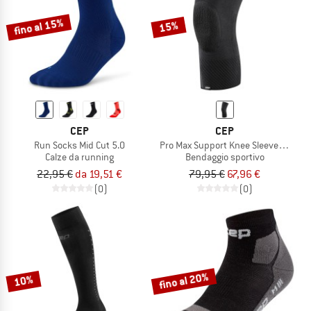
fino al 15%
15%
CEP
CEP
Run Socks Mid Cut 5.0
Pro Max Support Knee Sleeve 2.0
Calze da running
Bendaggio sportivo
22,95 €
da 19,51 €
79,95 €
67,96 €
(0)
(0)
fino al 20%
10%