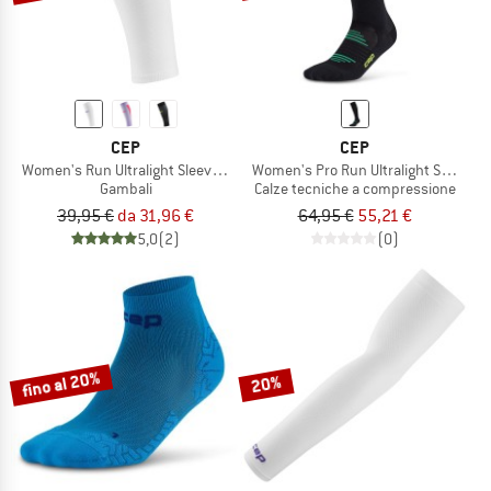
CEP
CEP
Women's Run Ultralight Sleeves Calf 4.0
Women's Pro Run Ultralight Socks Tal
Gambali
Calze tecniche a compressione
39,95 €
da 31,96 €
64,95 €
55,21 €
5,0
(2)
(0)
fino al 20%
20%