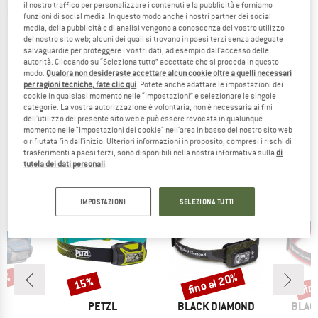
il nostro traffico per personalizzare i contenuti e la pubblicità e forniamo
funzioni di social media. In questo modo anche i nostri partner dei social
media, della pubblicità e di analisi vengono a conoscenza del vostro utilizzo
del nostro sito web; alcuni dei quali si trovano in paesi terzi senza adeguate
salvaguardie per proteggere i vostri dati, ad esempio dall'accesso delle
ROBENS
autorità. Cliccando su “Seleziona tutto” accettate che si proceda in questo
Snowdon Gas Lantern
modo.
Qualora non desideraste accettare alcun cookie oltre a quelli necessari
Lampada a gas
per ragioni tecniche, fate clic qui
. Potete anche adattare le impostazioni dei
cookie in qualsiasi momento nelle “Impostazioni” e selezionare le singole
44,95 €
38,21 €
categorie. La vostra autorizzazione è volontaria, non è necessaria ai fini
5,0
(3)
dell'utilizzo del presente sito web e può essere revocata in qualunque
momento nelle "Impostazioni dei cookie" nell'area in basso del nostro sito web
o rifiutata fin dall'inizio. Ulteriori informazioni in proposito, compresi i rischi di
trasferimenti a paesi terzi, sono disponibili nella nostra informativa sulla
di
tutela dei dati personali
.
PRODOTTI PREFERITI IN ILLUMINAZIONE
IMPOSTAZIONI
SELEZIONA TUTTI
25%
fino al 20%
fin
15%
Sconto
Sconto
Scon
HIO
MARCHIO
MARCHIO
MARC
L
PETZL
BLACK DIAMOND
BLAC