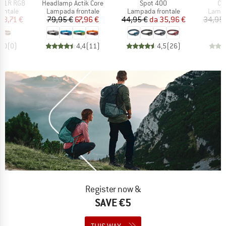
Articolo
Articolo
Art
a 1R RGB
Headlamp Actik Core
Spot 400
Co
rodotti
Gruppo di prodotti
Gruppo di prodotti
Gruppo
ontale
Lampada frontale
Lampada frontale
Lampa
ezzo
ezzo ridotto
Prezzo
Prezzo ridotto
Prezzo
Prezzo ridotto
48,71 €
79,95 €
67,96 €
44,95 €
da
35,96 €
34,95 
0,0
(
0
)
4,4
(
11
)
4,5
(
26
)
Register now &
SAVE €5