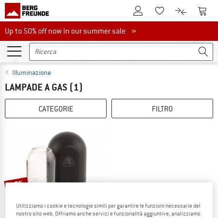
Al conto cliente
Al Ca
Alla lista promemo
Al confront
Up to 50% off now in our summer sale
Up to 50% off now in our summer sale »
Illuminazione
LAMPADE A GAS
(1)
CATEGORIE
FILTRO
15%
Utilizziamo i cookie e tecnologie simili per garantire le funzioni necessarie del
nostro sito web. Offriamo anche servizi e funzionalità aggiuntive, analizziamo