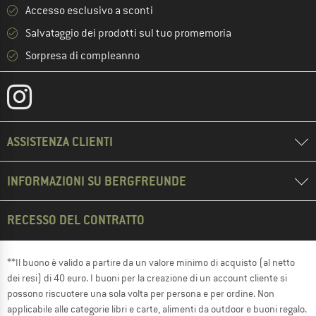
Accesso esclusivo a sconti
Salvataggio dei prodotti sul tuo promemoria
Sorpresa di compleanno
ASSISTENZA CLIENTI
INFORMAZIONI SU BERGFREUNDE
RECESSO DEL CONTRATTO
**Il buono è valido a partire da un valore minimo di acquisto (al netto
dei resi) di 40 euro. I buoni per la creazione di un account cliente si
possono riscuotere una sola volta per persona e per ordine. Non
applicabile alle categorie libri e carte, alimenti da outdoor e buoni regalo.