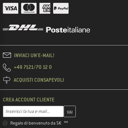
INVIACI UN'E-MAIL!
+49 7121/70 12 0
ACQUISTI CONSAPEVOLI
CREA ACCOUNT CLIENTE
Inserisci qui il tuo indirizzo e-mail e crea il tuo account cliente 
Indirizzo e-mail
Regalo di benvenuto da 5€ **