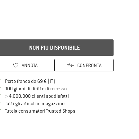
NON PIÙ DISPONIBILE
ANNOTA
CONFRONTA
Qui trovi ulteriori informazioni sulle spe
Porto franco da 69 € (IT)
Vai alla politica di recesso qui Si a
100 giorni di diritto di recesso
> 4.000.000 clienti soddisfatti
Tutti gli articoli in magazzino
Trovi tutte le informazioni qui!
Tutela consumatori Trusted Shops