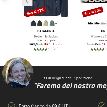
fino al 32%
fino al 20%
Sconto
Sconto
6
+
1
MARCHIO
MAR
PATAGONIA
ON
Articolo
Articolo
Retro Pile Jacket
Women's C
rodotti
Gruppo di prodotti
Gruppo
Giacca in pile
Sneak
ridotto
Prezzo
Prezzo ridotto
Pr
Pr
6 €
149,95 €
da
101,97 €
159,95 €
da
)
4,6
(
71
)
4
Lisa di Bergfreunde - Spedizione
"Faremo del nostro megl
Porto franco da 69 € (IT)