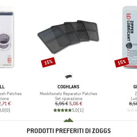
15%
15%
Sconto
Sconto
IO
MARCHIO
M
LL
COGHLANS
G
Articolo
A
Mesh Patches
Moskitonetz Reparatur Patches
Z
prodotti
Gruppo di prodotti
Gru
zione
Set riparazione
Lub
ezzo
ezzo ridotto
Prezzo
Prezzo ridotto
2,71 €
5,95 €
5,06 €
8,5
0,0
(
0
)
5,0
(
1
)
PRODOTTI PREFERITI DI ZOGGS