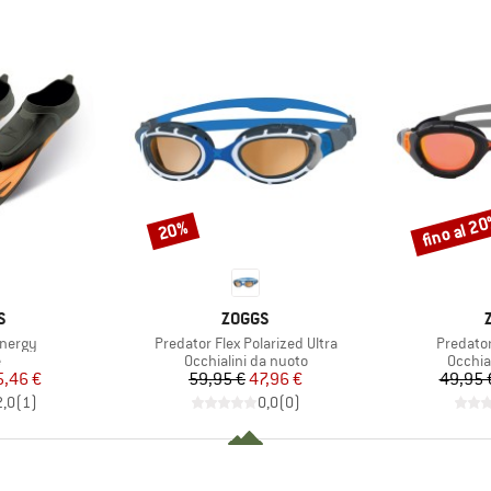
fino al 2
20%
Sconto
Sconto
HIO
MARCHIO
S
ZOGGS
Articolo
Articolo
Energy
Predator Flex Polarized Ultra
Predator
o di prodotti
Gruppo di prodotti
Gruppo
e
Occhialini da nuoto
Occhia
ezzo
ezzo ridotto
Prezzo
Prezzo ridotto
5,46 €
59,95 €
47,96 €
49,95 
2,0
(
1
)
0,0
(
0
)