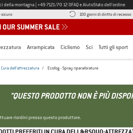
Chiamaci al numero
ici della montagna
|
+49 7121/70 12 0
FAQ e Aiuto
Stato dell’ordine
Qui trovi le informazioni di pagamento! Si apre in una casella informa
V
 sicuro
100 giorni di diritto di recesso
rezzatura
Arrampicata
Ciclismo
Sci
Tutti gli sport
Cura dell’attrezzatura
/
Ecofog - Spray riparaforature
"QUESTO PRODOTTO NON È PIÙ DISPON
ettuare riordini presso questo produttore.
OTTI PREFERITI IN CURA DELL&RSQUO;ATTREZZ