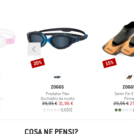
20%
15%
Sconto
Sconto
MARCHIO
MARC
ZOGGS
ZOGG
Articolo
Articolo
Predator Flex
Swim Fin 
i
Gruppo di prodotti
Grupp
to
Occhialini da nuoto
Pinn
ridotto
Prezzo
Prezzo ridotto
Pr
Pr
€
39,95 €
31,96 €
29,95 €
2
)
0,0
(
0
)
COSA NE PENSI?