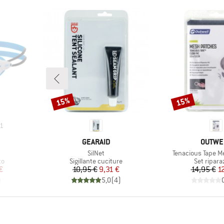
15%
15%
Sconto
Sconto
1
MARCHIO
MARCH
GEARAID
OUTWE
Articolo
Articolo
SilNet
Tenacious Tape 
i
Gruppo di prodotti
Gruppo di 
to
Sigillante cuciture
Set ripara
ridotto
Prezzo
Prezzo ridotto
Pr
Pr
€
10,95 €
9,31 €
14,95 €
1
)
5,0
(
4
)