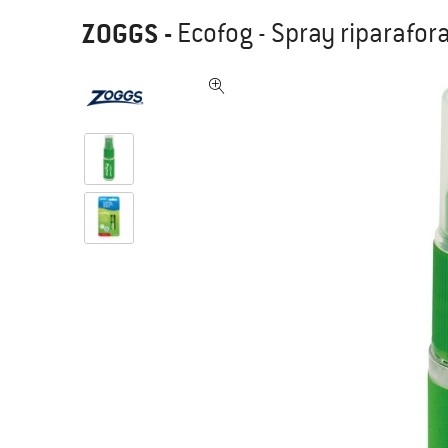
ZOGGS
-
Ecofog - Spray riparafor