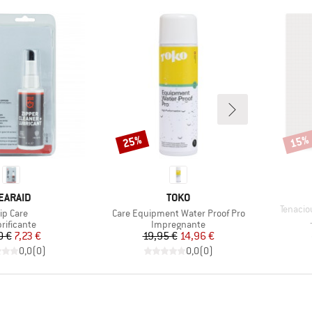
25%
15%
Sconto
Scont
ARCHIO
MARCHIO
EARAID
TOKO
Articolo
Tenacio
rticolo
Articolo
ip Care
Care Equipment Water Proof Pro
ppo di prodotti
Gruppo di prodotti
rificante
Impregnante
Prezzo
Prezzo ridotto
Prezzo
Prezzo ridotto
0 €
7,23 €
19,95 €
14,96 €
0,0
(
0
)
0,0
(
0
)