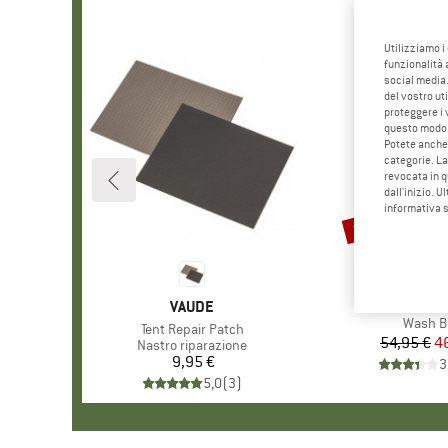
Utilizziamo i
funzionalità 
social media.
del vostro ut
proteggere i 
questo modo
Potete anche 
categorie. La
revocata in q
dall'inizio. U
informativa 
15%
Sconto
MARCH
SCRUB
MARCHIO
VAUDE
Articolo
Wash B
Articolo
Tent Repair Patch
54,95 €
Pr
Pr
4
Gruppo di prodotti
Nastro riparazione
9,95 €
Prezzo
3
5,0
(
3
)