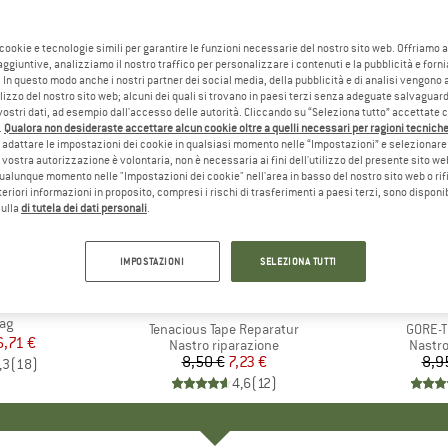
 cookie e tecnologie simili per garantire le funzioni necessarie del nostro sito web. Offriamo 
aggiuntive, analizziamo il nostro traffico per personalizzare i contenuti e la pubblicità e forn
 In questo modo anche i nostri partner dei social media, della pubblicità e di analisi vengon
ilizzo del nostro sito web; alcuni dei quali si trovano in paesi terzi senza adeguate salvaguard
vostri dati, ad esempio dall'accesso delle autorità. Cliccando su “Seleziona tutto” accettate 
.
Qualora non desideraste accettare alcun cookie oltre a quelli necessari per ragioni tecniche,
adattare le impostazioni dei cookie in qualsiasi momento nelle “Impostazioni” e selezionare 
 vostra autorizzazione è volontaria, non è necessaria ai fini dell'utilizzo del presente sito w
ualunque momento nelle "Impostazioni dei cookie" nell'area in basso del nostro sito web o rifi
lteriori informazioni in proposito, compresi i rischi di trasferimenti a paesi terzi, sono disponib
sulla
di tutela dei dati personali
.
15%
15%
Sconto
Sconto
IMPOSTAZIONI
SELEZIONA TUTTI
IO
BA
MARCHIO
GEARAID
M
G
ag
Articolo
Tenacious Tape Reparatur
Articol
GORE-T
ezzo
ezzo ridotto
6,71 €
Gruppo di prodotti
Nastro riparazione
Gruppo
Nastro
8,50 €
Prezzo
Prezzo ridotto
7,23 €
8,9
,3
(
18
)
4,6
(
12
)