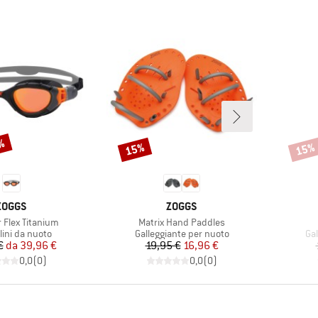
0%
15%
15%
Sconto
Scont
MARCHIO
MARCHIO
ZOGGS
ZOGGS
Articolo
 Flex Titanium
Matrix Hand Paddles
 di prodotti
Gruppo di prodotti
Gru
lini da nuoto
Galleggiante per nuoto
Gal
Prezzo
Prezzo ridotto
Prezzo
Prezzo ridotto
€
da
39,96 €
19,95 €
16,96 €
0,0
(
0
)
0,0
(
0
)