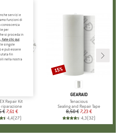
anche servizi e
iamo funzioni di
o a conoscenza
ie per
che si proceda in
 fate clic qui
.
le singole
eb e può essere
utata fin
ili nella nostra
15%
Sconto
ARCHIO
EARAID
MARCHIO
GEARAID
o
EX Repair Kit
Articolo
Tenacious
 di prodotti
 riparazione
Gruppo di prodotti
Sealing and Repair Tape
5 €
Prezzo
Prezzo ridotto
7,61 €
8,50 €
Prezzo
Prezzo ridotto
7,23 €
4,4
(
27
)
4,3
(
32
)