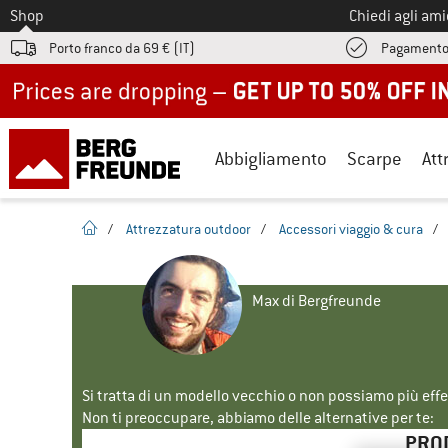
Allo
Shop
Chiedi agli am
Porto franco da 69 € (IT)
Pagamento
Up to 50% off now in our summer sale
Abbigliamento
Scarpe
Att
pagina iniziale
/
Attrezzatura outdoor
/
Accessori viaggio & cura
/
Max di Bergfreunde
Si tratta di un modello vecchio o non possiamo più eff
Non ti preoccupare, abbiamo delle alternative per te:
PROD