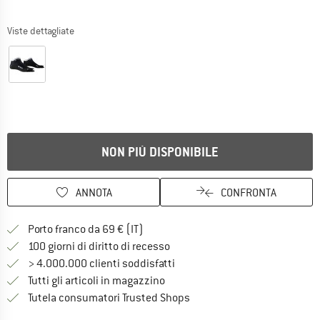
Viste dettagliate
NON PIÙ DISPONIBILE
ANNOTA
CONFRONTA
Qui trovi ulteriori informazioni sulle
Porto franco da 69 € (IT)
Vai alla politica di recesso qui 
100 giorni di diritto di recesso
> 4.000.000 clienti soddisfatti
Tutti gli articoli in magazzino
Trovi tutte le informazioni q
Tutela consumatori Trusted Shops