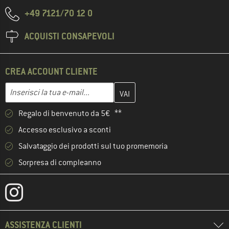
+49 7121/70 12 0
ACQUISTI CONSAPEVOLI
CREA ACCOUNT CLIENTE
Inserisci qui il tuo indirizzo e-mail e crea il tuo account cliente 
Indirizzo e-mail
Regalo di benvenuto da 5€ **
Accesso esclusivo a sconti
Salvataggio dei prodotti sul tuo promemoria
Sorpresa di compleanno
ASSISTENZA CLIENTI