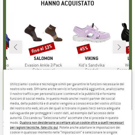
HANNO ACQUISTATO
15%
fino al 13%
45%
30
Sconto
Sconto
Scon
O
TIVA
MARCHIO
SALOMON
MARCHIO
VIKING
MA
LA 
Kubo
Articolo
Evasion Ankle 2-Pack
Articolo
Kid's Sandvika
Artico
Wome
tti
ampicata
Gruppo di prodotti
Calze casual
Gruppo di prodotti
Sandali
Gruppo di
Scarpette 
ezzo
ezzo ridotto
118,96 €
9,95 €
da
Prezzo
Prezzo ridotto
8,66 €
49,95 €
da
Prezzo
Prezzo ridotto
27,47 €
109,9
Utilizziamo i cookie e tecnologie simili per garantire le funzioni necessarie del
nostro sito web. Offriamo anche servizi e funzionalità aggiuntive, analizziamo
,6
(
20
)
4,9
(
20
)
4,5
(
2
)
il nostro traffico per personalizzare i contenuti e la pubblicità e forniamo
funzioni di social media. In questo modo anche i nostri partner dei social
media, della pubblicità e di analisi vengono a conoscenza del vostro utilizzo
del nostro sito web; alcuni dei quali si trovano in paesi terzi senza adeguate
salvaguardie per proteggere i vostri dati, ad esempio dall'accesso delle
autorità. Cliccando su “Seleziona tutto” accettate che si proceda in questo
X-SOCKS
-
modo.
Qualora non desideraste accettare alcun cookie oltre a quelli necessari
Bike Pro Cut 4.0 - Calze da
per ragioni tecniche, fate clic qui
. Potete anche adattare le impostazioni dei
ciclismo
cookie in qualsiasi momento nelle “Impostazioni” e selezionare le singole