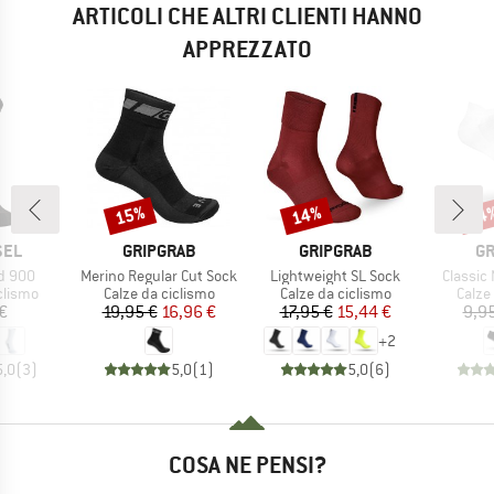
ARTICOLI CHE ALTRI CLIENTI HANNO
APPREZZATO
15%
14%
14
Sconto
Sconto
Scon
O
MARCHIO
MARCHIO
MA
SEL
GRIPGRAB
GRIPGRAB
GR
Articolo
Articolo
Articolo
d 900
Merino Regular Cut Sock
Lightweight SL Sock
Classic
rodotti
Gruppo di prodotti
Gruppo di prodotti
Grupp
clismo
Calze da ciclismo
Calze da ciclismo
Calze
ezzo
Prezzo
Prezzo ridotto
Prezzo
Prezzo ridotto
€
19,95 €
16,96 €
17,95 €
15,44 €
9,9
+
2
5,0
(
3
)
5,0
(
1
)
5,0
(
6
)
COSA NE PENSI?