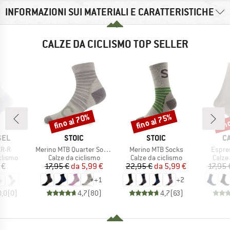
INFORMAZIONI SUI MATERIALI E CARATTERISTICHE
CALZE DA CICLISMO TOP SELLER
fino al 70%
fino al 75%
fin
Sconto
Sconto
Scon
O
MARCHIO
MARCHIO
M
SEL
STOIC
STOIC
C
Articolo
Articolo
Artico
CR-R
Merino MTB Quarter Socks
Merino MTB Socks
Espre
rodotti
Gruppo di prodotti
Gruppo di prodotti
Grupp
clismo
Calze da ciclismo
Calze da ciclismo
Calze
ezzo
Prezzo
Prezzo ridotto
Prezzo
Prezzo ridotto
 €
17,95 €
da
5,99 €
22,95 €
da
5,99 €
17,95 
+
1
+
2
0,0
(
0
)
4,7
(
80
)
4,7
(
63
)