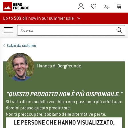
Al conto cliente
Al Ca
Alla lista promemo
Al confront
Up to 50% off now in our summer sale
Up to 50% off now in our summer sale »
Calze da ciclismo
Hannes di Bergfreunde
"QUESTO PRODOTTO NON È PIÙ DISPONIBILE."
Si tratta di un modello vecchio o non possiamo più effettuare
riordini presso questo produttore.
Non ti preoccupare, abbiamo delle alternative per te:
LE PERSONE CHE HANNO VISUALIZZATO,