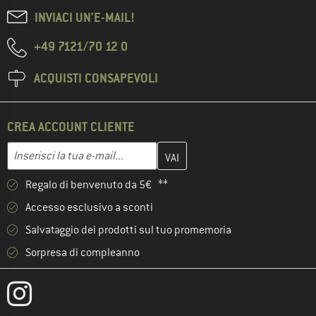
INVIACI UN'E-MAIL!
+49 7121/70 12 0
ACQUISTI CONSAPEVOLI
CREA ACCOUNT CLIENTE
Inserisci qui il tuo indirizzo e-mail e crea il tuo account cliente 
Indirizzo e-mail
Regalo di benvenuto da 5€ **
Accesso esclusivo a sconti
Salvataggio dei prodotti sul tuo promemoria
Sorpresa di compleanno