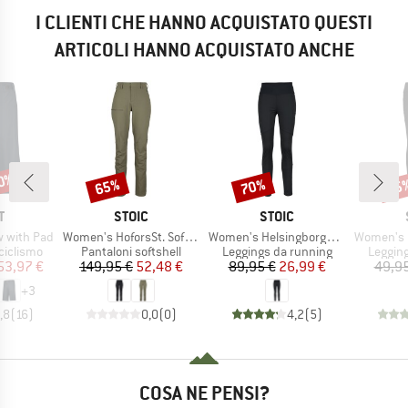
I CLIENTI CHE HANNO ACQUISTATO QUESTI
ARTICOLI HANNO ACQUISTATO ANCHE
40%
65%
70%
55
Sconto
Sconto
Scon
HIO
MARCHIO
MARCHIO
T
STOIC
STOIC
Articolo
Articolo
Articolo
ow with Pad
Women's HoforsSt. Softshell Pants
Women's HelsingborgSt. Warm Tights
Women's HelsingborgS
dotti
Gruppo di prodotti
Gruppo di prodotti
Gruppo 
ciclismo
Pantaloni softshell
Leggings da running
Leggin
ezzo
ezzo ridotto
Prezzo
Prezzo ridotto
Prezzo
Prezzo ridotto
53,97 €
149,95 €
52,48 €
89,95 €
26,99 €
49,95
+
3
,8
(
16
)
0,0
(
0
)
4,2
(
5
)
COSA NE PENSI?