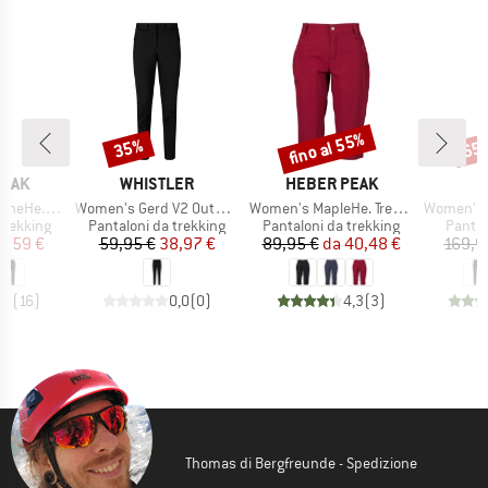
fino al 55%
35%
65
Sconto
Sconto
Scon
O
MARCHIO
MARCHIO
PEAK
WHISTLER
HEBER PEAK
Articolo
Articolo
Articolo
kking Pants
Women's Gerd V2 Outdoor Pants
Women's MapleHe. Trekking Capri Pants
Women's HoforsSt.
dotti
Gruppo di prodotti
Gruppo di prodotti
Gruppo
trekking
Pantaloni da trekking
Pantaloni da trekking
Pantal
ezzo
ezzo ridotto
Prezzo
Prezzo ridotto
Prezzo
Prezzo ridotto
3,59 €
59,95 €
38,97 €
89,95 €
da
40,48 €
169,9
,8
(
16
)
0,0
(
0
)
4,3
(
3
)
Thomas di Bergfreunde - Spedizione