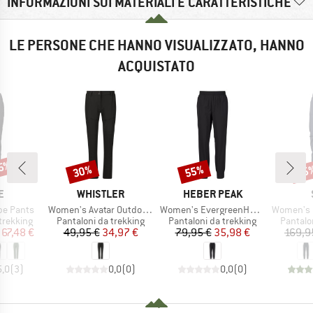
INFORMAZIONI SUI MATERIALI E CARATTERISTICHE
LE PERSONE CHE HANNO VISUALIZZATO, HANNO
ACQUISTATO
55%
30%
55%
55
Sconto
Sconto
Scon
HIO
MARCHIO
MARCHIO
E
WHISTLER
HEBER PEAK
Articolo
Articolo
Articolo
pe Pants
Women's Avatar Outdoor Pants
Women's EvergreenHe. Light Pants
Women's FalunS
dotti
Gruppo di prodotti
Gruppo di prodotti
Gruppo 
trekking
Pantaloni da trekking
Pantaloni da trekking
Pantalo
ezzo
ezzo ridotto
Prezzo
Prezzo ridotto
Prezzo
Prezzo ridotto
67,48 €
49,95 €
34,97 €
79,95 €
35,98 €
169,9
5,0
(
3
)
0,0
(
0
)
0,0
(
0
)