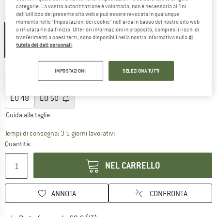
categorie. La vostra autorizzazione è volontaria, non è necessaria ai fini
dell'utilizzo del presente sito web e può essere revocata in qualunque
Colore:
Black
momento nelle "Impostazioni dei cookie" nell'area in basso del nostro sito web
o rifiutata fin dall'inizio. Ulteriori informazioni in proposito, compresi i rischi di
trasferimenti a paesi terzi, sono disponibili nella nostra informativa sulla
di
tutela dei dati personali
.
35%
Scegli la taglia:
IMPOSTAZIONI
SELEZIONA TUTTI
EU
36
EU
38
EU
40
EU
42
EU
44
EU
46
EU
48
EU
50
Guida alle taglie
Il link si apre in una casella infor
Tempi di consegna: 3-5 giorni lavorativi
Quantità:
NEL CARRELLO
ANNOTA
CONFRONTA