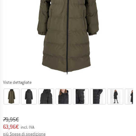
Viste dettagliate
Prezzo originale :
Prezzo:
79,95
€
63,96
€
incl. IVA
Informazioni sui costi di spedizione. Si apre in una
più Spese di spedizione