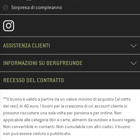
Sorpresa di compleanno
ASSISTENZA CLIENTI
INFORMAZIONI SU BERGFREUNDE
RECESSO DEL CONTRATTO
**Il buono è valido a partire da un valore minimo di acquisto (al netto
dei resi) di 40 euro. I buoni per la creazione di un account cliente si
possono riscuotere una sola volta per persona e per ordine. Non
applicabile alle categorie libri e carte, alimenti da outdoor e buoni regalo.
Non convertibile in contanti. Non cumulabile con altri codici. Il buono
non può essere ceduto o pubblicato.