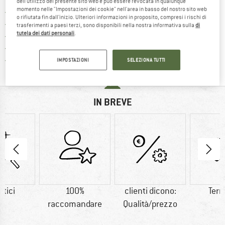
dell'utilizzo del presente sito web e può essere revocata in qualunque
momento nelle "Impostazioni dei cookie" nell'area in basso del nostro sito web
Qui trovi ulteriori informazioni sulle
Porto franco da 69 € (IT)
o rifiutata fin dall'inizio. Ulteriori informazioni in proposito, compresi i rischi di
Vai alla politica di recesso qui 
100 giorni di diritto di recesso
trasferimenti a paesi terzi, sono disponibili nella nostra informativa sulla
di
tutela dei dati personali
.
> 4.000.000 clienti soddisfatti
Tutti gli articoli in magazzino
Trovi tutte le informazioni q
Tutela consumatori Trusted Shops
IMPOSTAZIONI
SELEZIONA TUTTI
IN BREVE
etici
100%
clienti dicono:
Ter
raccomandare
Qualità/prezzo