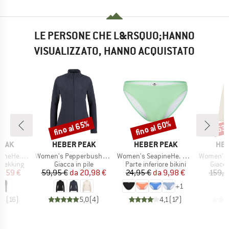
LE PERSONE CHE L&RSQUO;HANNO
VISUALIZZATO, HANNO ACQUISTATO
fino al 65%
fino al 60%
53
Sconto
Sconto
Scon
O
MARCHIO
MARCHIO
MAR
PEAK
HEBER PEAK
HEBER PEAK
HEB
Articolo
Articolo
Articolo
kking Pants
Women's PepperbushHe. Fleece Jacket
Women's SeapineHe. Bikini Pant
Women's Pinedro
dotti
Gruppo di prodotti
Gruppo di prodotti
Gruppo
trekking
Giacca in pile
Parte inferiore bikini
Giacca
ezzo
ezzo ridotto
Prezzo
Prezzo ridotto
Prezzo
Prezzo ridotto
3,59 €
59,95 €
da
20,98 €
24,95 €
da
9,98 €
159,9
+
1
,8
(
16
)
5,0
(
4
)
4,1
(
17
)