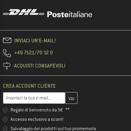
INVIACI UN'E-MAIL!
+49 7121/70 12 0
ACQUISTI CONSAPEVOLI
CREA ACCOUNT CLIENTE
Inserisci qui il tuo indirizzo e-mail e crea il tuo account cliente 
Indirizzo e-mail
Regalo di benvenuto da 5€ **
Accesso esclusivo a sconti
Salvataggio dei prodotti sul tuo promemoria