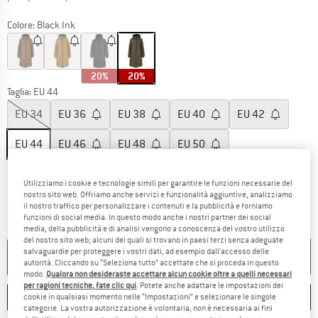
Colore:
Black Ink
20%
20%
Taglia: EU
44
EU
34
EU
36
EU
38
EU
40
EU
42
EU
44
EU
46
EU
48
EU
50
Guida alle taglie
Utilizziamo i cookie e tecnologie simili per garantire le funzioni necessarie del
Il link si apre in una casella infor
Tempi di consegna: 3-5 giorni lavorativi
nostro sito web. Offriamo anche servizi e funzionalità aggiuntive, analizziamo
il nostro traffico per personalizzare i contenuti e la pubblicità e forniamo
Soltanto uno in magazzino!
funzioni di social media. In questo modo anche i nostri partner dei social
Quantità:
media, della pubblicità e di analisi vengono a conoscenza del vostro utilizzo
del nostro sito web; alcuni dei quali si trovano in paesi terzi senza adeguate
salvaguardie per proteggere i vostri dati, ad esempio dall'accesso delle
NEL CARRELLO
autorità. Cliccando su “Seleziona tutto” accettate che si proceda in questo
modo.
Qualora non desideraste accettare alcun cookie oltre a quelli necessari
per ragioni tecniche, fate clic qui
. Potete anche adattare le impostazioni dei
ANNOTA
CONFRONTA
cookie in qualsiasi momento nelle “Impostazioni” e selezionare le singole
categorie. La vostra autorizzazione è volontaria, non è necessaria ai fini