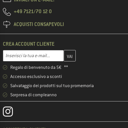
+49 7121/70 12 0
ACQUISTI CONSAPEVOLI
CREA ACCOUNT CLIENTE
Inserisci qui il tuo indirizzo e-mail e crea il tuo account cliente 
Indirizzo e-mail
Regalo di benvenuto da 5€ **
Accesso esclusivo a sconti
Salvataggio dei prodotti sul tuo promemoria
Sorpresa di compleanno