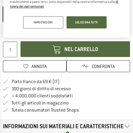
trasferimenti a paesi terzi, sono disponibili nella nostra informativa sulla
di
Colore:
Red
tutela dei dati personali
.
IMPOSTAZIONI
SELEZIONA TUTTI
Il link si apre in una casella infor
Tempi di consegna: 3-5 giorni lavorativi
Quantità:
NEL CARRELLO
ANNOTA
CONFRONTA
Qui trovi ulteriori informazioni sulle
Porto franco da 69 € (IT)
Vai alla politica di recesso qui 
100 giorni di diritto di recesso
> 4.000.000 clienti soddisfatti
Tutti gli articoli in magazzino
Trovi tutte le informazioni q
Tutela consumatori Trusted Shops
INFORMAZIONI SUI MATERIALI E CARATTERISTICHE