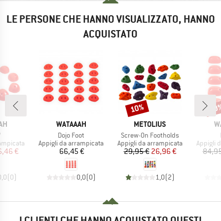
LE PERSONE CHE HANNO VISUALIZZATO, HANNO
ACQUISTATO
10%
10
Sconto
Scon
IO
MARCHIO
MARCHIO
M
AH
WATAAAH
METOLIUS
W
lo
Articolo
Articolo
7
Dojo Foot
Screw-On Footholds
dotti
Gruppo di prodotti
Gruppo di prodotti
Gruppo d
rampicata
Appigli da arrampicata
Appigli da arrampicata
Appigli 
ezzo
ezzo ridotto
Prezzo
Prezzo
Prezzo ridotto
6,46 €
66,45 €
29,95 €
26,96 €
84,95
0,0
(
0
)
0,0
(
0
)
1,0
(
2
)
I CLIENTI CHE HANNO ACQUISTATO QUESTI