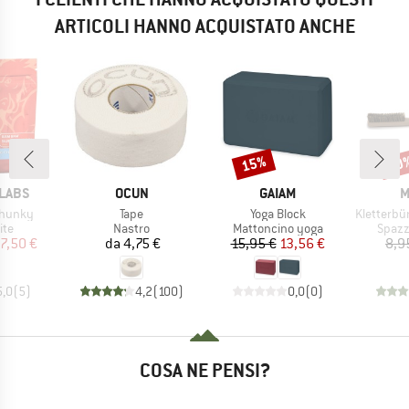
ARTICOLI HANNO ACQUISTATO ANCHE
15%
20
Sconto
Scon
MARCHIO
MARCHIO
M
 LABS
OCUN
GAIAM
M
Articolo
Articolo
Articolo
hunky
Tape
Yoga Block
Kletterbür
di prodotti
Gruppo di prodotti
Gruppo di prodotti
Grupp
ite
Nastro
Mattoncino yoga
Spazz
ezzo
ezzo ridotto
Prezzo
Prezzo
Prezzo ridotto
7,50 €
da
4,75 €
15,95 €
13,56 €
8,9
5,0
(
5
)
4,2
(
100
)
0,0
(
0
)
COSA NE PENSI?