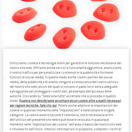
Utilizziamo i cookie e tecnologie simili per garantire le funzioni necessarie del
nostro sito web. Offriamo anche servizi e funzionalità aggiuntive, analizziamo
il nostro traffico per personalizzare i contenuti e la pubblicità e forniamo
funzioni di social media. In questo modo anche i nostri partner dei social
Viste dettagliate
media, della pubblicità e di analisi vengono a conoscenza del vostro utilizzo
del nostro sito web; alcuni dei quali si trovano in paesi terzi senza adeguate
salvaguardie per proteggere i vostri dati, ad esempio dall'accesso delle
autorità. Cliccando su “Seleziona tutto” accettate che si proceda in questo
modo.
Qualora non desideraste accettare alcun cookie oltre a quelli necessari
per ragioni tecniche, fate clic qui
. Potete anche adattare le impostazioni dei
cookie in qualsiasi momento nelle “Impostazioni” e selezionare le singole
categorie. La vostra autorizzazione è volontaria, non è necessaria ai fini
Prezzo:
42,70
€
incl. IVA
dell'utilizzo del presente sito web e può essere revocata in qualunque
Informazioni sui costi di spedizione. Si apre in una
più Spese di spedizione
momento nelle "Impostazioni dei cookie" nell'area in basso del nostro sito web
o rifiutata fin dall'inizio. Ulteriori informazioni in proposito, compresi i rischi di