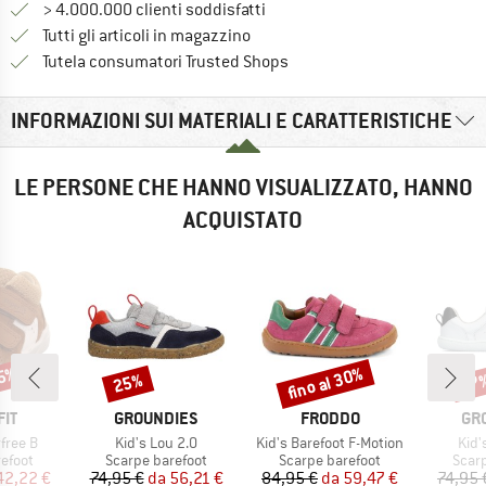
> 4.000.000 clienti soddisfatti
Tutti gli articoli in magazzino
Trovi tutte le informazioni q
Tutela consumatori Trusted Shops
INFORMAZIONI SUI MATERIALI E CARATTERISTICHE
LE PERSONE CHE HANNO VISUALIZZATO, HANNO
ACQUISTATO
35%
fino al 30%
25%
37
Sconto
Sconto
Scon
IO
MARCHIO
MARCHIO
MA
IT
GROUNDIES
FRODDO
GR
Articolo
Articolo
Arti
free B
Kid's Lou 2.0
Kid's Barefoot F-Motion
Kid'
prodotti
Gruppo di prodotti
Gruppo di prodotti
Grupp
efoot
Scarpe barefoot
Scarpe barefoot
Scar
ezzo
ezzo ridotto
Prezzo
Prezzo ridotto
Prezzo
Prezzo ridotto
42,22 €
74,95 €
da
56,21 €
84,95 €
da
59,47 €
74,95 