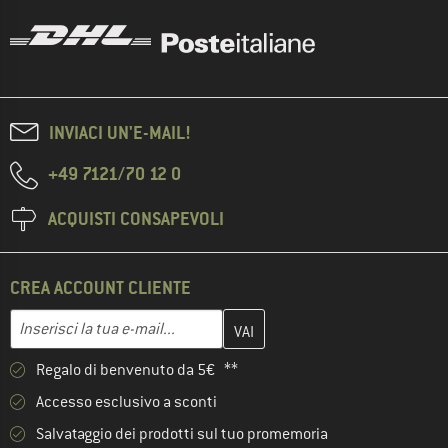
INVIACI UN'E-MAIL!
+49 7121/70 12 0
ACQUISTI CONSAPEVOLI
CREA ACCOUNT CLIENTE
Inserisci qui il tuo indirizzo e-mail e crea il tuo account cliente 
Inserisci la tua e-mail...
Regalo di benvenuto da 5€ **
Accesso esclusivo a sconti
Salvataggio dei prodotti sul tuo promemoria