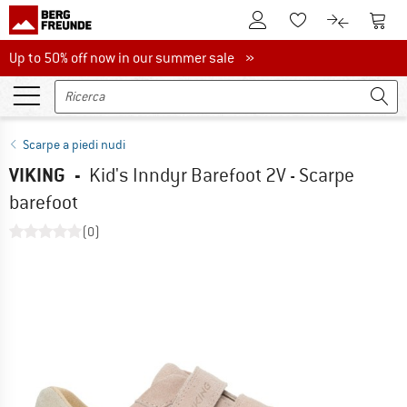
Al conto cliente
Al Ca
Alla lista promemo
Al confront
Up to 50% off now in our summer sale
Up to 50% off now in our summer sale »
Scarpe a piedi nudi
VIKING
-
Kid's Inndyr Barefoot 2V - Scarpe
barefoot
(0)