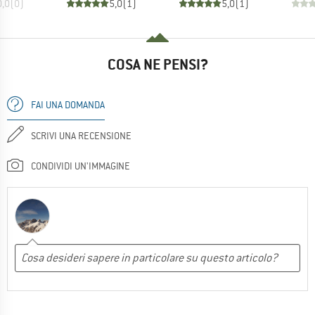
0,0
(
0
)
5,0
(
1
)
5,0
(
1
)
COSA NE PENSI?
FAI UNA DOMANDA
SCRIVI UNA RECENSIONE
CONDIVIDI UN'IMMAGINE