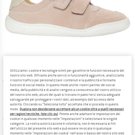
Utilizziamo i cookie e tecnologie simili per garantire le funzioni necessarie del
nostro sito web. Offriamo anche servizi e funzionalità aggiuntive, analizziamo
il nostro traffico per personalizzare i contenuti e la pubblicità e forniamo
Viste dettagliate
funzioni di social media. In questo modo anche i nostri partner dei social
media, della pubblicità e di analisi vengono a conoscenza del vostro utilizzo
del nostro sito web; alcuni dei quali si trovano in paesi terzi senza adeguate
salvaguardie per proteggere i vostri dati, ad esempio dall'accesso delle
autorità. Cliccando su “Seleziona tutto” accettate che si proceda in questo
modo.
Qualora non desideraste accettare alcun cookie oltre a quelli necessari
per ragioni tecniche, fate clic qui
. Potete anche adattare le impostazioni dei
Prezzo originale :
Prezzo:
94,95
€
cookie in qualsiasi momento nelle “Impostazioni” e selezionare le singole
categorie. La vostra autorizzazione è volontaria, non è necessaria ai fini
56,97
€
incl. IVA
dell'utilizzo del presente sito web e può essere revocata in qualunque
Informazioni sui costi di spedizione. Si apre in una
più Spese di spedizione
momento nelle "Impostazioni dei cookie" nell'area in basso del nostro sito web