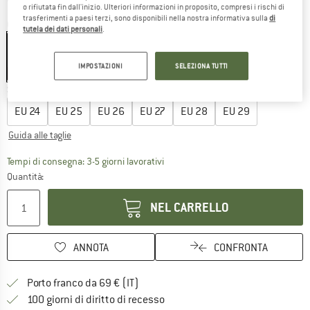
o rifiutata fin dall'inizio. Ulteriori informazioni in proposito, compresi i rischi di
trasferimenti a paesi terzi, sono disponibili nella nostra informativa sulla
di
Colore:
Light Pink
tutela dei dati personali
.
IMPOSTAZIONI
SELEZIONA TUTTI
40%
40%
Scegli la taglia:
EU
24
EU
25
EU
26
EU
27
EU
28
EU
29
Guida alle taglie
Il link si apre in una casella infor
Tempi di consegna: 3-5 giorni lavorativi
Quantità:
NEL CARRELLO
ANNOTA
CONFRONTA
Qui trovi ulteriori informazioni sulle
Porto franco da 69 € (IT)
Vai alla politica di recesso qui 
100 giorni di diritto di recesso