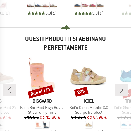
0,0
(
0
)
5,0
(
1
)
5,0
(
1
)
QUESTI PRODOTTI SI ABBINANO
PERFETTAMENTE
fin
fino al 17%
20%
Sconto
Sconto
Scon
HIO
MARCHIO
MARCHIO
MA
G
BISGAARD
KOEL
TR
Articolo
Articolo
Articolo
arefoot 2V
Kid's Barefoot High Rubber
Kid's Denis Metalic 3.0
Kid's Skande
prodotti
Gruppo di prodotti
Gruppo di prodotti
Grupp
efoot
Stivali di gomma
Scarpe barefoot
Scar
ezzo
ezzo ridotto
Prezzo
Prezzo ridotto
Prezzo
Prezzo ridotto
6,97 €
54,95 €
da
41,80 €
84,95 €
da
67,96 €
54,95 