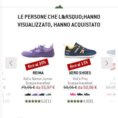
LE PERSONE CHE L&RSQUO;HANNO
VISUALIZZATO, HANNO ACQUISTATO
fino al 30%
fino al 15%
fin
Sconto
Sconto
Scon
IO
MARCHIO
MARCHIO
ER
REIMA
XERO SHOES
Articolo
Articolo
Art
teel
Kid's Telmin Junior
Kid's Prio
Kid
di prodotti
Gruppo di prodotti
Gruppo di prodotti
Grupp
ia
Scarpe barefoot
Scarpe barefoot
Scar
ezzo
Prezzo
Prezzo ridotto
Prezzo
Prezzo ridotto
0 €
79,95 €
da
55,97 €
59,95 €
da
50,96 €
69,95 
+
6
,9
(
13
)
5,0
(
1
)
4,9
(
8
)