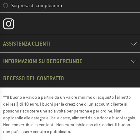
Sorpresa di compleanno
ASSISTENZA CLIENTI
INFORMAZIONI SU BERGFREUNDE
RECESSO DEL CONTRATTO
**Il buono è valido a partire da un valore minimo di acquisto (al netto
dei resi) di 40 euro. I buoni per la creazione di un account cliente si
possono riscuotere una sola volta per persona e per ordine. Non
applicabile alle categorie libri e carte, alimenti da outdoor e buoni regalo.
Non convertibile in contanti. Non cumulabile con altri codici. Il buono
non può essere ceduto o pubblicato.