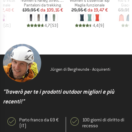
Articolo
Articolo
Articolo
so Tricot
Women's Farley Stretch Zip Off T-Zip Pants II
Women's Essential Top
Kid's Tu
rodotti
Gruppo di prodotti
Gruppo di prodotti
Gruppo
ionale
Pantaloni da trekking
Maglia funzionale
Giacca
ezzo
ezzo ridotto
Prezzo
Prezzo ridotto
Prezzo
Prezzo ridotto
22,48 €
139,95 €
da
109,16 €
29,95 €
da
19,47 €
69,95 
,0
(
21
)
4,7
(
53
)
4,4
(
9
)
Jürgen di Bergfreunde - Acquirenti
"Troverò per te i prodotti outdoor migliori e più
recenti!"
Porto franco da 69 €
100 giorni di diritto di
(IT)
recesso