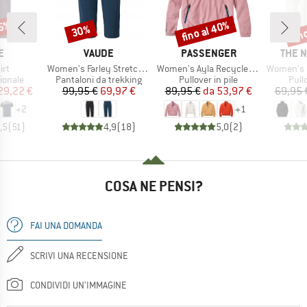
35%
fino al 40%
fin
30%
Sconto
Sconto
Scon
HIO
MARCHIO
MARCHIO
MARC
E
VAUDE
PASSENGER
THE 
Articolo
Articolo
Articolo
irt
Women's Farley Stretch Capri III
Women's Ayla Recycled Micro Polartec Fleece
Women's Glacier 
rodotti
Gruppo di prodotti
Gruppo di prodotti
Grup
ionale
Pantaloni da trekking
Pullover in pile
Pullo
ezzo
ezzo ridotto
Prezzo
Prezzo ridotto
Prezzo
Prezzo ridotto
29,22 €
99,95 €
69,97 €
89,95 €
da
53,97 €
69,95 
+
2
+
1
,5
(
51
)
4,9
(
18
)
5,0
(
2
)
COSA NE PENSI?
FAI UNA DOMANDA
SCRIVI UNA RECENSIONE
CONDIVIDI UN'IMMAGINE