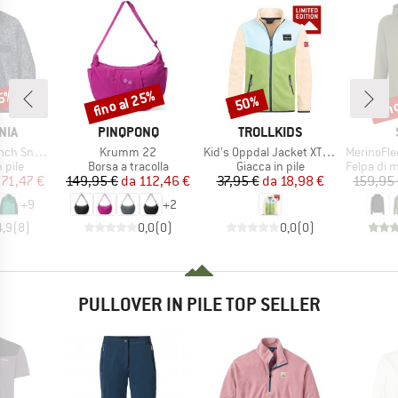
45%
fino al 25%
fin
50%
Sconto
Sconto
Scon
O
MARCHIO
MARCHIO
NIA
PINQPONQ
TROLLKIDS
Articolo
Articolo
Articolo
nap-T P/O
Krumm 22
Kid's Oppdal Jacket XT Exclusive
MerinoFleece240
 prodotti
Gruppo di prodotti
Gruppo di prodotti
Gruppo di
n pile
Borsa a tracolla
Giacca in pile
Felpa di mer
ezzo
ezzo ridotto
Prezzo
Prezzo ridotto
Prezzo
Prezzo ridotto
71,47 €
149,95 €
da
112,46 €
37,95 €
da
18,98 €
159,95
+
9
+
2
4,9
(
8
)
0,0
(
0
)
0,0
(
0
)
PULLOVER IN PILE TOP SELLER