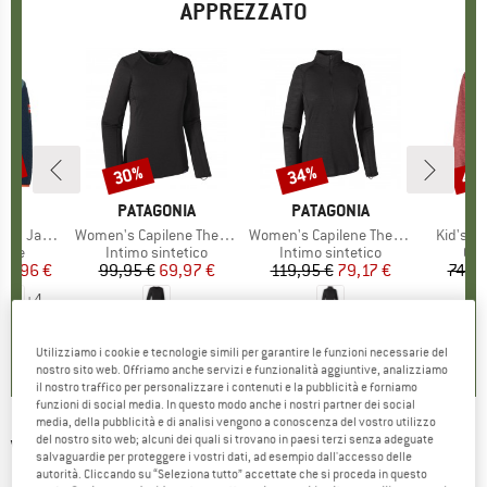
APPREZZATO
20%
30%
34%
40
Sconto
Sconto
Scon
O
IDS
MARCHIO
PATAGONIA
MARCHIO
PATAGONIA
d Jacket
Articolo
Women's Capilene Thermal Weight Crew
Articolo
Women's Capilene Thermal Weight Zip Neck
Articolo
Kid's K
 prodotti
 pile
Gruppo di prodotti
Intimo sintetico
Gruppo di prodotti
Intimo sintetico
Gru
Giac
ezzo
ezzo ridotto
39,96 €
99,95 €
Prezzo
Prezzo ridotto
69,97 €
119,95 €
Prezzo
Prezzo ridotto
79,17 €
74,95
+
4
5,0
(
4
)
5,0
(
1
)
5,0
(
2
)
Utilizziamo i cookie e tecnologie simili per garantire le funzioni necessarie del
nostro sito web. Offriamo anche servizi e funzionalità aggiuntive, analizziamo
il nostro traffico per personalizzare i contenuti e la pubblicità e forniamo
funzioni di social media. In questo modo anche i nostri partner dei social
media, della pubblicità e di analisi vengono a conoscenza del vostro utilizzo
del nostro sito web; alcuni dei quali si trovano in paesi terzi senza adeguate
VAUDE
-
Women's Rosemoor Fleece Halfzip -
salvaguardie per proteggere i vostri dati, ad esempio dall'accesso delle
autorità. Cliccando su “Seleziona tutto” accettate che si proceda in questo
Pullover in pile