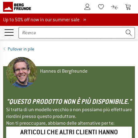
Al conto cliente
Al Ca
Alla lista promemo
Al confront
Up to 50% off now in our summer sale
Up to 50% off now in our summer sale »
Pullover in pile
Hannes di Bergfreunde
"QUESTO PRODOTTO NON È PIÙ DISPONIBILE."
Si tratta di un modello vecchio o non possiamo più effettuare
riordini presso questo produttore.
Non ti preoccupare, abbiamo delle alternative per te:
ARTICOLI CHE ALTRI CLIENTI HANNO