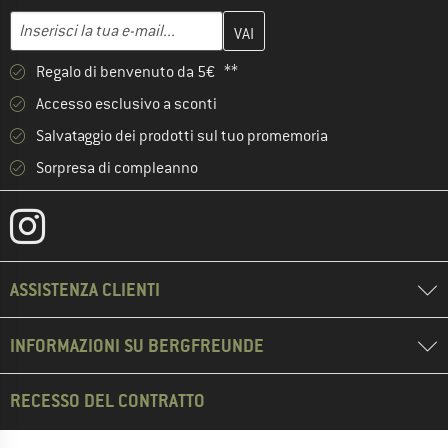
Inserisci qui il tuo indirizzo e-mail e crea il tuo account cliente 
Indirizzo e-mail
Regalo di benvenuto da 5€ **
Accesso esclusivo a sconti
Salvataggio dei prodotti sul tuo promemoria
Sorpresa di compleanno
ASSISTENZA CLIENTI
INFORMAZIONI SU BERGFREUNDE
RECESSO DEL CONTRATTO