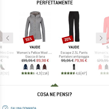
PERFETTAMENTE
fin
55%
20%
Sconto
Sconto
Scon
HIO
MARCHIO
MARCHIO
M
JI
VAUDE
VAUDE
S
Articolo
Articolo
Articolo
 Mini-Crew
Women's Pellice Wool Jacket
Escape 2.5L Pants
Women's Agner Hybrid
rodotti
Gruppo di prodotti
Gruppo di prodotti
Gru
ekking
Giacca di lana
Pantaloni antipioggia
Giac
ezzo
Prezzo
Prezzo ridotto
Prezzo
Prezzo ridotto
 €
199,95 €
89,98 €
99,95 €
79,96 €
129,95
,8
(
32
)
4,3
(
114
)
4,6
(
47
)
COSA NE PENSI?
FAI UNA DOMANDA