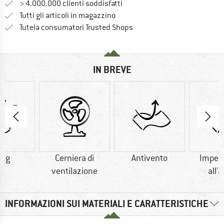
> 4.000.000 clienti soddisfatti
Tutti gli articoli in magazzino
Trovi tutte le informazioni q
Tutela consumatori Trusted Shops
IN BREVE
5 g
Cerniera di
Antivento
Imper
ventilazione
all'
INFORMAZIONI SUI MATERIALI E CARATTERISTICHE