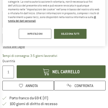
categorie. La vostra autorizzazione è volontaria, non è necessaria ai fini
dell'utilizzo del presente sito web e può essere revocata in qualunque
Colore:
Black
momento nelle "Impostazioni dei cookie" nell'area in basso del nostro sito web
o rifiutata fin dall'inizio. Ulteriori informazioni in proposito, compresi i rischi di
trasferimenti a paesi terzi, sono disponibili nella nostra informativa sulla
di
tutela dei dati personali
.
20%
22%
Scegli la taglia:
IMPOSTAZIONI
SELEZIONA TUTTI
EU
34
EU
36
EU
38
EU
40
EU
42
EU
44
Guida alle taglie
Il link si apre in una casella infor
Tempi di consegna: 3-5 giorni lavorativi
Quantità:
NEL CARRELLO
ANNOTA
CONFRONTA
Qui trovi ulteriori informazioni sulle
Porto franco da 69 € (IT)
Vai alla politica di recesso qui 
100 giorni di diritto di recesso