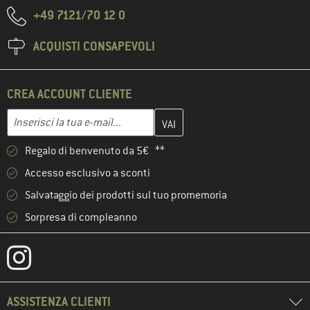
+49 7121/70 12 0
ACQUISTI CONSAPEVOLI
CREA ACCOUNT CLIENTE
Inserisci qui il tuo indirizzo e-mail e crea il tuo account cliente 
Indirizzo e-mail
Regalo di benvenuto da 5€ **
Accesso esclusivo a sconti
Salvataggio dei prodotti sul tuo promemoria
Sorpresa di compleanno
ASSISTENZA CLIENTI