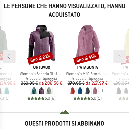
LE PERSONE CHE HANNO VISUALIZZATO, HANNO
ACQUISTATO
25%
fino al 22%
fino al 40%
fin
Sconto
Sconto
Scon
HIO
MARCHIO
MARCHIO
MA
E
ORTOVOX
PATAGONIA
PA
Articolo
Articolo
Articolo
na Jacket
Women's Seceda 3L Jacket
Women's M10 Storm Jacket
Women's Torre
rodotti
Gruppo di prodotti
Gruppo di prodotti
Gruppo
pioggia
Giacca antipioggia
Giacca antipioggia
Giacca
ezzo
ezzo ridotto
Prezzo
Prezzo ridotto
Prezzo
Prezzo ridotto
134,96 €
369,95 €
da
288,56 €
379,95 €
da
227,97 €
199,95 
+
1
5,0
(
1
)
5,0
(
6
)
5,0
(
1
)
QUESTI PRODOTTI SI ABBINANO