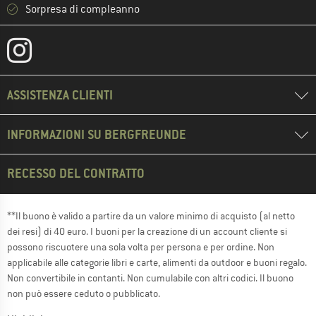
Sorpresa di compleanno
ASSISTENZA CLIENTI
INFORMAZIONI SU BERGFREUNDE
RECESSO DEL CONTRATTO
**Il buono è valido a partire da un valore minimo di acquisto (al netto
dei resi) di 40 euro. I buoni per la creazione di un account cliente si
possono riscuotere una sola volta per persona e per ordine. Non
applicabile alle categorie libri e carte, alimenti da outdoor e buoni regalo.
Non convertibile in contanti. Non cumulabile con altri codici. Il buono
non può essere ceduto o pubblicato.