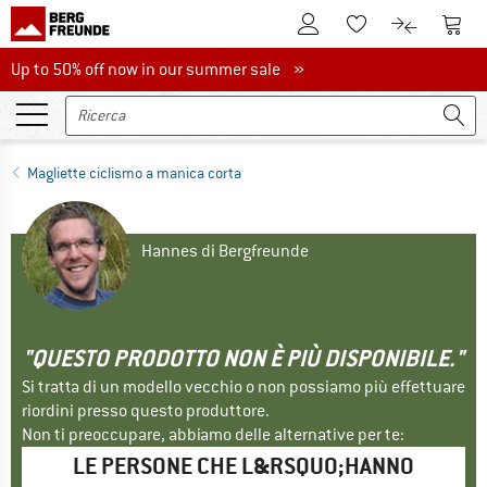
Al conto cliente
Al Ca
Alla lista promemo
Al confront
Up to 50% off now in our summer sale
Up to 50% off now in our summer sale »
Magliette ciclismo a manica corta
Hannes di Bergfreunde
"QUESTO PRODOTTO NON È PIÙ DISPONIBILE."
Si tratta di un modello vecchio o non possiamo più effettuare
riordini presso questo produttore.
Non ti preoccupare, abbiamo delle alternative per te:
LE PERSONE CHE L&RSQUO;HANNO