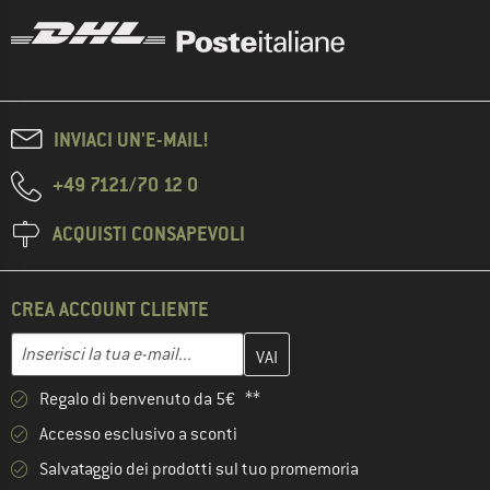
INVIACI UN'E-MAIL!
+49 7121/70 12 0
ACQUISTI CONSAPEVOLI
CREA ACCOUNT CLIENTE
Inserisci qui il tuo indirizzo e-mail e crea il tuo account cliente 
Indirizzo e-mail
Regalo di benvenuto da 5€ **
Accesso esclusivo a sconti
Salvataggio dei prodotti sul tuo promemoria