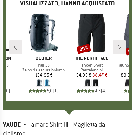
VISUALIZZATO, HANNO ACQUISTATO
fin
30%
Sconto
Scon
FSKIN
MARCHIO
DEUTER
MARCHIO
THE NORTH FACE
ite 28
Articolo
Trail 18
Articolo
Tanken Short
Articolo
FalunSt. T
 di prodotti
to
Gruppo di prodotti
Zaino da escursionismo
Gruppo di prodotti
Pantaloncini
Gru
Pan
5 €
ezzo
134,95 €
Prezzo
54,95 €
Prezzo
Prezzo ridotto
38,47 €
89,95 
0,0
(
0
)
5,0
(
1
)
4,8
(
4
)
VAUDE
-
Tamaro Shirt III - Maglietta da
ciclismo