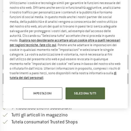
Utilizziamo i cookie e tecnologie simili per garantire le funzioni necessarie del
nostro sito web. Offriamo anche servizi e funzionalità aggiuntive, analizziamo
Viste dettagliate
il nostro traffico per personalizzare i contenuti e la pubblicità e forniamo
funzioni di social media. In questo modo anche i nostri partner dei social
media, della pubblicità e di analisi vengono a conoscenza del vostro utilizzo
del nostro sito web; alcuni dei quali si trovano in paesi terzi senza adeguate
salvaguardie per proteggere i vostri dati, ad esempio dall'accesso delle
autorità. Cliccando su “Seleziona tutto” accettate che si proceda in questo
modo.
Qualora non desideraste accettare alcun cookie oltre a quelli necessari
per ragioni tecniche, fate clic qui
. Potete anche adattare le impostazioni dei
cookie in qualsiasi momento nelle “Impostazioni” e selezionare le singole
categorie. La vostra autorizzazione è volontaria, non è necessaria ai fini
dell'utilizzo del presente sito web e può essere revocata in qualunque
NON PIÙ DISPONIBILE
momento nelle "Impostazioni dei cookie" nell'area in basso del nostro sito web
o rifiutata fin dall'inizio. Ulteriori informazioni in proposito, compresi i rischi di
trasferimenti a paesi terzi, sono disponibili nella nostra informativa sulla
di
tutela dei dati personali
.
ANNOTA
CONFRONTA
Qui trovi ulteriori informazioni sulle
Porto franco da 69 € (IT)
IMPOSTAZIONI
SELEZIONA TUTTI
Vai alla politica di recesso qui 
100 giorni di diritto di recesso
> 4.000.000 clienti soddisfatti
Tutti gli articoli in magazzino
Trovi tutte le informazioni q
Tutela consumatori Trusted Shops