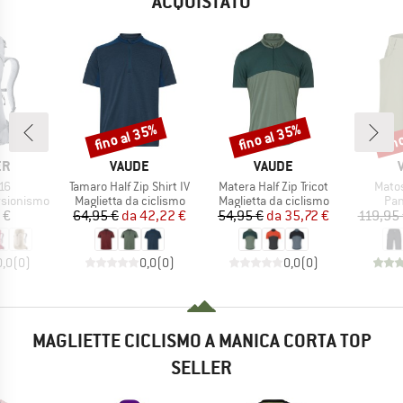
ACQUISTATO
fino al 35%
fino al 35%
fin
Sconto
Sconto
Scon
IO
MARCHIO
MARCHIO
ER
VAUDE
VAUDE
Articolo
Articolo
Artico
 16
Tamaro Half Zip Shirt IV
Matera Half Zip Tricot
Matos
otti
Gruppo di prodotti
Gruppo di prodotti
Gru
rsionismo
Maglietta da ciclismo
Maglietta da ciclismo
Pan
ezzo
Prezzo
Prezzo ridotto
Prezzo
Prezzo ridotto
 €
64,95 €
da
42,22 €
54,95 €
da
35,72 €
119,95
0,0
(
0
)
0,0
(
0
)
0,0
(
0
)
MAGLIETTE CICLISMO A MANICA CORTA TOP
SELLER