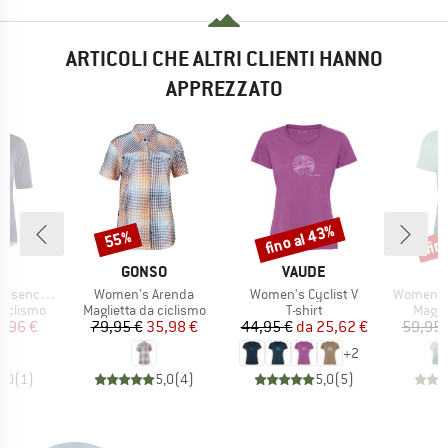
ARTICOLI CHE ALTRI CLIENTI HANNO
APPREZZATO
fino al 43%
fin
55%
Sconto
Sconto
Scon
HIO
MARCHIO
MARCHIO
T
GONSO
VAUDE
Articolo
Articolo
Articolo
ce Jersey
Women's Arenda
Women's Cyclist V
Women's 
odotti
Gruppo di prodotti
Gruppo di prodotti
Grupp
ciclismo
Maglietta da ciclismo
T-shirt
Magli
ezzo
ezzo ridotto
Prezzo
Prezzo ridotto
Prezzo
Prezzo ridotto
3,96 €
79,95 €
35,98 €
44,95 €
da
25,62 €
59,95 
+
2
5,0
(
1
)
5,0
(
4
)
5,0
(
5
)