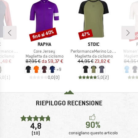
fino al 40%
fin
47%
Sconto
Sconto
Scon
HIO
MARCHIO
MARCHIO
C
RAPHA
STOIC
Articolo
Articolo
Articolo
enSt. MTB 3/4 Tee
Core Jersey
PerformanceMerino LofsdalenSt. MTB S/S
Women's
odotti
Gruppo di prodotti
Gruppo di prodotti
Gruppo 
ciclismo
Maglietta da ciclismo
Maglietta da ciclismo
Magliet
ezzo
ezzo ridotto
Prezzo
Prezzo ridotto
Prezzo
Prezzo ridotto
1,48 €
87,95 €
da
59,37 €
44,95 €
23,82 €
84,95 
+
9
5,0
(
1
)
0,0
(
0
)
5,0
(
2
)
RIEPILOGO RECENSIONE
90%
4,8
(10)
consigliano questo articolo