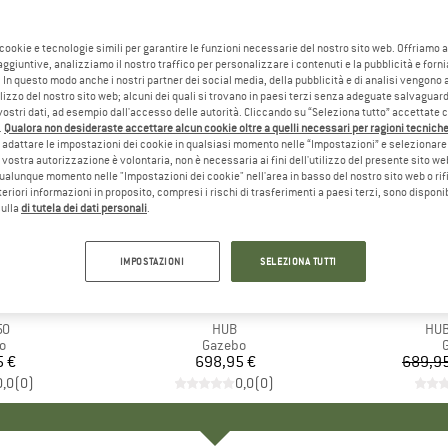
 cookie e tecnologie simili per garantire le funzioni necessarie del nostro sito web. Offriamo 
aggiuntive, analizziamo il nostro traffico per personalizzare i contenuti e la pubblicità e forn
 In questo modo anche i nostri partner dei social media, della pubblicità e di analisi vengon
ilizzo del nostro sito web; alcuni dei quali si trovano in paesi terzi senza adeguate salvaguard
vostri dati, ad esempio dall'accesso delle autorità. Cliccando su “Seleziona tutto” accettate 
.
Qualora non desideraste accettare alcun cookie oltre a quelli necessari per ragioni tecniche,
adattare le impostazioni dei cookie in qualsiasi momento nelle “Impostazioni” e selezionare 
 vostra autorizzazione è volontaria, non è necessaria ai fini dell'utilizzo del presente sito w
ualunque momento nelle "Impostazioni dei cookie" nell'area in basso del nostro sito web o rifi
lteriori informazioni in proposito, compresi i rischi di trasferimenti a paesi terzi, sono disponib
sulla
di tutela dei dati personali
.
10%
Sconto
IMPOSTAZIONI
SELEZIONA TUTTI
HIO
A
MARCHIO
DOMETIC
M
D
o
50
Articolo
HUB
Arti
HUB
 di prodotti
o
Gruppo di prodotti
Gazebo
5 €
ezzo
698,95 €
Prezzo
689,95
0,0
(
0
)
0,0
(
0
)