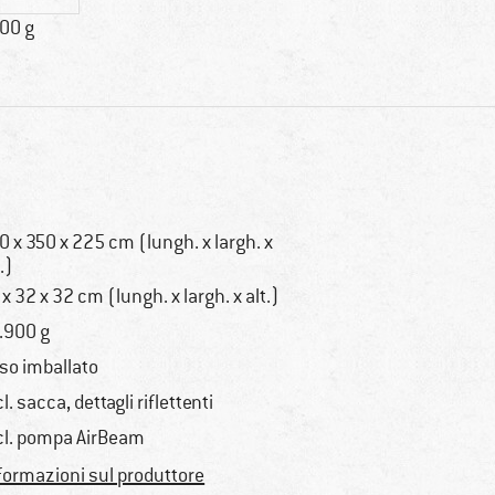
00 g
0 x 350 x 225 cm (lungh. x largh. x
.)
 x 32 x 32 cm (lungh. x largh. x alt.)
.900 g
so imballato
cl. sacca, dettagli riflettenti
cl. pompa AirBeam
formazioni sul produttore