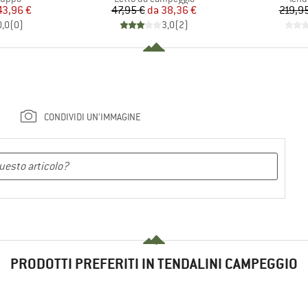
ezzo
ezzo ridotto
Prezzo
Prezzo ridotto
43,96 €
47,95 €
da
38,36 €
219,9
0,0
(
0
)
3,0
(
2
)
CONDIVIDI UN'IMMAGINE
PRODOTTI PREFERITI IN TENDALINI CAMPEGGIO