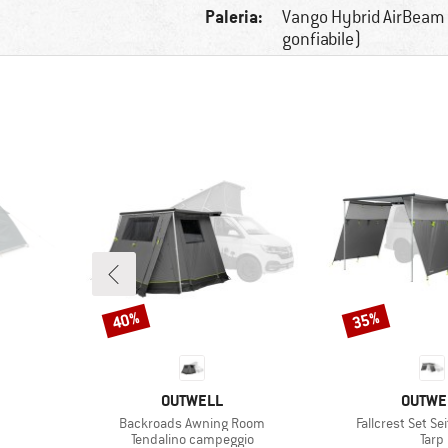
Paleria:
Vango Hybrid AirBeam
gonfiabile)
40%
35%
Sconto
Sconto
MARCHIO
MARCH
OUTWELL
OUTWE
Articolo
Articolo
Backroads Awning Room
Fallcrest Set S
tti
Gruppo di prodotti
Grup
Tendalino campeggio
Tarp