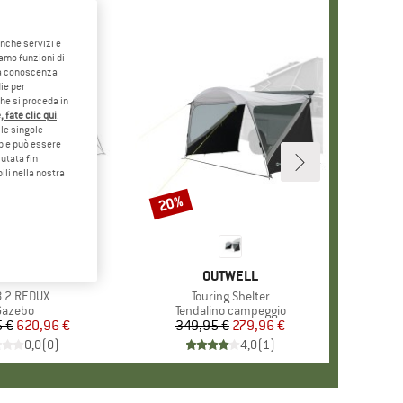
anche servizi e
iamo funzioni di
o a conoscenza
ie per
che si proceda in
 fate clic qui
.
le singole
eb e può essere
utata fin
ili nella nostra
20%
Sconto
ARCHIO
OMETIC
MARCHIO
OUTWELL
colo
 2 REDUX
Articolo
Touring Shelter
Gruppo di prodotti
Gazebo
Gruppo di prodotti
Tendalino campeggio
 €
Prezzo
Prezzo ridotto
620,96 €
349,95 €
Prezzo
Prezzo ridotto
279,96 €
0,0
(
0
)
4,0
(
1
)