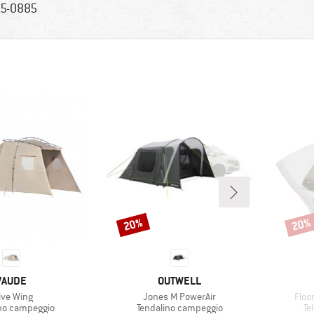
5-0885
20%
20%
Sconto
Scont
MARCHIO
MARCHIO
VAUDE
OUTWELL
ticolo
Articolo
Artic
ive Wing
Jones M PowerAir
Floo
di prodotti
Gruppo di prodotti
Gr
no campeggio
Tendalino campeggio
Te