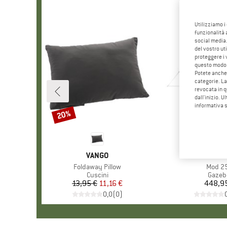
Utilizziamo i
funzionalità 
social media.
del vostro ut
proteggere i 
questo modo
Potete anche 
categorie. La
revocata in q
dall'inizio. U
informativa 
20%
Sconto
MARCHIO
VANGO
MARC
KAMP
Articolo
Foldaway Pillow
Articol
Mod 2
Gruppo di prodotti
Cuscini
Gruppo
Gazeb
13,95 €
Prezzo
Prezzo ridotto
11,16 €
448,9
Pr
0,0
(
0
)