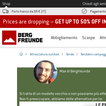
Allo
Shop
Chiedi agli am
Porto franco da 69 € (IT)
Pagamento
Up to 50% off now in our summer sale
Abbigliamento
Scarpe
Att
pagina iniziale
/
Attrezzatura outdoor
/
Tende
/
Tendalini campegg
Max di Bergfreunde
Si tratta di un modello vecchio o non possiamo più eff
Non ti preoccupare, abbiamo delle alternative per te:
LE P