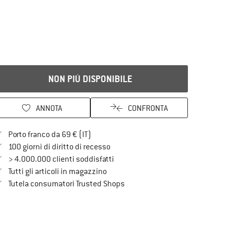
NON PIÙ DISPONIBILE
ANNOTA
CONFRONTA
Qui trovi ulteriori informazioni sulle spe
Porto franco da 69 € (IT)
Vai alla politica di recesso qui Si a
100 giorni di diritto di recesso
> 4.000.000 clienti soddisfatti
Tutti gli articoli in magazzino
Trovi tutte le informazioni qui!
Tutela consumatori Trusted Shops