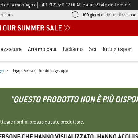
Chiamaci al numero
ici della montagna
|
+49 7121/70 12 0
FAQ e Aiuto
Stato dell’ordine
Qui trovi le informazioni di pagamento! Si apre in una casella informa
V
 sicuro
100 giorni di diritto di recesso
rezzatura
Arrampicata
Ciclismo
Sci
Tutti gli sport
io
/
Trigon Airhub - Tende di gruppo
"QUESTO PRODOTTO NON È PIÙ DISPON
ettuare riordini presso questo produttore.
ERSONE CHE HANNO VISUALIZZATO, HANNO ACQUI