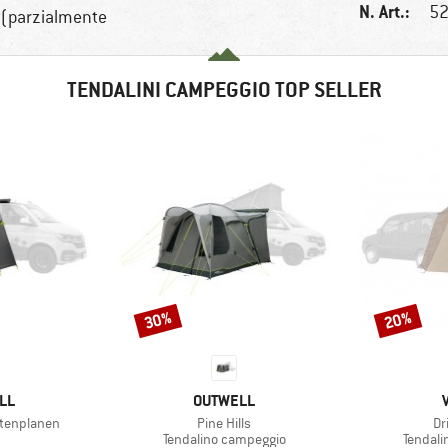
N. Art.:
52
 (parzialmente
TENDALINI CAMPEGGIO TOP SELLER
30%
20%
Sconto
Sconto
IO
MARCHIO
LL
OUTWELL
Articolo
Ar
eitenplanen
Pine Hills
Dr
po di prodotti
Gruppo di prodotti
Gruppo 
Tendalino campeggio
Tendali