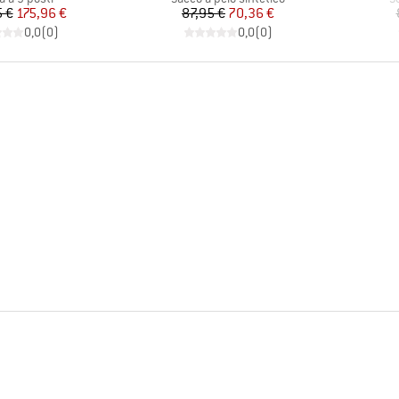
Prezzo
Prezzo ridotto
Prezzo
Prezzo ridotto
5 €
175,96 €
87,95 €
70,36 €
0,0
(
0
)
0,0
(
0
)