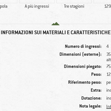
pola
A più ingressi
Tre stagioni
129
INFORMAZIONI SUI MATERIALI E CARATTERISTICHE
Numero di ingressi:
4
Dimensioni (esterne):
35
alt
Dimensioni piegato:
75
Peso:
12
Riferimento peso:
pe
Extra:
in
Dotazione:
in
Nota legale:
In