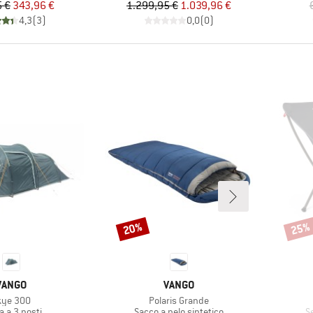
Prezzo
Prezzo ridotto
Prezzo
Prezzo ridotto
 €
343,96 €
1.299,95 €
1.039,96 €
4,3
(
3
)
0,0
(
0
)
20%
25%
Sconto
Scont
MARCHIO
MARCHIO
VANGO
VANGO
ticolo
Articolo
kye 300
Polaris Grande
po di prodotti
Gruppo di prodotti
G
a a 3 posti
Sacco a pelo sintetico
S