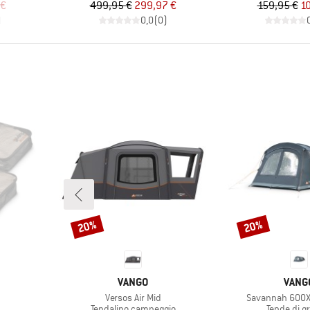
ridotto
Prezzo
Prezzo ridotto
Pr
Pr
 €
499,95 €
299,97 €
159,95 €
1
)
0,0
(
0
)
20%
20%
Sconto
Sconto
MARCHIO
MARC
VANGO
VANG
Articolo
Articolo
Versos Air Mid
Savannah 600X
prodotti
Gruppo di prodotti
Gruppo di 
Tendalino campeggio
Tende di g