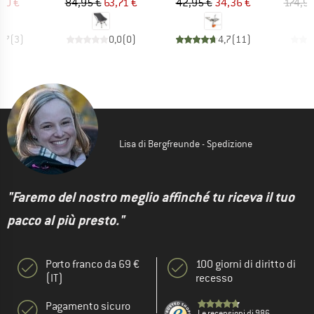
ezzo
ezzo ridotto
Prezzo
Prezzo ridotto
Prezzo
Prezzo ridotto
,20 €
84,95 €
63,71 €
42,95 €
34,36 €
174,95
3,7
(
3
)
0,0
(
0
)
4,7
(
11
)
Lisa di Bergfreunde - Spedizione
"Faremo del nostro meglio affinché tu riceva il tuo
pacco al più presto."
Porto franco da 69 €
100 giorni di diritto di
(IT)
recesso
Pagamento sicuro
Le recensioni di 986