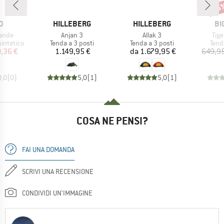
15
Scon
HIO
MARCHIO
MARCHIO
MA
O
HILLEBERG
HILLEBERG
BI
Articolo
Articolo
Arti
rande
Anjan 3
Allak 3
Tige
dotti
Gruppo di prodotti
Gruppo di prodotti
Grup
sintetico
Tenda a 3 posti
Tenda a 3 posti
Tend
ezzo
ezzo ridotto
Prezzo
Prezzo
,36 €
1.149,95 €
da
1.679,95 €
649,95
0,0
(
0
)
5,0
(
1
)
5,0
(
1
)
COSA NE PENSI?
FAI UNA DOMANDA
SCRIVI UNA RECENSIONE
CONDIVIDI UN'IMMAGINE