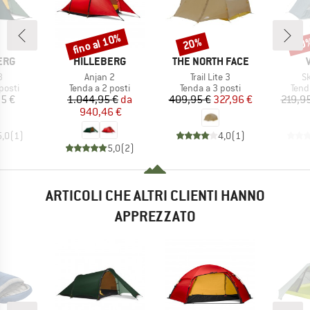
fino al 10%
20%
20
Sconto
Sconto
Scon
O
MARCHIO
MARCHIO
ERG
HILLEBERG
THE NORTH FACE
lo
Articolo
Articolo
Ar
3
Anjan 2
Trail Lite 3
S
prodotti
Gruppo di prodotti
Gruppo di prodotti
Grup
posti
Tenda a 2 posti
Tenda a 3 posti
Tend
ezzo
Prezzo
Prezzo ridotto
Prezzo
Prezzo ridotto
5 €
1.044,95 €
da
409,95 €
327,96 €
219,9
940,46 €
5,0
(
1
)
4,0
(
1
)
5,0
(
2
)
ARTICOLI CHE ALTRI CLIENTI HANNO
APPREZZATO