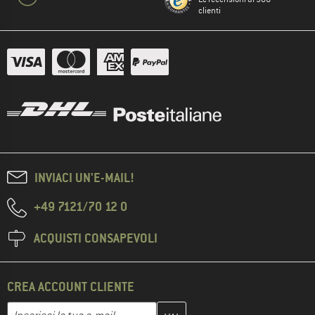
clienti
INVIACI UN'E-MAIL!
+49 7121/70 12 0
ACQUISTI CONSAPEVOLI
CREA ACCOUNT CLIENTE
Inserisci qui il tuo indirizzo e-mail e crea il tuo account cliente 
Indirizzo e-mail