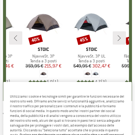
40%
45%
59
Sconto
Sconto
Scon
HIO
O
MARCHIO
STOIC
MARCHIO
STOIC
Osmo 3P
Articolo
NjavveSt. 3P
Articolo
NjavveSt. 3P UL
Artico
FästaS
 prodotti
posti
Gruppo di prodotti
Tenda a 3 posti
Gruppo di prodotti
Tenda a 3 posti
Grup
Tend
ezzo
ezzo ridotto
35,46 €
359,95 €
Prezzo
Prezzo ridotto
215,97 €
549,95 €
Prezzo
Prezzo ridotto
302,47 €
599,9
5,0
(
2
)
5,0
(
1
)
4,7
(
3
)
Utilizziamo i cookie e tecnologie simili per garantire le funzioni necessarie del
nostro sito web. Offriamo anche servizi e funzionalità aggiuntive, analizziamo
il nostro traffico per personalizzare i contenuti e la pubblicità e forniamo
funzioni di social media. In questo modo anche i nostri partner dei social
VANGO
-
Omega 350 - Tenda a 3 posti
media, della pubblicità e di analisi vengono a conoscenza del vostro utilizzo
del nostro sito web; alcuni dei quali si trovano in paesi terzi senza adeguate
(0)
salvaguardie per proteggere i vostri dati, ad esempio dall'accesso delle
autorità. Cliccando su “Seleziona tutto” accettate che si proceda in questo
modo.
Qualora non desideraste accettare alcun cookie oltre a quelli necessari