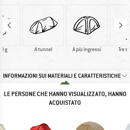
0 g
A tunnel
A più ingressi
Tre s
INFORMAZIONI SUI MATERIALI E CARATTERISTICHE
LE PERSONE CHE HANNO VISUALIZZATO, HANNO
ACQUISTATO