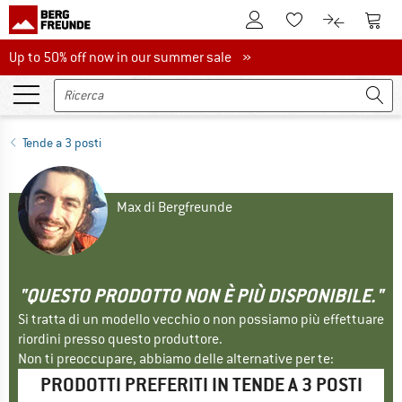
Al conto cliente
Al Ca
Alla lista promemo
Al confront
Up to 50% off now in our summer sale
Up to 50% off now in our summer sale »
Tende a 3 posti
Max di Bergfreunde
"QUESTO PRODOTTO NON È PIÙ DISPONIBILE."
Si tratta di un modello vecchio o non possiamo più effettuare
riordini presso questo produttore.
Non ti preoccupare, abbiamo delle alternative per te:
PRODOTTI PREFERITI IN TENDE A 3 POSTI