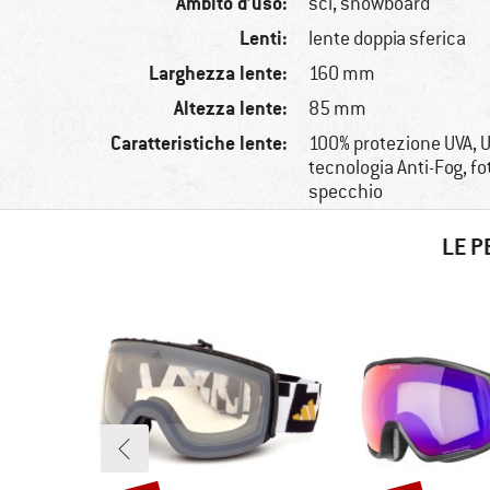
Ambito d’uso:
sci, snowboard
Lenti:
lente doppia sferica
Larghezza lente:
160 mm
Altezza lente:
85 mm
Caratteristiche lente:
100% protezione UVA, U
tecnologia Anti-Fog, f
specchio
LE P