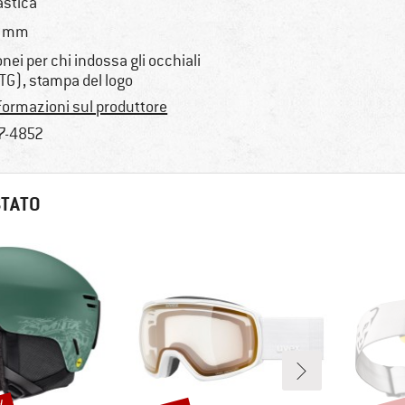
astica
5 mm
onei per chi indossa gli occhiali
TG), stampa del logo
formazioni sul produttore
7-4852
STATO