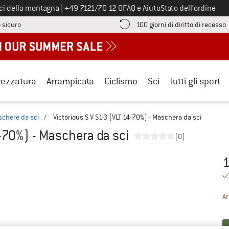
Chiamaci al numero
ici della montagna
|
+49 7121/70 12 0
FAQ e Aiuto
Stato dell’ordine
Qui trovi le informazioni di pagamento! Si apre in una casella informa
V
 sicuro
100 giorni di diritto di recesso
rezzatura
Arrampicata
Ciclismo
Sci
Tutti gli sport
chere da sci
/
Victorious S V S1-3 (VLT 14-70%) - Maschera da sci
4-70%) - Maschera da sci
(0)
1
Pr
Ar