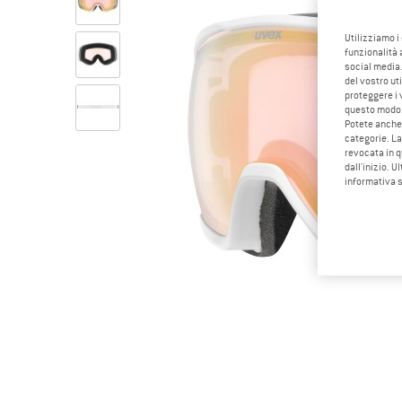
Utilizziamo i
funzionalità 
social media.
del vostro ut
proteggere i 
questo modo
Potete anche 
categorie. La
revocata in q
dall'inizio. U
informativa 