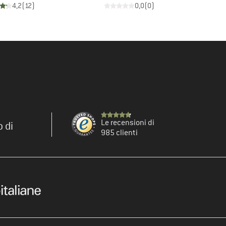
4,2
(
12
)
0,0
(
0
)
Le recensioni di
o di
985 clienti