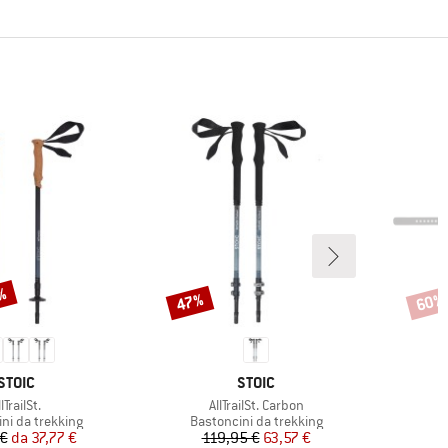
0%
47%
60%
Sconto
Scont
MARCHIO
MARCHIO
STOIC
STOIC
rticolo
Articolo
A
llTrailSt.
AllTrailSt. Carbon
S
i prodotti
Gruppo di prodotti
ni da trekking
Bastoncini da trekking
Prezzo
Prezzo ridotto
Prezzo
Prezzo ridotto
 €
da
37,77 €
119,95 €
63,57 €