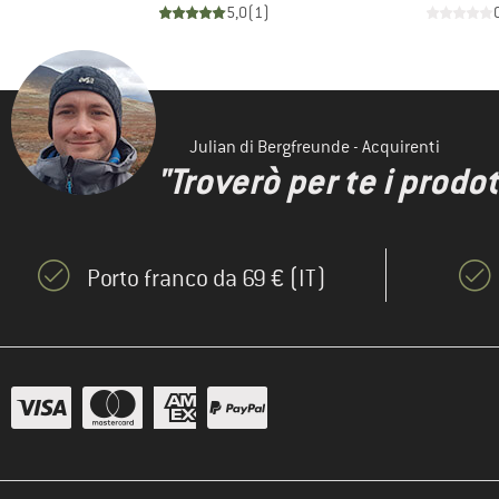
)
5,0
(
1
)
Julian di Bergfreunde - Acquirenti
"Troverò per te i prodot
Porto franco da 69 € (IT)