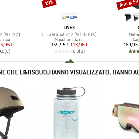
fino al 5
10%
Sconto
Sconto
CHIO
MARCHIO
X
UVEX
Articolo
Artico
S2 (VLT 41%)
Lace Attract S1-2 (VLT 37-61%)
Metho
prodotti
Gruppo di prodotti
Gru
a sci
Maschera da sci
Cas
ezzo
ezzo ridotto
Prezzo
Prezzo ridotto
16,96 €
159,95 €
143,96 €
164,95
0,0
(
0
)
0,0
(
0
)
NE CHE L&RSQUO;HANNO VISUALIZZATO, HANNO A