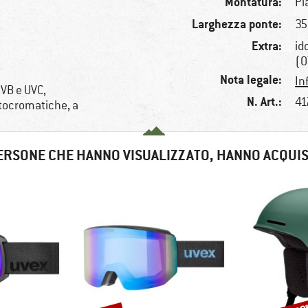
Montatura:
Pl
Larghezza ponte:
3
Extra:
id
(O
Nota legale:
In
VB e UVC,
N. Art.:
41
otocromatiche, a
ERSONE CHE HANNO VISUALIZZATO, HANNO ACQUI