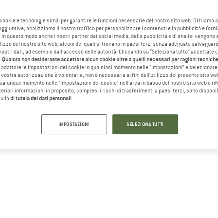
 cookie e tecnologie simili per garantire le funzioni necessarie del nostro sito web. Offriamo 
aggiuntive, analizziamo il nostro traffico per personalizzare i contenuti e la pubblicità e forn
 In questo modo anche i nostri partner dei social media, della pubblicità e di analisi vengon
ilizzo del nostro sito web; alcuni dei quali si trovano in paesi terzi senza adeguate salvaguard
vostri dati, ad esempio dall'accesso delle autorità. Cliccando su “Seleziona tutto” accettate 
.
Qualora non desideraste accettare alcun cookie oltre a quelli necessari per ragioni tecniche,
adattare le impostazioni dei cookie in qualsiasi momento nelle “Impostazioni” e selezionare 
 vostra autorizzazione è volontaria, non è necessaria ai fini dell'utilizzo del presente sito w
ualunque momento nelle "Impostazioni dei cookie" nell'area in basso del nostro sito web o rifi
lteriori informazioni in proposito, compresi i rischi di trasferimenti a paesi terzi, sono disponib
sulla
di tutela dei dati personali
.
IMPOSTAZIONI
SELEZIONA TUTTI