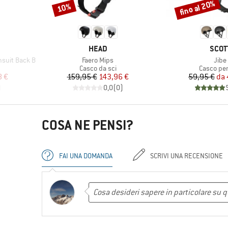
fino al 20%
10%
Sconto
Sconto
MARCHIO
MARC
HEAD
SCOT
Articolo
Artic
suit Back B
Faero Mips
Jibe
tti
Gruppo di prodotti
Gruppo di
Casco da sci
Casco per
ridotto
Prezzo
Prezzo ridotto
Pr
Pr
8 €
159,95 €
143,96 €
59,95 €
da
)
0,0
(
0
)
COSA NE PENSI?
FAI UNA DOMANDA
SCRIVI UNA RECENSIONE