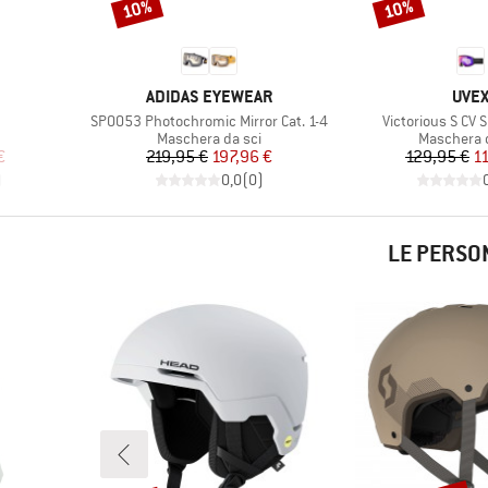
10%
10%
Sconto
Sconto
MARCHIO
MAR
ADIDAS EYEWEAR
UVE
Articolo
Articolo
SP0053 Photochromic Mirror Cat. 1-4
Victorious S CV 
ti
Gruppo di prodotti
Gruppo di 
Maschera da sci
Maschera d
ridotto
Prezzo
Prezzo ridotto
Pr
Pr
€
219,95 €
197,96 €
129,95 €
1
)
0,0
(
0
)
LE PERSO