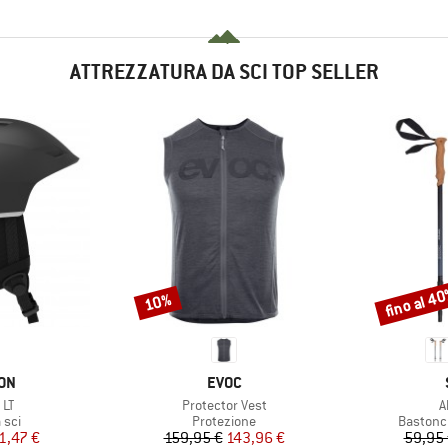
ATTREZZATURA DA SCI TOP SELLER
fino al 4
10%
Sconto
Sconto
IO
MARCHIO
ON
EVOC
Articolo
A
 LT
Protector Vest
A
i prodotti
Gruppo di prodotti
Gruppo d
 sci
Protezione
Bastonci
ezzo
ezzo ridotto
Prezzo
Prezzo ridotto
1,47 €
159,95 €
143,96 €
59,95