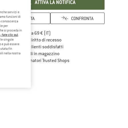
ATTIVA LA NOTIFICA
anche servizi e
iamo funzioni di
ANNOTA
CONFRONTA
o a conoscenza
ie per
che si proceda in
Qui trovi ulteriori informazioni sulle spe
Porto franco da 69 € (IT)
 fate clic qui
.
Vai alla politica di recesso qui Si a
100 giorni di diritto di recesso
le singole
eb e può essere
> 4.000.000 clienti soddisfatti
utata fin
Tutti gli articoli in magazzino
ili nella nostra
Trovi tutte le informazioni qui!
Tutela consumatori Trusted Shops