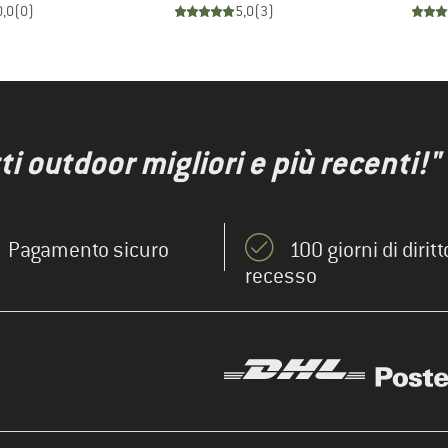
0,0
(
0
)
5,0
(
3
)
ti outdoor migliori e più recenti!"
Pagamento sicuro
100 giorni di diritt
recesso