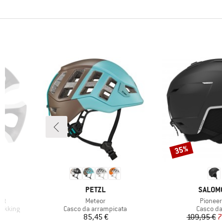
35%
Sconto
MARCHIO
MARCH
PETZL
SALOM
Articolo
Articolo
et
Meteor
Pioneer
Gruppo di prodotti
Gruppo d
rekking
Casco da arrampicata
Casco da
ridotto
Prezzo
Pr
Pr
85,45 €
109,95 €
7