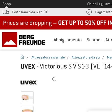
Allo
Shop
Chiedi agli am
Porto franco da 69 € (IT)
Pagamento
Up to 50% off now in our summer sale
Abbigliamento
Scarpe
Att
pagina iniziale
/
Attrezzatura invernale
/
Attrezzatura da sci
/
Mas
UVEX
-
Victorious S V S1-3 (VLT 1