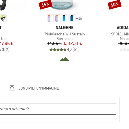
15%
10%
Sconto
Sconto
+
16
HIO
MARCHIO
MARCH
T
NALGENE
ADIDA
olo
Articolo
Articolo
Trinkflasche WH Sustain
SP0121 Mir
 prodotti
Gruppo di prodotti
Grupp
 bici
Borraccia
Masch
ezzo
ezzo ridotto
Prezzo
Prezzo ridotto
47,96 €
14,95 €
da
12,71 €
99,95
5,0
(
2
)
4,7
(
51
)
CONDIVIDI UN'IMMAGINE