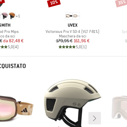
0%
10%
35%
Sconto
Scont
+
1
MARCHIO
MARCHIO
SMITH
UVEX
lo
Articolo
Art
d Pro Mips
Victorious Pro V S0-4 (VLT 7-81%)
Spe
ppo di prodotti
Gruppo di prodotti
co da sci
Maschera da sci
Prezzo
Prezzo ridotto
Prezzo
Prezzo ridotto
 €
da
82,48 €
179,95 €
161,96 €
1
5,0
(
4
)
5,0
(
1
)
CQUISTATO