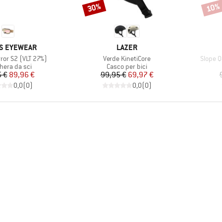
30%
10%
Sconto
Scont
IO
MARCHIO
S EYEWEAR
LAZER
Articolo
Articolo
ror S2 (VLT 27%)
Verde KinetiCore
Slope Q
o di prodotti
Gruppo di prodotti
era da sci
Casco per bici
Prezzo
Prezzo ridotto
Prezzo
Prezzo ridotto
 €
89,96 €
99,95 €
69,97 €
0,0
(
0
)
0,0
(
0
)