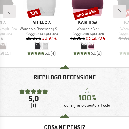
fino al 56%
30%
58
Sconto
Sconto
Scon
O
MARCHIO
MARCHIO
MA
NIA
ATHLECIA
KARI TRAA
KA
Articolo
Articolo
Artic
Simply Bra
Women's Rosemary Sports Bra
Women's Var
Wome
odotti
Gruppo di prodotti
Gruppo di prodotti
Gruppo
portivo
Reggiseno sportivo
Reggiseno sportivo
Reggis
ezzo
Prezzo
Prezzo ridotto
Prezzo
Prezzo ridotto
 €
29,95 €
20,97 €
43,95 €
da
19,78 €
44,9
,9
(
11
)
5,0
(
4
)
5,0
(
2
)
RIEPILOGO RECENSIONE
100%
5,0
(1)
consigliano questo articolo
COSA NE PENSI?