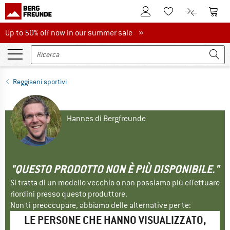
Al conto cliente
Al Ca
Alla lista promemo
Al confront
Up to 50% off now in our summer sale
Up to 50% off now in our summer sale »
Reggiseni sportivi
Hannes di Bergfreunde
"QUESTO PRODOTTO NON È PIÙ DISPONIBILE."
Si tratta di un modello vecchio o non possiamo più effettuare
riordini presso questo produttore.
Non ti preoccupare, abbiamo delle alternative per te:
LE PERSONE CHE HANNO VISUALIZZATO,