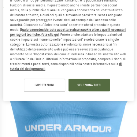
il nostro traffico per personalizzare i contenuti e la pubblicità e forniamo
funzioni di social media. In questo modo anche i nostri partner dei social
5,0
(1)
media, della pubblicità e di analisi vengono a conoscenza del vostro utilizzo
del nostro sito web; alcuni dei quali si trovano in paesi terzi senza adeguate
salvaguardie per proteggere i vostri dati, ad esempio dall'accesso delle
autorità. Cliccando su “Seleziona tutto” accettate che si proceda in questo
modo.
Qualora non desideraste accettare alcun cookie oltre a quelli necessari
per ragioni tecniche, fate clic qui
. Potete anche adattare le impostazioni dei
cookie in qualsiasi momento nelle “Impostazioni” e selezionare le singole
categorie. La vostra autorizzazione è volontaria, non è necessaria ai fini
dell'utilizzo del presente sito web e può essere revocata in qualunque
momento nelle "Impostazioni dei cookie" nell'area in basso del nostro sito web
o rifiutata fin dall'inizio. Ulteriori informazioni in proposito, compresi i rischi di
trasferimenti a paesi terzi, sono disponibili nella nostra informativa sulla
di
tutela dei dati personali
.
IMPOSTAZIONI
SELEZIONA TUTTI