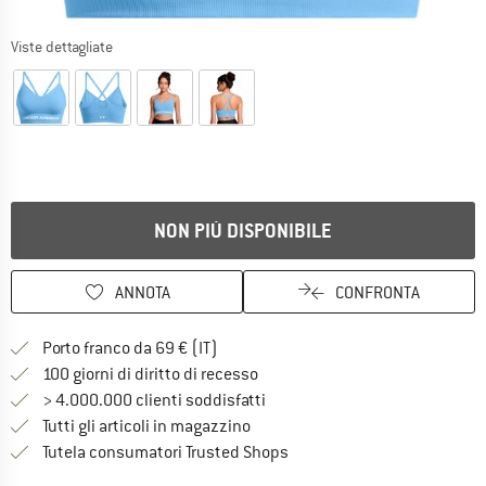
Viste dettagliate
NON PIÙ DISPONIBILE
ANNOTA
CONFRONTA
Qui trovi ulteriori informazioni sulle
Porto franco da 69 € (IT)
Vai alla politica di recesso qui 
100 giorni di diritto di recesso
> 4.000.000 clienti soddisfatti
Tutti gli articoli in magazzino
Trovi tutte le informazioni q
Tutela consumatori Trusted Shops