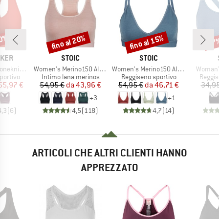
30%
fino al 20%
fino al 15%
37
Sconto
Sconto
Scon
O
MARCHIO
MARCHIO
AKER
STOIC
STOIC
Articolo
Articolo
Articolo
cerback Bra
Women's Merino150 AlsenSt. Bra
Women's Merino150 AlsenSt. Flexible Bra
Woman's
odotti
Gruppo di prodotti
Gruppo di prodotti
Gruppo
portivo
Intimo lana merinos
Reggiseno sportivo
Reggis
ezzo
ezzo ridotto
Prezzo
Prezzo ridotto
Prezzo
Prezzo ridotto
55,97 €
54,95 €
da
43,96 €
54,95 €
da
46,71 €
34,95
+
3
+
1
4,3
(
6
)
4,5
(
118
)
4,7
(
14
)
ARTICOLI CHE ALTRI CLIENTI HANNO
APPREZZATO