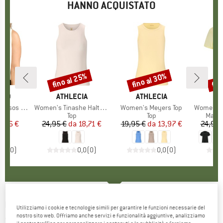
HANNO ACQUISTATO
fino al 25%
fino al 30%
fin
Sconto
Sconto
Scon
O
TED
MARCHIO
ATHLECIA
MARCHIO
ATHLECIA
M
A
sos Hemp
Articolo
Women's Tinashe Halterneck Rib Top
Articolo
Women's Meyers Top
Articolo
Women's P
po di prodotti
Gruppo di prodotti
Top
Gruppo di prodotti
Top
Grupp
Magli
ezzo
ezzo ridotto
9,96 €
24,95 €
da
Prezzo
Prezzo ridotto
18,71 €
19,95 €
da
Prezzo
Prezzo ridotto
13,97 €
24,95 
0,0
(
0
)
0,0
(
0
)
0,0
(
0
)
UNDER ARMOUR
-
Women's Vanish
Utilizziamo i cookie e tecnologie simili per garantire le funzioni necessarie del
nostro sito web. Offriamo anche servizi e funzionalità aggiuntive, analizziamo
Seamless Low Bra - Reggiseno sportivo