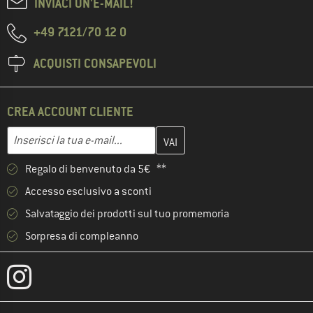
INVIACI UN'E-MAIL!
+49 7121/70 12 0
ACQUISTI CONSAPEVOLI
CREA ACCOUNT CLIENTE
Inserisci qui il tuo indirizzo e-mail e crea il tuo account cliente 
Indirizzo e-mail
Regalo di benvenuto da 5€ **
Accesso esclusivo a sconti
Salvataggio dei prodotti sul tuo promemoria
Sorpresa di compleanno