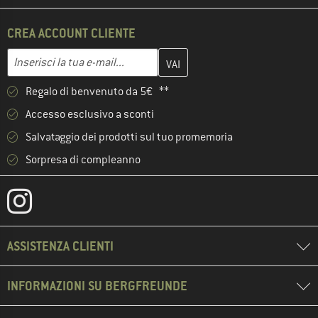
CREA ACCOUNT CLIENTE
Inserisci qui il tuo indirizzo e-mail e crea il tuo account cliente 
Indirizzo e-mail
Regalo di benvenuto da 5€ **
Accesso esclusivo a sconti
Salvataggio dei prodotti sul tuo promemoria
Sorpresa di compleanno
ASSISTENZA CLIENTI
INFORMAZIONI SU BERGFREUNDE