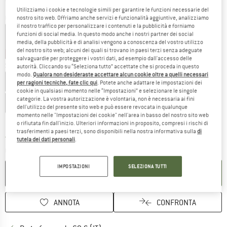
Utilizziamo i cookie e tecnologie simili per garantire le funzioni necessarie del
Colore:
Navy / Medium Blue
nostro sito web. Offriamo anche servizi e funzionalità aggiuntive, analizziamo
il nostro traffico per personalizzare i contenuti e la pubblicità e forniamo
funzioni di social media. In questo modo anche i nostri partner dei social
media, della pubblicità e di analisi vengono a conoscenza del vostro utilizzo
del nostro sito web; alcuni dei quali si trovano in paesi terzi senza adeguate
35%
35%
35%
40%
50%
salvaguardie per proteggere i vostri dati, ad esempio dall'accesso delle
Scegli la taglia:
autorità. Cliccando su “Seleziona tutto” accettate che si proceda in questo
modo.
Qualora non desideraste accettare alcun cookie oltre a quelli necessari
EU
92
EU
98
EU
104
EU
110
EU
116
EU
128
per ragioni tecniche, fate clic qui
. Potete anche adattare le impostazioni dei
cookie in qualsiasi momento nelle “Impostazioni” e selezionare le singole
categorie. La vostra autorizzazione è volontaria, non è necessaria ai fini
EU
140
EU
152
EU
164
dell'utilizzo del presente sito web e può essere revocata in qualunque
momento nelle "Impostazioni dei cookie" nell'area in basso del nostro sito web
Guida alle taglie
o rifiutata fin dall'inizio. Ulteriori informazioni in proposito, compresi i rischi di
trasferimenti a paesi terzi, sono disponibili nella nostra informativa sulla
di
Il link si apre in una casella infor
Tempi di consegna: 3-5 giorni lavorativi
tutela dei dati personali
.
Quantità:
IMPOSTAZIONI
SELEZIONA TUTTI
NEL CARRELLO
ANNOTA
CONFRONTA