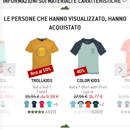
INFORMAZIONI SUI MATERIALI E CARATTERISTICHE
LE PERSONE CHE HANNO VISUALIZZATO, HANNO
ACQUISTATO
50%
fino al 50%
fin
40%
Sconto
Sconto
Scon
O
MARCHIO
MARCHIO
MA
IDS
TROLLKIDS
COLOR KIDS
TR
Articolo
Articolo
Artic
d Shorts
Kid's Troll T
Kid's T-Shirt with Print
Kid's
i prodotti
Gruppo di prodotti
Gruppo di prodotti
cini
T-shirt
Lycra
ezzo
ezzo ridotto
Prezzo
Prezzo ridotto
Prezzo
Prezzo ridotto
12,48 €
19,95 €
da
9,98 €
27,95 €
16,77 €
19,95
+
6
+
2
4,0
(
1
)
4,6
(
9
)
0,0
(
0
)