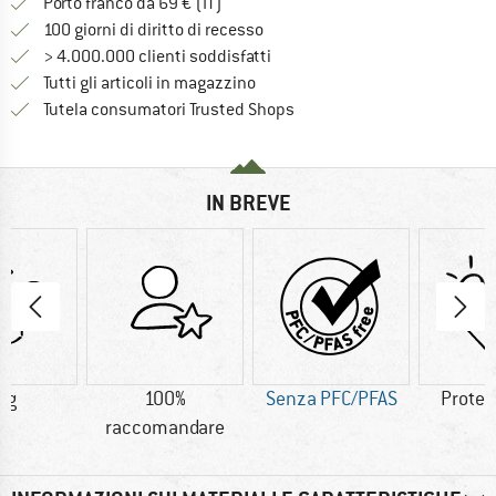
Qui trovi ulteriori informazioni sulle
Porto franco da 69 € (IT)
Vai alla politica di recesso qui 
100 giorni di diritto di recesso
> 4.000.000 clienti soddisfatti
Tutti gli articoli in magazzino
Trovi tutte le informazioni q
Tutela consumatori Trusted Shops
IN BREVE
 g
100%
Senza PFC/PFAS
Protez
raccomandare