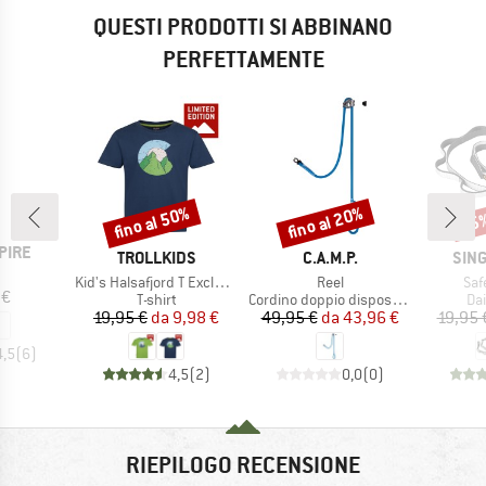
QUESTI PRODOTTI SI ABBINANO
PERFETTAMENTE
fino al 50%
fino al 20%
15
Sconto
Sconto
Scon
PIRE
MARCHIO
MARCHIO
MAR
TROLLKIDS
C.A.M.P.
SIN
colo
Articolo
Articolo
Arti
Kid's Halsafjord T Exclusive
Reel
Saf
ezzo
 €
Gruppo di prodotti
Gruppo di prodotti
Gru
T-shirt
Cordino doppio dispositivo di sosta
Da
Prezzo
Prezzo ridotto
Prezzo
Prezzo ridotto
19,95 €
da
9,98 €
49,95 €
da
43,96 €
19,95 
4,5
(
6
)
4,5
(
2
)
0,0
(
0
)
RIEPILOGO RECENSIONE