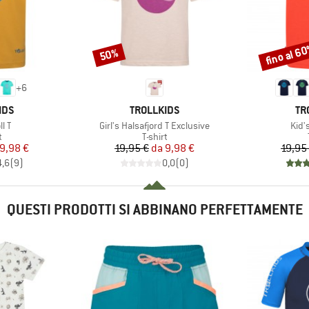
fino al 6
50%
Sconto
Sconto
+
6
O
MARCHIO
MA
IDS
TROLLKIDS
TR
Articolo
Artic
ll T
Girl's Halsafjord T Exclusive
Kid's
o di prodotti
Gruppo di prodotti
t
T-shirt
ezzo
ezzo ridotto
Prezzo
Prezzo ridotto
9,98 €
19,95 €
da
9,98 €
19,95
4,6
(
9
)
0,0
(
0
)
QUESTI PRODOTTI SI ABBINANO PERFETTAMENTE