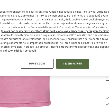
Sc
 cookie e tecnologie simili per garantire le funzioni necessarie del nostro sito web. Offriamo 
aggiuntive, analizziamo il nostro traffico per personalizzare i contenuti e la pubblicità e forn
 In questo modo anche i nostri partner dei social media, della pubblicità e di analisi vengon
ilizzo del nostro sito web; alcuni dei quali si trovano in paesi terzi senza adeguate salvaguard
vostri dati, ad esempio dall'accesso delle autorità. Cliccando su “Seleziona tutto” accettate 
.
Qualora non desideraste accettare alcun cookie oltre a quelli necessari per ragioni tecniche,
adattare le impostazioni dei cookie in qualsiasi momento nelle “Impostazioni” e selezionare 
 vostra autorizzazione è volontaria, non è necessaria ai fini dell'utilizzo del presente sito w
ualunque momento nelle "Impostazioni dei cookie" nell'area in basso del nostro sito web o rifi
Gu
lteriori informazioni in proposito, compresi i rischi di trasferimenti a paesi terzi, sono disponib
sulla
di tutela dei dati personali
.
Te
Qu
IMPOSTAZIONI
SELEZIONA TUTTI