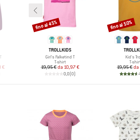
fino al 45%
fino al 50%
Sconto
Sconto
MARCHIO
MARCHI
TROLLKIDS
TROLLK
Articolo
Articolo
T
Girl's Falketind T
Kid's Tro
otti
Gruppo di prodotti
Grupp
T-shirt
T-shir
ridotto
Prezzo
Prezzo ridotto
Pr
Pr
8 €
19,95 €
da
10,97 €
19,95 €
da
)
0,0
(
0
)