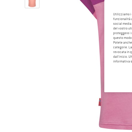
Utilizziamo i
funzionalità 
social media.
del vostro ut
proteggere i 
questo modo
Potete anche 
categorie. La
revocata in q
dall'inizio. U
informativa 