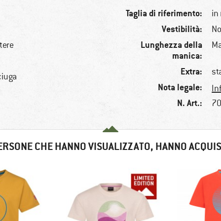
Taglia di riferimento:
in
Vestibilità:
No
Lunghezza della
tere
Ma
manica:
Extra:
st
ciuga
Nota legale:
In
N. Art.:
70
ERSONE CHE HANNO VISUALIZZATO, HANNO ACQUI