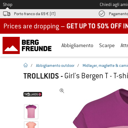
Allo
Shop
Chiedi agli am
Porto franco da 69 € (IT)
Pagamento
Up to 50% off now in our summer sale
Abbigliamento
Scarpe
Att
pagina iniziale
/
Abbigliamento outdoor
/
Midlayer, magliette & cami
TROLLKIDS
-
Girl's Bergen T - T-shi