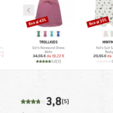
fino al 45%
fino al 35%
Sconto
Sconto
MARCHIO
MARCH
TROLLKIDS
MINY
Articolo
Articolo
nts
Girl's Noresund Dress
Kid's Suit 
Gruppo di prodotti
Grupp
ing
Abito
Body
ridotto
Prezzo
Prezzo ridotto
Pr
Pr
7 €
34,95 €
da
19,22 €
29,95 €
da
)
5,0
(
3
)
3,8
(5)