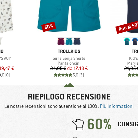
fino al 5
50%
Sconto
Sconto
IO
MARCHIO
MA
MO
TROLLKIDS
TR
Articolo
Artic
S/S AOP
Girl's Senja Shorts
Kid's
o di prodotti
Gruppo di prodotti
Grupp
Pantaloncini
Magli
ezzo
ezzo ridotto
Prezzo
Prezzo ridotto
19,47 €
34,95 €
da
17,48 €
24,95 
0,0
(
0
)
5,0
(
3
)
RIEPILOGO RECENSIONE
Le nostre recensioni sono autentiche al 100%.
Più informazioni
60%
CONSIG