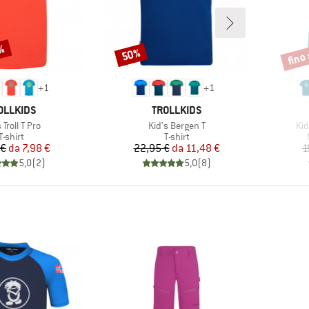
0%
fino
50%
Sconto
Scont
+
1
+
1
RCHIO
MARCHIO
OLLKIDS
TROLLKIDS
olo
Articolo
Art
 Troll T Pro
Kid's Bergen T
Kid
Gruppo di prodotti
Gruppo di prodotti
T-shirt
T-shirt
Prezzo
Prezzo ridotto
Prezzo
Prezzo ridotto
 €
da
7,98 €
22,95 €
da
11,48 €
1
5,0
(
2
)
5,0
(
8
)