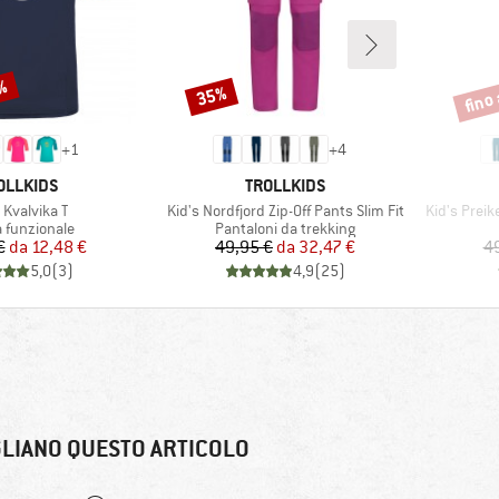
0%
fino
35%
Sconto
Scont
+
1
+
4
RCHIO
MARCHIO
OLLKIDS
TROLLKIDS
olo
Articolo
Articolo
 Kvalvika T
Kid's Nordfjord Zip-Off Pants Slim Fit
Kid's Preik
o di prodotti
Gruppo di prodotti
a funzionale
Pantaloni da trekking
Prezzo
Prezzo ridotto
Prezzo
Prezzo ridotto
€
da
12,48 €
49,95 €
da
32,47 €
4
5,0
(
3
)
4,9
(
25
)
LIANO QUESTO ARTICOLO