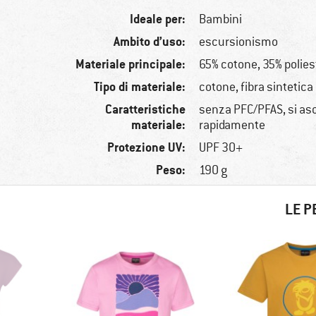
Ideale per:
Bambini
Ambito d’uso:
escursionismo
Materiale principale:
65% cotone, 35% polies
Tipo di materiale:
cotone, fibra sintetica
Caratteristiche
senza PFC/PFAS, si as
materiale:
rapidamente
Protezione UV:
UPF 30+
Peso:
190 g
LE P