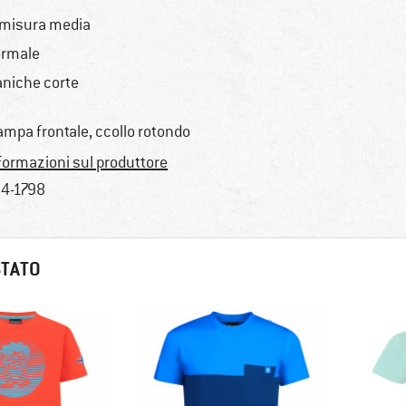
 misura media
rmale
niche corte
ampa frontale, ccollo rotondo
formazioni sul produttore
4-1798
STATO