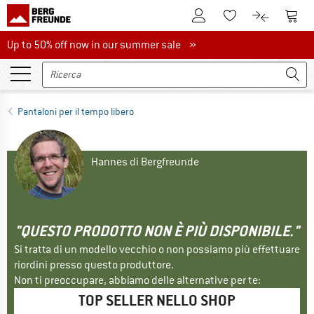
Al conto cliente
Al Ca
Alla lista promemo
Al confront
Up to 50% off now in our summer sale
Up to 50% off now in our summer sale »
Pantaloni per il tempo libero
Hannes di Bergfreunde
"QUESTO PRODOTTO NON È PIÙ DISPONIBILE."
Si tratta di un modello vecchio o non possiamo più effettuare
riordini presso questo produttore.
Non ti preoccupare, abbiamo delle alternative per te:
TOP SELLER NELLO SHOP