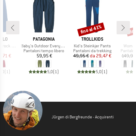
fino al 41%
fin
Sconto
Scon
O
MARCHIO
MARCHIO
M
ILLO
PATAGONIA
TROLLKIDS
M
Articolo
Articolo
Articol
k Finjaa
Baby's Outdoor Everyday Pants
Kid's Steinkjer Pants
Women'
o di prodotti
Gruppo di prodotti
Gruppo di prodotti
Gruppo d
a
Pantaloni tempo libero
Pantaloni da trekking
Pantalon
ezzo
ezzo ridotto
Prezzo
Prezzo
Prezzo ridotto
3,71 €
59,95 €
49,95 €
da
29,47 €
149,95
5,0
(
1
)
5,0
(
1
)
5,0
(
1
)
Jürgen di Bergfreunde - Acquirenti