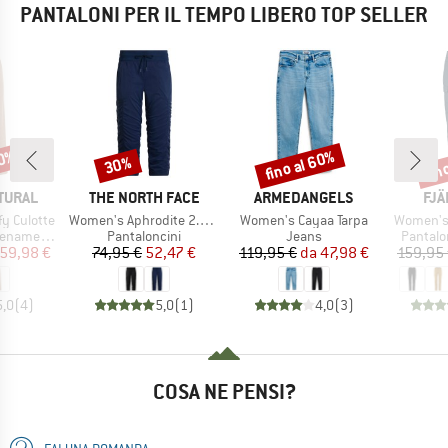
PANTALONI PER IL TEMPO LIBERO TOP SELLER
60%
fino al 60%
fin
30%
Sconto
Sconto
Scon
MARCHIO
MARCHIO
MAR
TURAL
THE NORTH FACE
ARMEDANGELS
FJÄ
Articolo
Articolo
Articolo
y Culotte
Women's Aphrodite 2.0 Capri
Women's Cayaa Tarpa
Women's 
tti
Gruppo di prodotti
Gruppo di prodotti
Gruppo 
enamento
Pantaloncini
Jeans
Pantalo
ezzo
ezzo ridotto
Prezzo
Prezzo ridotto
Prezzo
Prezzo ridotto
59,98 €
74,95 €
52,47 €
119,95 €
da
47,98 €
159,95
5,0
(
4
)
5,0
(
1
)
4,0
(
3
)
COSA NE PENSI?