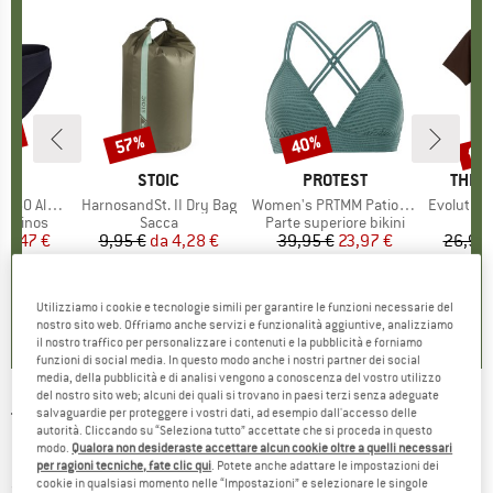
30%
fin
57%
40%
Sconto
Sconto
Scon
HIO
C
MARCHIO
STOIC
MARCHIO
PROTEST
MARC
THE 
enSt. Brief
Articolo
HarnosandSt. II Dry Bag
Articolo
Women's PRTMM Patio Triangle
Articolo
Evolution Simpl
odotti
merinos
Gruppo di prodotti
Sacca
Gruppo di prodotti
Parte superiore bikini
ezzo
ezzo ridotto
24,47 €
9,95 €
da
Prezzo
Prezzo ridotto
4,28 €
39,95 €
Prezzo
Prezzo ridotto
23,97 €
26,95 
+
3
,8
(
44
)
5,0
(
2
)
4,9
(
23
)
Utilizziamo i cookie e tecnologie simili per garantire le funzioni necessarie del
nostro sito web. Offriamo anche servizi e funzionalità aggiuntive, analizziamo
il nostro traffico per personalizzare i contenuti e la pubblicità e forniamo
funzioni di social media. In questo modo anche i nostri partner dei social
media, della pubblicità e di analisi vengono a conoscenza del vostro utilizzo
del nostro sito web; alcuni dei quali si trovano in paesi terzi senza adeguate
salvaguardie per proteggere i vostri dati, ad esempio dall'accesso delle
TRANQUILLO
-
Women's Lockere Jersey-
autorità. Cliccando su “Seleziona tutto” accettate che si proceda in questo
modo.
Qualora non desideraste accettare alcun cookie oltre a quelli necessari
Hose - Pantaloni tempo libero
per ragioni tecniche, fate clic qui
. Potete anche adattare le impostazioni dei
cookie in qualsiasi momento nelle “Impostazioni” e selezionare le singole
(0)