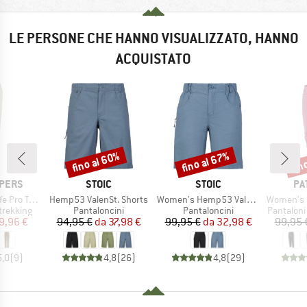
LE PERSONE CHE HANNO VISUALIZZATO, HANNO
ACQUISTATO
fino al 60%
fino al 67%
fin
Sconto
Sconto
Scon
MARCHIO
MARCHIO
MA
PERS
STOIC
STOIC
PA
Articolo
Articolo
Articolo
rousers III
Hemp53 ValenSt. Shorts
Women's Hemp53 ValenSt. Shorts
Women's Ha
dotti
Gruppo di prodotti
Gruppo di prodotti
Gruppo di
trekking
Pantaloncini
Pantaloncini
Pantaloni
ezzo
ezzo ridotto
Prezzo
Prezzo ridotto
Prezzo
Prezzo ridotto
9,96 €
94,95 €
da
37,98 €
99,95 €
da
32,98 €
99,95 
5,0
(
9
)
4,8
(
26
)
4,8
(
29
)