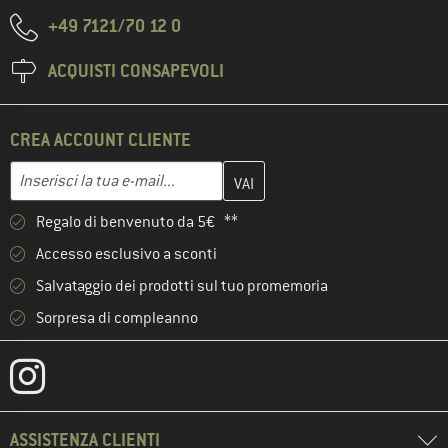
+49 7121/70 12 0
ACQUISTI CONSAPEVOLI
CREA ACCOUNT CLIENTE
Inserisci qui il tuo indirizzo e-mail e crea il tuo account cliente 
Indirizzo e-mail
Regalo di benvenuto da 5€ **
Accesso esclusivo a sconti
Salvataggio dei prodotti sul tuo promemoria
Sorpresa di compleanno
ASSISTENZA CLIENTI