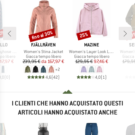
40%
fino al 30%
25%
40
Sconto
Sconto
Scon
O
MARCHIO
MARCHIO
MA
ILLO
FJÄLLRÄVEN
MAZINE
SE
Articolo
Articolo
Articolo
se Taraa
Women's Stina Jacket
Women's Layer Look Light Jacket
Women's
dotti
Gruppo di prodotti
Gruppo di prodotti
Gruppo 
po libero
Giacca tempo libero
Giacca tempo libero
Giacca
ezzo
ezzo ridotto
Prezzo
Prezzo ridotto
Prezzo
Prezzo ridotto
47,97 €
239,95 €
da
167,97 €
129,95 €
97,46 €
179,9
+
2
0,0
(
0
)
4,6
(
42
)
4,0
(
1
)
I CLIENTI CHE HANNO ACQUISTATO QUESTI
ARTICOLI HANNO ACQUISTATO ANCHE