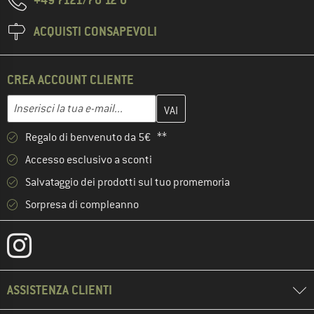
ACQUISTI CONSAPEVOLI
CREA ACCOUNT CLIENTE
Inserisci qui il tuo indirizzo e-mail e crea il tuo account cliente 
Indirizzo e-mail
Regalo di benvenuto da 5€ **
Accesso esclusivo a sconti
Salvataggio dei prodotti sul tuo promemoria
Sorpresa di compleanno
ASSISTENZA CLIENTI