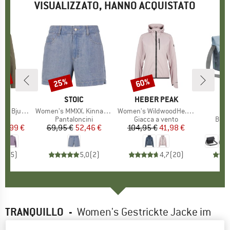
VISUALIZZATO, HANNO ACQUISTATO
70%
25%
60%
Sconto
Sconto
HIO
C
MARCHIO
STOIC
MARCHIO
HEBER PEAK
. L/S Blouse
Articolo
Women's MMXX. Kinna Jeans Shorts
Articolo
Women's WildwoodHe. Wind Jacket
di prodotti
tta
Gruppo di prodotti
Pantaloncini
Gruppo di prodotti
Giacca a vento
Grup
Borsa
ezzo
ezzo ridotto
20,99 €
69,95 €
Prezzo
Prezzo ridotto
52,46 €
104,95 €
Prezzo
Prezzo ridotto
41,98 €
3
4,0
(
5
)
5,0
(
2
)
4,7
(
20
)
TRANQUILLO
-
Women's Gestrickte Jacke im
Retro-Look - Giacca tempo libero