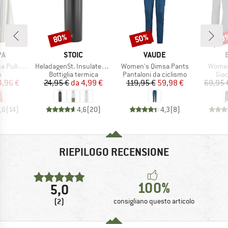
80%
50%
20
Sconto
Sconto
Scon
IO
MARCHIO
MARCHIO
PA
STOIC
VAUDE
Articolo
Articolo
Articol
On Skirt
HeladagenSt. Insulated Stainless Steel Bottle 500
Women's Qimsa Pants
Women
o di prodotti
Gruppo di prodotti
Gruppo di prodotti
Grup
a
Bottiglia termica
Pantaloni da ciclismo
Giac
ezzo
ezzo ridotto
Prezzo
Prezzo ridotto
Prezzo
Prezzo ridotto
4,96 €
24,95 €
da
4,99 €
119,95 €
59,98 €
69,95 
,6
(
14
)
4,6
(
20
)
4,3
(
8
)
RIEPILOGO RECENSIONE
100%
5,0
(2)
consigliano questo articolo