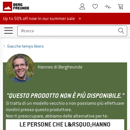
Al conto cliente
Al Ca
Alla lista promemo
Al confront
Up to 50% off now in our summer sale
Up to 50% off now in our summer sale »
Giacche tempo libero
Hannes di Bergfreunde
"QUESTO PRODOTTO NON È PIÙ DISPONIBILE."
Si tratta di un modello vecchio o non possiamo più effettuare
riordini presso questo produttore.
Non ti preoccupare, abbiamo delle alternative per te:
LE PERSONE CHE L&RSQUO;HANNO