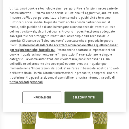
5,0
(2)
Utilizziamo i cookie e tecnologie simili per garantire le funzioni necessarie del
nostro sito web. Offriamo anche servizi e funzionalità aggiuntive, analizziamo
il nostro traffico per personalizzare i contenuti e la pubblicità e forniamo
funzioni di social media. In questo modo anche i nostri partner dei social
media, della pubblicità e di analisi vengono a conoscenza del vostro utilizzo
del nostro sito web; alcuni dei quali si trovano in paesi terzi senza adeguate
salvaguardie per proteggere i vostri dati, ad esempio dall'accesso delle
autorità. Cliccando su “Seleziona tutto” accettate che si proceda in questo
modo.
Qualora non desideraste accettare alcun cookie oltre a quelli necessari
per ragioni tecniche, fate clic qui
. Potete anche adattare le impostazioni dei
cookie in qualsiasi momento nelle “Impostazioni” e selezionare le singole
categorie. La vostra autorizzazione è volontaria, non è necessaria ai fini
dell'utilizzo del presente sito web e può essere revocata in qualunque
momento nelle "Impostazioni dei cookie" nell'area in basso del nostro sito web
o rifiutata fin dall'inizio. Ulteriori informazioni in proposito, compresi i rischi di
trasferimenti a paesi terzi, sono disponibili nella nostra informativa sulla
di
tutela dei dati personali
.
IMPOSTAZIONI
SELEZIONA TUTTI