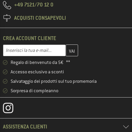
+49 7121/70 12 0
ACQUISTI CONSAPEVOLI
CREA ACCOUNT CLIENTE
Inserisci qui il tuo indirizzo e-mail e crea il tuo account cliente 
Indirizzo e-mail
Regalo di benvenuto da 5€ **
Accesso esclusivo a sconti
Salvataggio dei prodotti sul tuo promemoria
Sorpresa di compleanno
ASSISTENZA CLIENTI