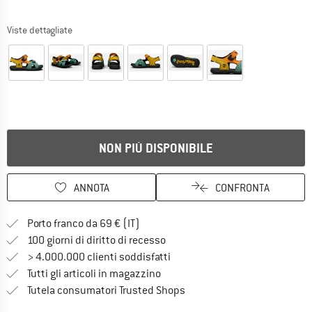
Viste dettagliate
NON PIÙ DISPONIBILE
ANNOTA
CONFRONTA
Qui trovi ulteriori informazioni sulle
Porto franco da 69 € (IT)
Vai alla politica di recesso qui 
100 giorni di diritto di recesso
> 4.000.000 clienti soddisfatti
Tutti gli articoli in magazzino
Trovi tutte le informazioni q
Tutela consumatori Trusted Shops