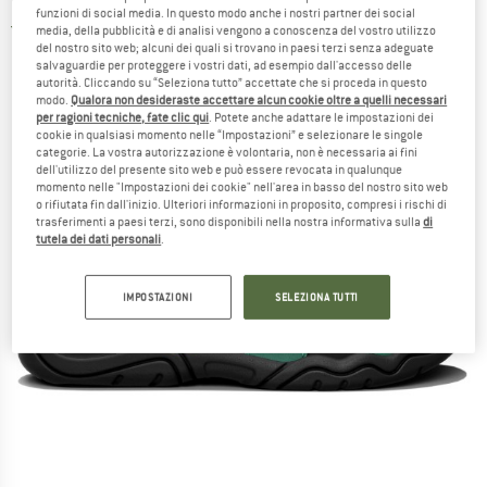
funzioni di social media. In questo modo anche i nostri partner dei social
5,0
(1)
media, della pubblicità e di analisi vengono a conoscenza del vostro utilizzo
del nostro sito web; alcuni dei quali si trovano in paesi terzi senza adeguate
salvaguardie per proteggere i vostri dati, ad esempio dall'accesso delle
autorità. Cliccando su “Seleziona tutto” accettate che si proceda in questo
modo.
Qualora non desideraste accettare alcun cookie oltre a quelli necessari
per ragioni tecniche, fate clic qui
. Potete anche adattare le impostazioni dei
cookie in qualsiasi momento nelle “Impostazioni” e selezionare le singole
categorie. La vostra autorizzazione è volontaria, non è necessaria ai fini
dell'utilizzo del presente sito web e può essere revocata in qualunque
momento nelle "Impostazioni dei cookie" nell'area in basso del nostro sito web
o rifiutata fin dall'inizio. Ulteriori informazioni in proposito, compresi i rischi di
trasferimenti a paesi terzi, sono disponibili nella nostra informativa sulla
di
tutela dei dati personali
.
IMPOSTAZIONI
SELEZIONA TUTTI