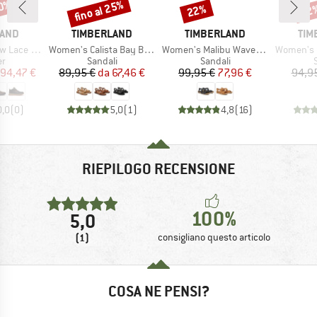
30%
fino al 25%
22%
22
Sconto
Sconto
Scon
MARCHIO
MARCHIO
MAR
LAND
TIMBERLAND
TIMBERLAND
TIM
Articolo
Articolo
Articolo
 Up Sneaker
Women's Calista Bay Backstrap Sandal
Women's Malibu Waves Ankle Strap Sandal
Women's Malibu 
 di prodotti
Gruppo di prodotti
Gruppo di prodotti
G
er
Sandali
Sandali
ezzo
ezzo ridotto
Prezzo
Prezzo ridotto
Prezzo
Prezzo ridotto
94,47 €
89,95 €
da
67,46 €
99,95 €
77,96 €
94,9
0,0
(
0
)
5,0
(
1
)
4,8
(
16
)
RIEPILOGO RECENSIONE
100%
5,0
(1)
consigliano questo articolo
COSA NE PENSI?