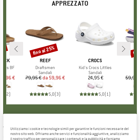
APPREZZATO
20%
fino al 25%
fin
Sconto
Scon
TOCK
MARCHIO
REEF
MARCHIO
CROCS
 Kids BF
Articolo
Draftsmen
Articolo
Kid's Crocs Littles
Ar
Ki
 di prodotti
i
Gruppo di prodotti
Sandali
Gruppo di prodotti
Sandali
ezzo
ezzo ridotto
39,96 €
79,95 €
da
Prezzo
Prezzo ridotto
59,96 €
24,95 €
Prezzo
59,95 
5,0
(
2
)
5,0
(
3
)
5,0
(
1
)
TIMBERLAND
-
Kid's Adventure Seeker 2-
Utilizziamo i cookie e tecnologie simili per garantire le funzioni necessarie del
nostro sito web. Offriamo anche servizi e funzionalità aggiuntive, analizziamo
Strap Sandal - Sandali
il nostro traffico per personalizzare i contenuti e la pubblicità e forniamo