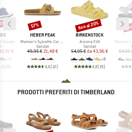
43%
fino al 20%
fin
57%
Sconto
Sconto
Scon
O
MARCHIO
MARCHIO
IDS
HEBER PEAK
BIRKENSTOCK
Articolo
Articolo
Articolo
rd Sandal
Women's SylvaHe. Cork Sandal
Arizona EVA
Women's Ori
 di prodotti
Gruppo di prodotti
Gruppo di prodotti
G
i
Sandali
Sandali
ezzo
ezzo ridotto
Prezzo
Prezzo ridotto
Prezzo
Prezzo ridotto
19,92 €
49,95 €
21,48 €
54,95 €
da
43,96 €
64,95 
+
3
+
8
,0
(
23
)
4,6
(
12
)
4,8
(
19
)
PRODOTTI PREFERITI DI TIMBERLAND