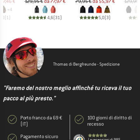
ezzo
ezzo ridotto
Prezzo
Prezzo ridotto
Prezzo
Prezzo ridotto
97,46 €
129,95 €
da
77,97 €
79,95 €
da
55,97 €
129,95
+
4
5,0
(
1
)
4,6
(
31
)
5,0
(
3
)
Thomas di Bergfreunde - Spedizione
"Faremo del nostro meglio affinché tu riceva il tuo
pacco al più presto."
Porto franco da 69 €
100 giorni di diritto di
(IT)
recesso
Pagamento sicuro
Le recensioni di 985