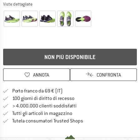
Viste dettagliate
NON PIÙ DISPONIBILE
ANNOTA
CONFRONTA
Qui trovi ulteriori informazioni sulle
Porto franco da 69 € (IT)
Vai alla politica di recesso qui 
100 giorni di diritto di recesso
> 4.000.000 clienti soddisfatti
Tutti gli articoli in magazzino
Trovi tutte le informazioni q
Tutela consumatori Trusted Shops