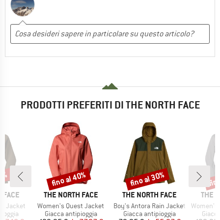
PRODOTTI PREFERITI DI THE NORTH FACE
25%
fino al 40%
fino al 30%
fin
Sconto
Sconto
Scon
MARCHIO
MARCHIO
MARC
 FACE
THE NORTH FACE
THE NORTH FACE
THE 
Articolo
Articolo
Articolo
t Jacket
Women's Quest Jacket
Boy's Antora Rain Jacket
Women's Ant
rodotti
Gruppo di prodotti
Gruppo di prodotti
Gruppo
pioggia
Giacca antipioggia
Giacca antipioggia
Giacca