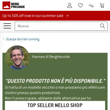
Al conto cliente
Al Ca
Alla lista promemo
Al confront
Up to 50% off now in our summer sale
Up to 50% off now in our summer sale »
Scarpe da trail running
Hannes di Bergfreunde
"QUESTO PRODOTTO NON È PIÙ DISPONIBILE."
Si tratta di un modello vecchio o non possiamo più effettuare
riordini presso questo produttore.
Non ti preoccupare, abbiamo delle alternative per te:
TOP SELLER NELLO SHOP