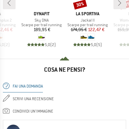
30%
40
Sconto
Scon
HIO
MARCHIO
MARCHIO
A
DYNAFIT
LA SPORTIVA
Articolo
Articolo
Artico
plux 2
Sky DNA
Jackal II
Wome
otti
Gruppo di prodotti
Gruppo di prodotti
Gruppo di
il running
Scarpe per trail running
Scarpe per trail running
Scarpe pe
ezzo
ezzo ridotto
Prezzo
Prezzo
Prezzo ridotto
12,46 €
189,95 €
174,95 €
122,47 €
159,9
5,0
(
2
)
5,0
(
2
)
5,0
(
5
)
COSA NE PENSI?
FAI UNA DOMANDA
SCRIVI UNA RECENSIONE
CONDIVIDI UN'IMMAGINE