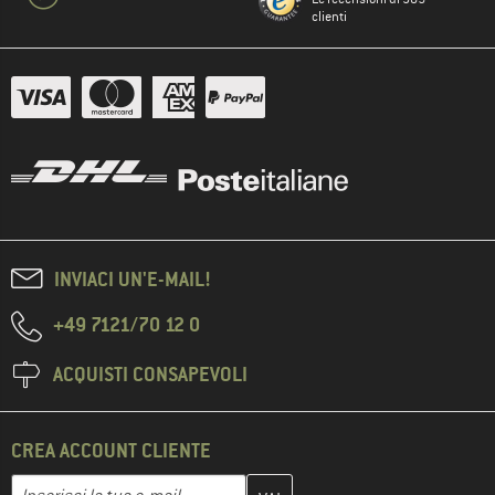
clienti
INVIACI UN'E-MAIL!
+49 7121/70 12 0
ACQUISTI CONSAPEVOLI
CREA ACCOUNT CLIENTE
Inserisci qui il tuo indirizzo e-mail e crea il tuo account cliente 
Indirizzo e-mail