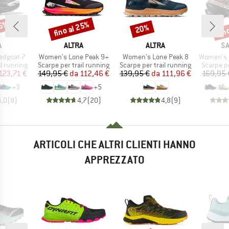
25%
fino al 25%
fin
20%
Sconto
Sconto
Scon
HIO
MARCHIO
MARCHIO
M
A
ALTRA
ALTRA
S
Articolo
Articolo
Articolo
edgoat 7
Women's Lone Peak 9+
Women's Lone Peak 8
Women's Speed
otti
Gruppo di prodotti
Gruppo di prodotti
Gruppo di
il running
Scarpe per trail running
Scarpe per trail running
Scarpe pe
ezzo
ezzo ridotto
Prezzo
Prezzo ridotto
Prezzo
Prezzo ridotto
123,71 €
149,95 €
da
112,46 €
139,95 €
da
111,96 €
169,95 
+
3
+
5
5,0
(
8
)
4,7
(
20
)
4,8
(
9
)
ARTICOLI CHE ALTRI CLIENTI HANNO
APPREZZATO