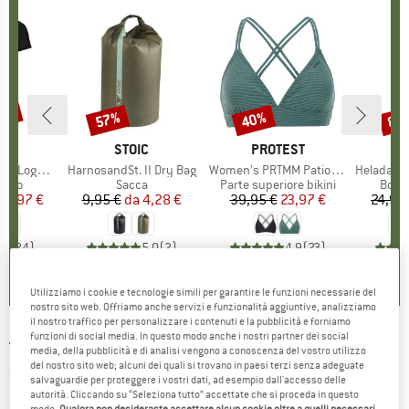
30%
57%
40%
80
Sconto
Sconto
Scon
IO
OX
MARCHIO
STOIC
MARCHIO
PROTEST
o T-Shirt
Articolo
HarnosandSt. II Dry Bag
Articolo
Women's PRTMM Patio Triangle
Articolo
HeladagenSt. Insulated
 prodotti
rino
Gruppo di prodotti
Sacca
Gruppo di prodotti
Parte superiore bikini
Grupp
Botti
ezzo
ezzo ridotto
62,97 €
9,95 €
da
Prezzo
Prezzo ridotto
4,28 €
39,95 €
Prezzo
Prezzo ridotto
23,97 €
24,95
,7
(
24
)
5,0
(
2
)
4,9
(
23
)
Utilizziamo i cookie e tecnologie simili per garantire le funzioni necessarie del
nostro sito web. Offriamo anche servizi e funzionalità aggiuntive, analizziamo
il nostro traffico per personalizzare i contenuti e la pubblicità e forniamo
funzioni di social media. In questo modo anche i nostri partner dei social
THE NORTH FACE
-
Women's Summit Vectiv
media, della pubblicità e di analisi vengono a conoscenza del vostro utilizzo
del nostro sito web; alcuni dei quali si trovano in paesi terzi senza adeguate
Sky - Scarpe per trail running
salvaguardie per proteggere i vostri dati, ad esempio dall'accesso delle
autorità. Cliccando su “Seleziona tutto” accettate che si proceda in questo
(0)
modo.
Qualora non desideraste accettare alcun cookie oltre a quelli necessari